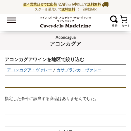
翌々営業日までに出荷
/
2万円
or
6本
以上で
送料無料
スクール受取りで
送料無料
（一部対象外）
お気に入
ワイン通販ならワイン
Aconcagua
アコンカグア
アコンカグアワインを地区で絞り込む
/
アコンカグア・ヴァレー
カサブランカ・ヴァレー
指定した条件に該当する商品はありませんでした。