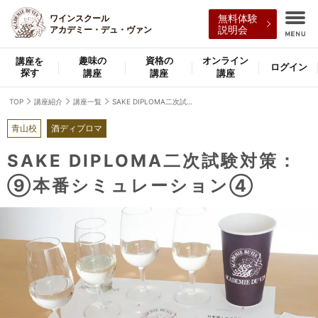
ワインスクール
無料体験
アカデミー・デュ・ヴァン
説明会
趣味の
資格の
オンライン
講座を
ログイン
探す
講座
講座
講座
TOP
講座紹介
講座一覧
SAKE DIPLOMA二次試験対策：⑨本番シミュレーション④
青山校
酒ディプロマ
SAKE DIPLOMA二次試験対策：
⑨本番シミュレーション④