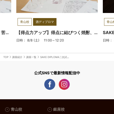
続けてきた方々には各々の特徴が捉え
定
づらくテイスティングに苦労する、と
ン
いうお話をお伺いすることがありま
リ
す。しかしながら酒造りで施される人
DI
青山校
酒ディプロマ
青山
の手、とは理（ことわり）であり、
Lev
「ことわりをはかる」と書く「料理」
世
【J.S.A.SAKE DIPLOMA試験対策】苦手意識を克服！論述試験徹底対策
【得点力アップ】得点に結びつく焼酎、泡盛を徹底解説
のレシピの様なものと私は考えます。
メ
日時： 8/8 (土) 11:00～12:20
日時： 8
段階的、論理的にそして客観的に分析
オ
していけば、かえって日本酒の方が特
修
徴を言語化しやすい部分も多くあると
学
TOP
講座紹介
講座一覧
SAKE DIPLOMA二次試験対策：⑨本番シミュレーション④
思います。私の授業では香りの情報や
会
味わいの情報など、様々な情報を原因
ショ
公式SNSで最新情報配信中
と結果に紐付くように指導していくこ
＿
とができると思っております。そのた
＿
め、授業中は、勿論誰かに当てると言
■
う事は無いのですが、皆さんに考えて
並
いただくような瞬間のある授業を心が
だ
けたいと思います。さらに記憶の定着
日
青山校
銀座校