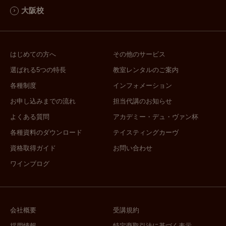
と言う部分を重視し、皆さんに効率よ
こ
大阪校
く資格取得していただけるように脳科
れ
学に則った効率的な学習方法、推薦図
う
書についてもご提案できればと思って
る
おります。皆様の試験の合格のお手伝
果
はじめての方へ
その他のサービス
い、さらにその先のめくるめく日本酒
思
選ばれる5つの特長
教室レンタルのご案内
達との出逢いのお力添えが出来たら本
現
各種制度
インフォメーション
当に嬉しいです！
り
お申し込みまでの流れ
担当代講のお知らせ
う
ん
よくある質問
アカデミー・デュ・ヴァン杯
よ
各種資料のダウンロード
テイスティングカーヴ
も
資格取得ガイド
お問い合わせ
受
ワインブログ
受
た
や
子
会社概要
受講規約
し
採用情報
特定商取引法に基づく表示