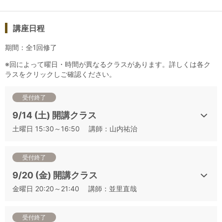
▼その他の講座は下記よりお申込みいただけます
①アルコール添加の見極め方を学ぶ1
講座日程
②アルコール添加の見極め方を学ぶ2
期間：全1回修了
③香りの特徴を掴む
④酒母による違い
※回によって曜日・時間が異なるクラスがあります。詳しくは各ク
ラスをクリックしご確認ください。
⑤焼酎、泡盛
⑥本番シミュレーション①
受付終了
⑦本番シミュレーション②
⑧本番シミュレーション③
9/14 (土) 開講クラス
⑨本番シミュレーション④
土曜日 15:30～16:50 講師：山内祐治
⑩論述試験対策
受付終了
検索用コード: jsa_sake_simulation4
9/20 (金) 開講クラス
金曜日 20:20～21:40 講師：並里直哉
受付終了