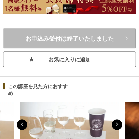
イ
日本酒に没頭いたしました。そこには
触
本
本当に様々な個性を見せる綺羅星の如
い
・
くなお酒達との出会いがありました。
と
私の授業を受けていただくと、まずな
う
お申込み受付は終了いたしました
によりですが日本酒に対する情熱の向
方
上が見込めます。つまり、更に日本酒
は
を好きになっていただけるのではない
数
お気に入りに追加
か、と思っています。更に、そこに論
中
理性、客観性を付与することができま
が
す。それは、わたくしの授業がそうい
学
った部分を重要視して取り行うからに
ど
この講座を見た方におすす
他なりません。つまり、感覚と言語の
含
め
紐つけ、と言って良い部分です。日本
す
酒は、ワインよりも人の手の介在する
＿
部分が多く、そのため同じ地域でこし
＿
らえても地域差以上の個性に富んでい
酒
ます。そのため、特にワインの勉強を
本