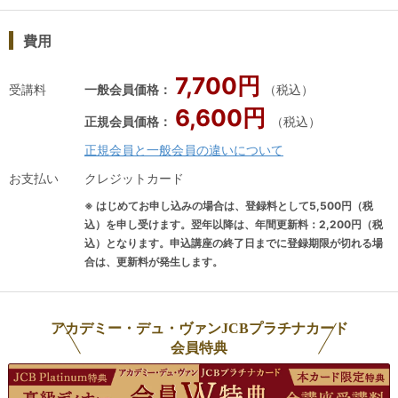
ス
後。日本酒の魅力とはそのものの味わ
ィ
費用
で
いの甘美たることそのものにとどまら
い
び
ず、共に味わうお料理との相性にある
だ
7,700円
ラ
かと思います。簡単に言いますと、“料
を
受講料
一般会員価格：
（税込）
酒
理と合わせて本当に美味しい！”という
ま
6,600円
正規会員価格：
（税込）
ことです。全国各地の料理とあわせら
の
正規会員と一般会員の違いについて
、和
れる様々な個性の日本酒が存在し、
ド
日
様々な器、飲み方そして、様々な供出
て
お支払い
クレジットカード
ま
温度が存在しているのではないかとす
ら
※ はじめてお申し込みの場合は、登録料として5,500円（税
本
ら思えます。皆さんも、初めて日本酒
す
込）を申し受けます。翌年以降は、年間更新料：2,200円（税
、
を美味しい！と思った瞬間、覚えてい
体
込）となります。申込講座の終了日までに登録期限が切れる場
合は、更新料が発生します。
ませんか？私はその瞬間がいまだに忘
も
に
れられません。修行を終えて店に四代
答
て
目として戻った時、ある日本酒との出
躍
アカデミー・デュ・ヴァンJCBプラチナカード
資
会いが自分の職人人生まで変えてくれ
て
会員特典
に
ました。それくらい、僕にとって日本
世
て
酒の美味しさというのは衝撃的だった
勘
て
のです。それ以降、寿司の修業の傍ら
し