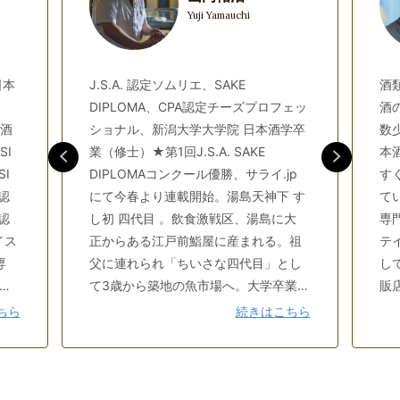
Yuji Yamauchi
日本
J.S.A. 認定ソムリエ、SAKE
酒
DIPLOMA、CPA認定チーズプロフェッ
酒
唎酒
ショナル、新潟大学大学院 日本酒学卒
数
SI
業（修士）★第1回J.S.A. SAKE
本
I
DIPLOMAコンクール優勝、サライ.jp
す
認
にて今春より連載開始。湯島天神下 す
て
認
し初 四代目 。飲食激戦区、湯島に大
専
イス
正からある江戸前鮨屋に産まれる。祖
テ
専
父に連れられ「ちいさな四代目」とし
し
ト
て3歳から築地の魚市場へ。大学卒業
販
寿
後、築地、東銀座にて厳しくも情熱的
日
ちら
続きはこちら
ー
な修業のち、四代目若旦那として店に
＿
知
戻り、さらなる修行の日々。旬の食材
＿
ー
と旬の日本酒との相性を総合して今日
＿
に
もお客様にご提供中。現在予約は半年
を