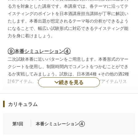
る方を対象とした講座です。本講座では、各テーマに沿ってテ
イスティングのポイントを日本酒講座担当講師が丁寧に解説い
たします。本番出題が想定されるテーマ毎の分析ができるよう
になることで、幅広い試験形式に対応できるテイスティング能
力を身に着けましょう。
⑨本番シミュレーション④
二次試験本番に近いパターンをご用意します。本番形式のマー
クシートを使用し、制限時間内でコメントをつかむことができ
るか実戦してみましょう。試飲は、日本酒4種 +その他の酒2種
計6アイテム。ご受講者へ資料「テイスティングアイテムリス
続きを見る
ト、模範解答」をデジタルデータ（PDF形式）にて配布しま
す。
カリキュラム
▼日程、カテゴリーから講座をお探しの方はこちらをご確認く
ださい
第1回
本番シミュレーション④
SAKE DIPLOMA 二次試験対策講座 講座一覧 日程順
SAKE DIPLOMA 二次試験対策講座 講座一覧 カテゴリー順