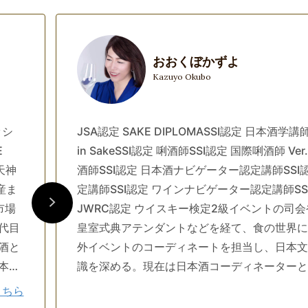
おおくぼかずよ
Kazuyo Okubo
ッシ
JSA認定 SAKE DIPLOMASSI認定 日本酒学講師WS
E
in SakeSSI認定 唎酒師SSI認定 国際唎酒師 Ver.
天神
酒師SSI認定 日本酒ナビゲーター認定講師SSI
産ま
定講師SSI認定 ワインナビゲーター認定講師SS
市場
JWRC認定 ウイスキー検定2級イベントの司
代目
皇室式典アテンダントなどを経て、食の世界に
酒と
外イベントのコーディネートを担当し、日本文
本酒
識を深める。現在は日本酒コーディネーターと
、共
いてSAKEディナーのプロデュースや、ツヴ
こちら
“料
で日本酒を愉しむ」のグラス選定および監修な