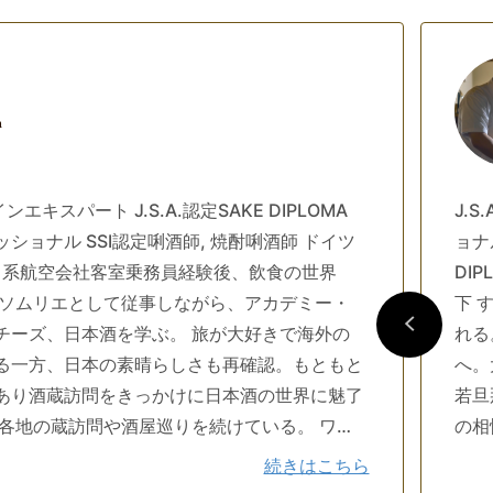
a
ンエキスパート J.S.A.認定SAKE DIPLOMA
J.
ショナル SSI認定唎酒師, 焼酎唎酒師 ドイツ
ョナ
DI
てソムリエとして従事しながら、アカデミー・
下 
チーズ、日本酒を学ぶ。 旅が大好きで海外の
れる
る一方、日本の素晴らしさも再確認。もともと
へ。
あり酒蔵訪問をきっかけに日本酒の世界に魅了
若旦
本各地の蔵訪問や酒屋巡りを続けている。 ワイ
の相
の素晴らしさ、魅力をお伝えする懸け橋となる
の魅
続きはこちら
“ゆこ和飲会”を開催中。
に味