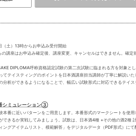
7日（土 ）13時からお申込み受付開始
らの講座はお申込み確定後、講座変更、キャンセルはできません。確定
.A.SAKE DIPLOMA呼称資格認定試験の第二次試験に臨まれる方を対
ってテイスティングのポイントを日本酒講座担当講師が丁寧に解説いた
の分析ができるようになることで、幅広い試験形式に対応できるテイス
番シミュレーション③
験本番に近いパターンをご用意します。本番形式のマークシートを使用
ができるか実戦してみましょう。試飲は、日本酒4種 +その他の酒2種 
ィングアイテムリスト、模範解答」をデジタルデータ（PDF形式）にて