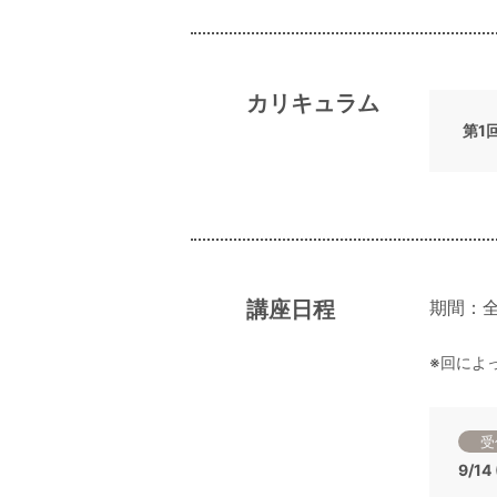
カリキュラム
第1
講座日程
期間：全
※回によ
受
9/1