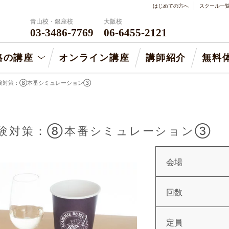
はじめての方へ
スクール一
青山校・銀座校
大阪校
03-3486-7769
06-6455-2121
格の講座
オンライン講座
講師紹介
無料
二次試験対策：⑧本番シミュレーション③
二次試験対策：⑧本番シミュレーション③
会場
回数
定員