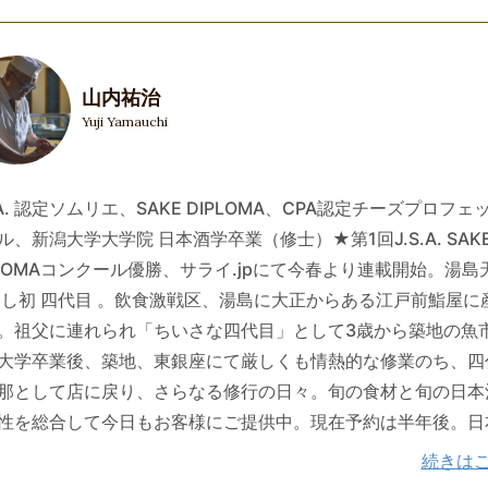
山内祐治
Yuji Yamauchi
S.A. 認定ソムリエ、SAKE DIPLOMA、CPA認定チーズプロフェ
ル、新潟大学大学院 日本酒学卒業（修士）★第1回J.S.A. SAK
PLOMAコンクール優勝、サライ.jpにて今春より連載開始。湯島
すし初 四代目 。飲食激戦区、湯島に大正からある江戸前鮨屋に
。祖父に連れられ「ちいさな四代目」として3歳から築地の魚
大学卒業後、築地、東銀座にて厳しくも情熱的な修業のち、四
那として店に戻り、さらなる修行の日々。旬の食材と旬の日本
性を総合して今日もお客様にご提供中。現在予約は半年後。日
力とはそのものの味わいの甘美たることそのものにとどまらず
続きは
わうお料理との相性にあるかと思います。簡単に言いますと、