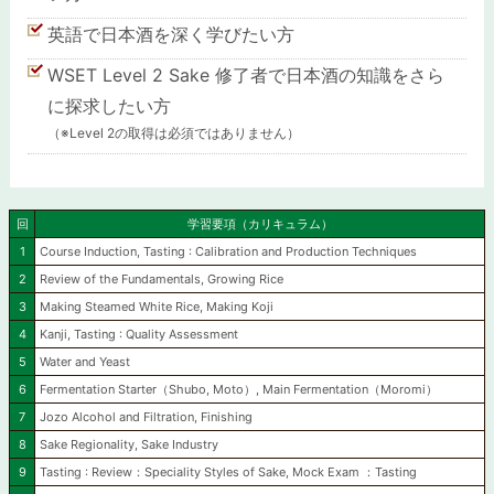
英語で日本酒を深く学びたい方
WSET Level 2 Sake 修了者で日本酒の知識をさら
に探求したい方
（※Level 2の取得は必須ではありません）
回
学習要項（カリキュラム）
1
Course Induction, Tasting : Calibration and Production Techniques
2
Review of the Fundamentals, Growing Rice
3
Making Steamed White Rice, Making Koji
4
Kanji, Tasting : Quality Assessment
5
Water and Yeast
6
Fermentation Starter（Shubo, Moto）, Main Fermentation（Moromi）
7
Jozo Alcohol and Filtration, Finishing
8
Sake Regionality, Sake Industry
9
Tasting : Review：Speciality Styles of Sake, Mock Exam ：Tasting