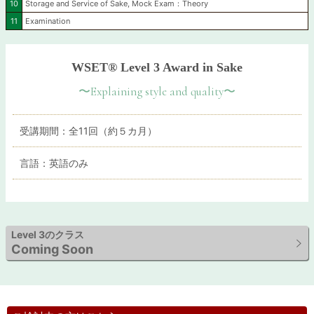
10
Storage and Service of Sake, Mock Exam：Theory
11
Examination
WSET® Level 3 Award in Sake
〜Explaining style and quality〜
受講期間：全11回（約５カ月）
言語：英語のみ
Level 3のクラス
Coming Soon