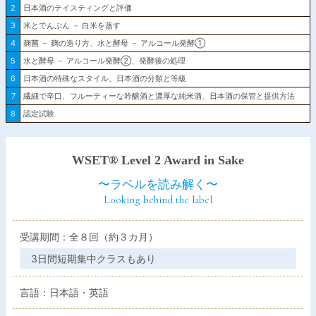
2
日本酒のテイスティングと評価
3
米とでんぷん － 白米を蒸す
4
麹菌 － 麹の造り方、水と酵母 － アルコール発酵①
5
水と酵母 － アルコール発酵②、発酵後の処理
6
日本酒の特殊なスタイル、日本酒の分類と等級
7
繊細で辛口、フルーティーな吟醸酒と濃厚な純米酒、日本酒の保管と提供方法
8
認定試験
WSET® Level 2 Award in Sake
〜ラベルを読み解く〜
Looking behind the label
受講期間：全８回（約３カ月）
3日間短期集中クラスもあり
言語：日本語・英語