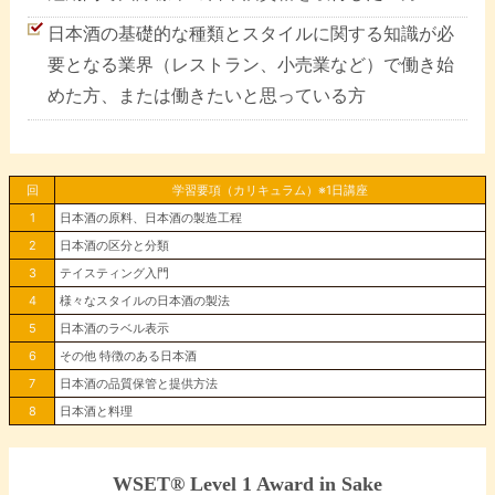
日本酒の基礎的な種類とスタイルに関する知識が必
要となる業界（レストラン、小売業など）で働き始
めた方、または働きたいと思っている方
回
学習要項（カリキュラム）※1日講座
1
日本酒の原料、日本酒の製造工程
2
日本酒の区分と分類
3
テイスティング入門
4
様々なスタイルの日本酒の製法
5
日本酒のラベル表示
6
その他 特徴のある日本酒
7
日本酒の品質保管と提供方法
8
日本酒と料理
WSET® Level 1 Award in Sake