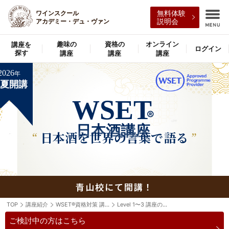
無料体験
ワインスクール
説明会
アカデミー・デュ・ヴァン
趣味の
資格の
オンライン
講座を
ログイン
探す
講座
講座
講座
2026
年
春夏開講
WSET
®
日本酒講座
日本酒を世界の言葉で
語る
青山校にて開講！
TOP
講座紹介
WSET®資格対策 講座一覧
Level 1〜3 講座のご案内
ご検討中の方はこちら