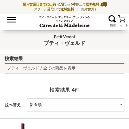
翌々営業日までに出荷
/
2万円
or
6本
以上で
送料無料
スクール受取りで
送料無料
（一部対象外）
お気に入
ワイン通販ならワイン
Petit Verdot
プティ・ヴェルド
検索結果
プティ・ヴェルド /
全ての商品を表示
検索結果
4
件
並べ替え