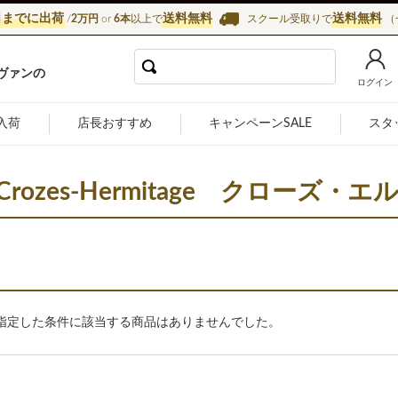
日までに出荷
送料無料
送料無料
/
2万円
or
6本
以上で
スクール受取りで
（
インショップ カーヴ・ド・ラ・マドレーヌ
ヴァンの
ログイン
入荷
店長おすすめ
キャンペーンSALE
スタ
Crozes-Hermitage
クローズ・エ
指定した条件に該当する商品はありませんでした。