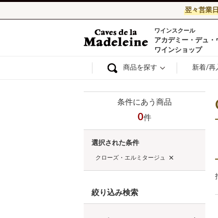
翌々営業
ワインスクール
ワイン通販ならワ
アカデミー・デュ・
ワインショップ
商品を探す
新着/再
条件にあう商品
0
件
選択された条件
クローズ・エルミタージュ
絞り込み検索