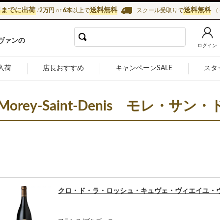
日までに出荷
送料無料
送料無料
/
2万円
or
6本
以上で
スクール受取りで
（
インショップ カーヴ・ド・ラ・マドレーヌ
ヴァンの
ログイン
入荷
店長おすすめ
キャンペーンSALE
スタ
Morey-Saint-Denis
モレ・サン・
クロ・ド・ラ・ロッシュ・キュヴェ・ヴィエイユ・ヴィ