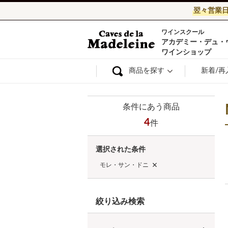
翌々営業
ワインスクール
ワイン通販ならワ
アカデミー・デュ・
ワインショップ
商品を探す
新着/再
条件にあう商品
4
件
選択された条件
モレ・サン・ドニ
絞り込み検索