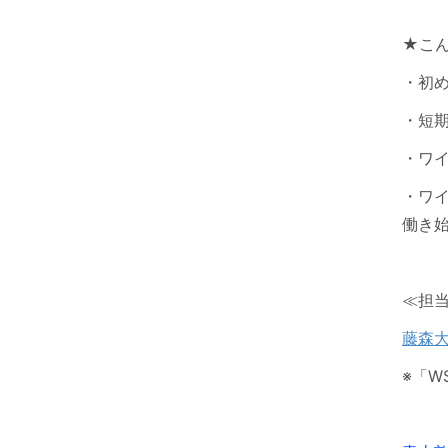
★こ
・初
・短
・ワ
・ワ
働き
≪担
藤森
※「W