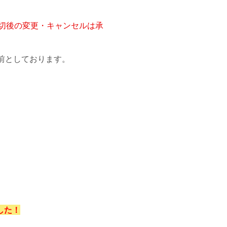
。
切後の変更・キャンセルは承
日前としております。
した！