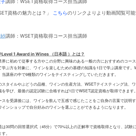
敦子
講師：WSET資格取得コース担当講師
SET資格の魅力とは？」
こちら
のリンクよりより動画閲覧可能
理紗
講師：WSET資格取得コース担当講師
Level 1 Award in Wines （日本語 ）とは？
業界に初めて従事する方やこの分野に興味のある一般の方におすすめのコース
て学ぶ方を対象に、ワインを楽しむための基礎の知識を1日で学ぶ講座です。W
、当講座の中で9種類のワインをテイスティングしていただきます。
のスタイルやぶどうの品種、ワインの生産方法、WSETテイスティング法、
識を学び、最後の認定試験に合格すれば1日でWSET認定資格が取得できます
ースを受講後には、ワインを飲んで五感で感じたことをご自身の言葉で説明す
ワインショップで自分好みのワインを選ぶことができるようになります。
題は30問の回答選択式（45分）で70%以上の正解率で資格取得となり、試
ます。