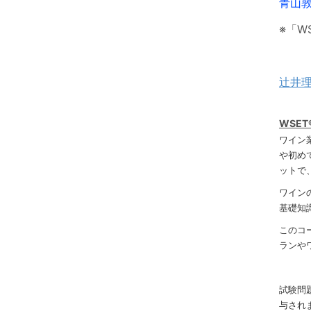
青山
※「W
辻井
WSET®
ワイン
や初め
ットで
ワイン
基礎知
このコ
ランや
試験問
与され