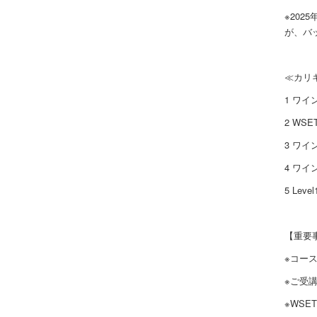
※20
が、バ
≪カリ
1 ワイ
2 WS
3 ワ
4 ワ
5 Lev
【重要
※コー
※ご受
※WSE