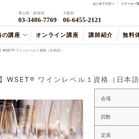
はじめての方へ
スクール一
青山校・銀座校
大阪校
03-3486-7769
06-6455-2121
格の講座
オンライン講座
講師紹介
無料
施】WSET® ワインレベル１資格（日本語）
施】WSET® ワインレベル１資格（日本
会場
回数
定員