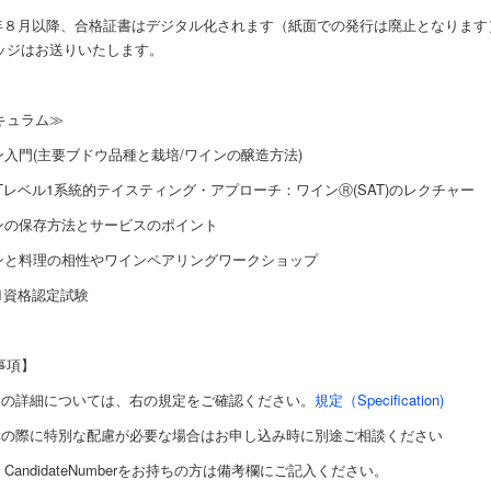
25年８月以降、合格証書はデジタル化されます（紙面での発行は廃止となりま
ッジはお送りいたします。
キュラム≫
ン入門(主要ブドウ品種と栽培/ワインの醸造方法)
ETレベル1系統的テイスティング・アプローチ：ワインⓇ(SAT)のレクチャー
インの保存方法とサービスのポイント
インと料理の相性やワインペアリングワークショップ
el1資格認定試験
事項】
スの詳細については、右の規定をご確認ください。
規定（Specification)
講の際に特別な配慮が必要な場合はお申し込み時に別途ご相談ください
T CandidateNumberをお持ちの方は備考欄にご記入ください。