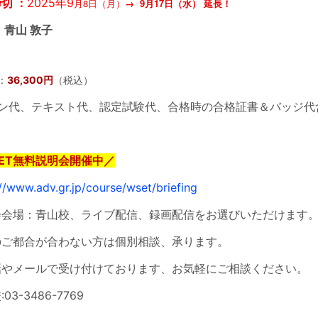
切 ：
2025年9
月8日（月）
→ 9月17日（水） 延長！
 青山 敦子
：
36,300円
（税込）
イン代、テキスト代、認定試験代、合格時の合格証書＆バッジ代
ET無料説明会開催中／
://www.adv.gr.jp/course/wset/briefing
会会場：青山校、ライブ配信、録画配信をお選びいただけます
のご都合が合わない方は個別相談、承ります。
話やメールで受け付けております、お気軽にご相談ください。
03-3486-7769