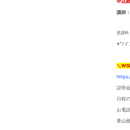
申込締
講師：
受講料
※ワ
＼WS
https
説明
日程
お電
青山校: