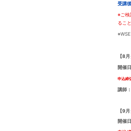
受講後
※ご
るこ
※WS
【8月
開催日
申込締
講師：
【9月
開催日