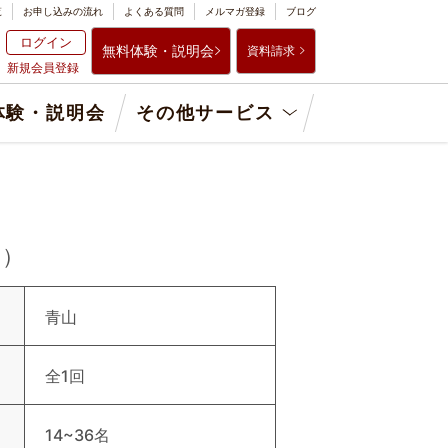
覧
お申し込みの流れ
よくある質問
メルマガ登録
ブログ
ログイン
無料体験・説明会
資料請求
新規会員登録
体験・説明会
その他サービス
語）
青山
全1回
14~36名