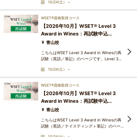
10/24(土） ~
ット（試飲、選択式筆記、ショートエッセイ）
から成り、個別に合否判定がなされます。特定
のユニットが不合格であったために、資格取得
WSET®資格取得コース
ができなかった場合、そのユニットのみ再受験
【2026年10月】WSET® Level 3
することができます。難易度は、筆記のショー
Award in Wines：再試験申込
トエッセイ形式の問題が入ること、さらにテイ
スティングについても記述式
（English／Theory Only）
青山校
こちらはWSET Level 3 Award in Winesの再
試験（英語／筆記）のページです。Level 3
Award in Wines の試験は複数のユニット（試
10/24(土） ~
飲、選択式筆記、ショートエッセイ）から成
り、個別に合否判定がなされます。特定のユニ
ットが不合格であったために、資格取得ができ
WSET®資格取得コース
なかった場合、そのユニットのみ再受験するこ
【2026年10月】WSET® Level 3
とができます。難易度は、筆記のショートエッ
Award in Wines：再試験申込
セイ形式の問題が入ること、さらにテイスティ
ングについても記述式の問題であ
（English／Tasting＆Theory）
青山校
こちらはWSET Level 3 Award in Winesの再
試験（英語／テイスティング＋筆記）のページ
です。Level 3 Award in Wines の試験は複数
10/24(土） ~