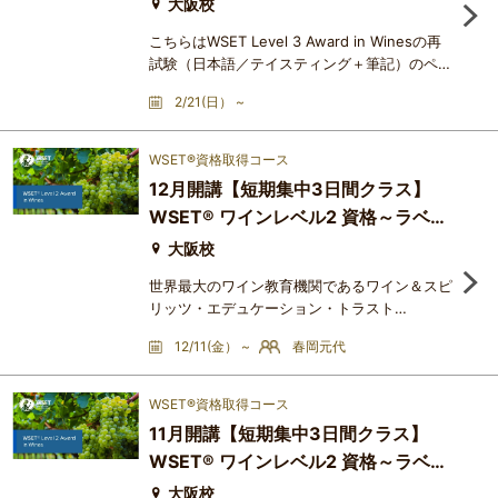
ティング+筆記）
大阪校
こちらはWSET Level 3 Award in Winesの再
試験（日本語／テイスティング＋筆記）のペー
ジです。Level 3 Award in Wines の試験は複
2/21(日） ~
数のユニット（試飲、選択式筆記、ショートエ
ッセイ）から成り、個別に合否判定がなされま
す。特定のユニットが不合格であったために、
WSET®資格取得コース
資格取得ができなかった場合、そのユニットの
12月開講【短期集中3日間クラス】
み再受験することができます。難易度は、筆記
WSET® ワインレベル2 資格～ラベル
のショートエッセイ形式の問題が入ること、さ
らにテイスティングについて
を読み解く（日本語：3日間＋認定試
大阪校
験）
世界最大のワイン教育機関であるワイン＆スピ
リッツ・エデュケーション・トラスト
（Wine&Spirit Education Trust：略称
12/11(金） ~
春岡元代
WSET®）のカリキュラムを基に、ワインに関
する総合的な知識を体系的に学ぶ講座です。最
終回は、WSET®の資格認定試験を受けること
WSET®資格取得コース
ができます。WSET®資格は、世界70か国以上
11月開講【短期集中3日間クラス】
で50 万人を超える受講者が資格を取得してお
WSET® ワインレベル2 資格～ラベル
り、まさに世界標準のワイン資格とされていま
す。認定校であるアカデミー・デュ・ヴァンで
を読み解く（日本語：3日間＋認定試
大阪校