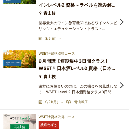
インレベル2 資格～ラベルを読み解く
分類・日本酒の提供方法・日本酒の風味に影響
を与える要素・日本酒と料理・WSET
（日本語：3日間＋認定試験）
青山校
世界最大のワイン教育機関であるワイン＆スピ
リッツ・エデュケーション・トラスト
（Wine&Spirit Education Trust：略称
8/9(日） ~
WSET®）のカリキュラムを基に、ワインに関
する総合的な知識を体系的に学ぶ講座です。最
終回は、WSET®の資格認定試験を受けること
WSET®資格取得コース
ができます。WSET®資格は、世界70か国以上
9月開講【短期集中3日間クラス】
で15言語で学ばれており、年間14 万人を超え
WSET® 日本酒レベル2 資格（日本
る受講者が資格を取得している世界最大のワイ
ンの教育機関です。日本の認定校であるアカデ
語）
青山校
遠方にお住まいの方は、この機会をお見逃しな
く！WSET Level 2 日本酒資格クラス3日間で
WSET Level 2 日本酒資格を取得できる短期集
9/21(月） ~
青山敦子
中クラスです※通常コースは約3か月です。３
日目に認定試験を実施いたします。３日目に認
定試験を実施いたしますので、講座開講が確定
WSET®資格取得コース
後２週間前を目途にテキストを事前にご自宅へ
残席わずか
配送いたします。事前に予習をしてご受講いた