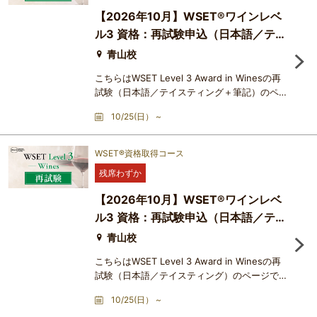
だけます。日本酒の世界をさらに深く探求した
【2026年10月】​WSET®ワインレベ
い方向けの中級レ
ル3 資格：再試験申込（日本語／テイ
スティング+筆記）
青山校
こちらはWSET Level 3 Award in Winesの再
試験（日本語／テイスティング＋筆記）のペー
ジです。Level 3 Award in Wines の試験は複
10/25(日） ~
数のユニット（試飲、選択式筆記、ショートエ
ッセイ）から成り、個別に合否判定がなされま
す。特定のユニットが不合格であったために、
WSET®資格取得コース
資格取得ができなかった場合、そのユニットの
残席わずか
み再受験することができます。難易度は、筆記
のショートエッセイ形式の問題が入ること、さ
【2026年10月】​WSET®ワインレベ
らにテイスティングについて
ル3 資格：再試験申込（日本語／テイ
スティング）
青山校
こちらはWSET Level 3 Award in Winesの再
試験（日本語／テイスティング）のページで
す。Level 3 Award in Wines の試験は複数の
10/25(日） ~
ユニット（試飲、選択式筆記、ショートエッセ