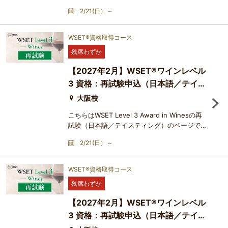
Award in Wines の試験は複数のユニット（試
2/21(日） ~
飲、選択式筆記、ショートエッセイ）から成
り、個別に合否判定がなされます。特定のユニ
ットが不合格であったために、資格取得ができ
WSET®資格取得コース
なかった場合、そのユニットのみ再受験するこ
残席わずか
とができます。難易度は、筆記のショートエッ
セイ形式の問題が入ること、さらにテイスティ
【2027年2月】​WSET®ワインレベル
ングについても記述式の問題で
3 資格：再試験申込（日本語／テイス
ティング）
大阪校
こちらはWSET Level 3 Award in Winesの再
試験（日本語／テイスティング）のページで
す。Level 3 Award in Wines の試験は複数の
2/21(日） ~
ユニット（試飲、選択式筆記、ショートエッセ
イ）から成り、個別に合否判定がなされます。
特定のユニットが不合格であったために、資格
WSET®資格取得コース
取得ができなかった場合、そのユニットのみ再
残席わずか
受験することができます。難易度は、筆記のシ
ョートエッセイ形式の問題が入ること、さらに
【2027年2月】​WSET®ワインレベル
テイスティングについても記述
3 資格：再試験申込（日本語／テイス