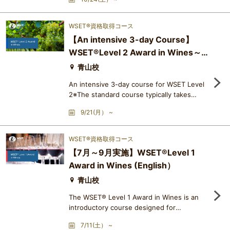
のユニット（試飲、選択式筆記、ショートエッ
セイ）から成り、個別に合否判定がなされま
す。特定のユニットが不合格であったために、
WSET®資格取得コース
資格取得ができなかった場合、そのユニットの
【An intensive 3-day Course】
み再受験することができます。難易度は、筆記
WSET®Level 2 Award in Wines～
のショートエッセイ形式の問題が入ること、さ
らにテイスティングについても
Looking behind the label～
青山校
（English）
An intensive 3-day course for WSET Level
2※The standard course typically takes
about 3 months.This course is highly
9/21(月） ~
recommended for those who live far away
and find it difficult to attend regular
classes, those with busy schedules, or
WSET®資格取得コース
those planning to take the J.S.A.
【7月～9月実施】WSET®Level 1
certification course or WSET Level 3 in the
Award in Wines (English）
future. In just three days, you can gain a
comprehensive understanding of wine
青山校
based on
The WSET® Level 1 Award in Wines is an
introductory course designed for
individuals new to the wine industry or
7/11(土） ~
those with a general interest in the field. It