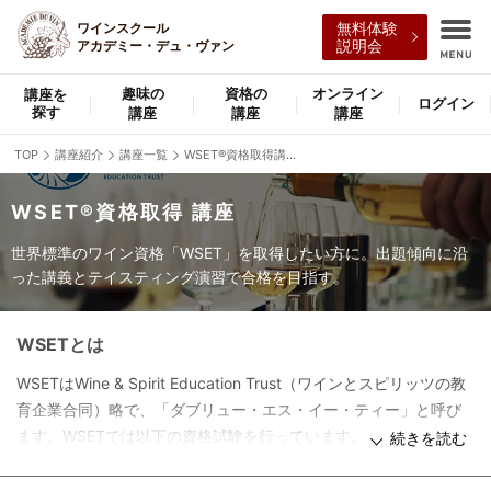
ワインスクール
無料体験
アカデミー・デュ・ヴァン
説明会
趣味の
資格の
オンライン
講座を
ログイン
探す
講座
講座
講座
TOP
講座紹介
講座一覧
WSET®資格取得講座一覧
WSET®資格取得 講座
世界標準のワイン資格「WSET」を取得したい方に。出題傾向に沿
った講義とテイスティング演習で合格を目指す。
WSETとは
WSETはWine & Spirit Education Trust（ワインとスピリッツの教
育企業合同）略で、「ダブリュー・エス・イー・ティー」と呼び
ます。WSETでは以下の資格試験を行っています。
続きを読む