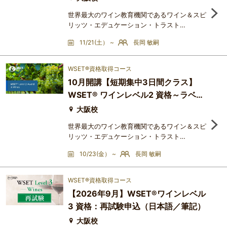
験）
世界最大のワイン教育機関であるワイン＆スピ
リッツ・エデュケーション・トラスト
（Wine&Spirit Education Trust：略称
11/21(土） ~
長岡 敏嗣
WSET®）のカリキュラムを基に、ワインに関
する総合的な知識を体系的に学ぶ講座です。最
終回は、WSET®の資格認定試験を受けること
WSET®資格取得コース
ができます。WSET®資格は、世界70か国以上
10月開講【短期集中3日間クラス】
で50 万人を超える受講者が資格を取得してお
WSET® ワインレベル2 資格～ラベル
り、まさに世界標準のワイン資格とされていま
す。認定校であるアカデミー・デュ・ヴァンで
を読み解く（日本語：3日間＋認定試
大阪校
験）
世界最大のワイン教育機関であるワイン＆スピ
リッツ・エデュケーション・トラスト
（Wine&Spirit Education Trust：略称
10/23(金） ~
長岡 敏嗣
WSET®）のカリキュラムを基に、ワインに関
する総合的な知識を体系的に学ぶ講座です。最
終回は、WSET®の資格認定試験を受けること
WSET®資格取得コース
ができます。WSET®資格は、世界70か国以上
【2026年9月】WSET®ワインレベル
で50 万人を超える受講者が資格を取得してお
3 資格：再試験申込（日本語／筆記）
り、まさに世界標準のワイン資格とされていま
す。認定校であるアカデミー・デュ・ヴァンで
大阪校