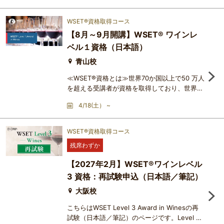
provides foundational knowledge for
enjoying wine, aimed at beginners with no
WSET®資格取得コース
prior knowledge.Course OverviewDuration:
【8月～9月開講】WSET® ワインレ
One dayContent: Basic knowledge to enjoy
ベル１資格（日本語）
wineTasting: Learn about 9 different wines
using the WSET tasting formatKey Learn
青山校
≪WSET®資格とは≫世界70か国以上で50 万人
を超える受講者が資格を取得しており、世界標
準のワイン資格とされています。認定校である
4/18(土） ~
アカデミー・デュ・ヴァンでは、3つの資格
（初級～レベルのLevel1、初級～中級レベルの
Level 2、中級～中上級レベルのLevel 3）を取
WSET®資格取得コース
得するための講座を開講しています。ひとつの
残席わずか
ワインに対し、「そのワインが何であるか？」
ではなく、特徴を捉えたうえで「そのワインの
【2027年2月】WSET®ワインレベル
スタイルと品質を決定づけてい
3 資格：再試験申込（日本語／筆記）
大阪校
こちらはWSET Level 3 Award in Winesの再
試験（日本語／筆記）のページです。Level 3