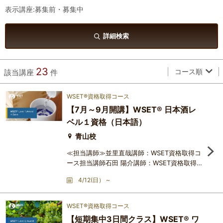
表示講座:募集前・募集中
詳細検索
23
コース順
該当講座
件
WSET®資格取得コース
【7月～9月開講】WSET® 日本酒レ
ベル１資格（日本語）
青山校
≪担当講師≫並里直哉講師：WSET資格取得コ
ース担当講師石田 陽介講師：WSET資格取得コ
ース担当講師青山敦子講師：WSET資格取得コ
4/12(日） ~
ース担当講師※「WSET資格の魅力とは？」こ
ちらのリンクよりより動画閲覧可能です​受講生
の声：WSET®日本酒レベル1の体験記（並里講
WSET®資格取得コース
師クラス）​≪学習要項（カリキュラム）≫・日
【短期集中3日間クラス】WSET® ワ
本酒造りの基本的な原則・日本酒の主な区分と