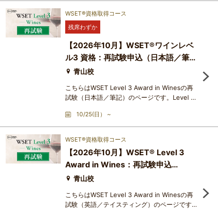
イ）から成り、個別に合否判定がなされます。
特定のユニットが不合格であったために、資格
WSET®資格取得コース
取得ができなかった場合、そのユニットのみ再
残席わずか
受験することができます。難易度は、筆記のシ
ョートエッセイ形式の問題が入ること、さらに
【2026年10月】WSET®ワインレベ
テイスティングについても記述
ル3 資格：再試験申込（日本語／筆
記）
青山校
こちらはWSET Level 3 Award in Winesの再
試験（日本語／筆記）のページです。Level 3
Award in Wines の試験は複数のユニット（試
10/25(日） ~
飲、選択式筆記、ショートエッセイ）から成
り、個別に合否判定がなされます。特定のユニ
ットが不合格であったために、資格取得ができ
WSET®資格取得コース
なかった場合、そのユニットのみ再受験するこ
【2026年10月】WSET® Level 3
とができます。難易度は、筆記のショートエッ
Award in Wines：再試験申込
セイ形式の問題が入ること、さらにテイスティ
ングについても記述式の問題で
（English／Tasting Only）
青山校
こちらはWSET Level 3 Award in Winesの再
試験（英語／テイスティング）のページです。
Level 3 Award in Wines の試験は複数のユニ