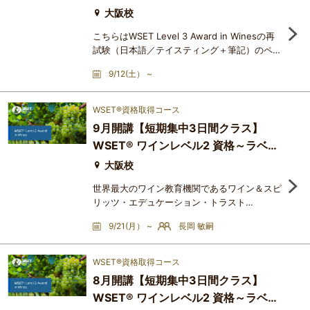
テイスティングについても記述
ティング+筆記）
大阪校
こちらはWSET Level 3 Award in Winesの再
試験（日本語／テイスティング＋筆記）のペー
ジです。Level 3 Award in Wines の試験は複
9/12(土） ~
数のユニット（試飲、選択式筆記、ショートエ
ッセイ）から成り、個別に合否判定がなされま
す。特定のユニットが不合格であったために、
WSET®資格取得コース
資格取得ができなかった場合、そのユニットの
9月開講【短期集中3日間クラス】
み再受験することができます。難易度は、筆記
WSET® ワインレベル2 資格～ラベル
のショートエッセイ形式の問題が入ること、さ
らにテイスティングについて
を読み解く（日本語：3日間＋認定試
大阪校
験）
世界最大のワイン教育機関であるワイン＆スピ
リッツ・エデュケーション・トラスト
（Wine&Spirit Education Trust：略称
9/21(月） ~
長岡 敏嗣
WSET®）のカリキュラムを基に、ワインに関
する総合的な知識を体系的に学ぶ講座です。最
終回は、WSET®の資格認定試験を受けること
WSET®資格取得コース
ができます。WSET®資格は、世界70か国以上
8月開講【短期集中3日間クラス】
で50 万人を超える受講者が資格を取得してお
WSET® ワインレベル2 資格～ラベル
り、まさに世界標準のワイン資格とされていま