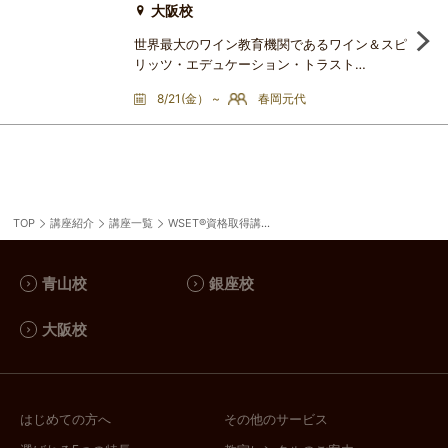
す。認定校であるアカデミー・デュ・ヴァンで
を読み解く（日本語：3日間＋認定試
大阪校
験）
世界最大のワイン教育機関であるワイン＆スピ
リッツ・エデュケーション・トラスト
（Wine&Spirit Education Trust：略称
8/21(金） ~
春岡元代
WSET®）のカリキュラムを基に、ワインに関
する総合的な知識を体系的に学ぶ講座です。最
終回は、WSET®の資格認定試験を受けること
ができます。WSET®資格は、世界70か国以上
で50 万人を超える受講者が資格を取得してお
り、まさに世界標準のワイン資格とされていま
TOP
講座紹介
講座一覧
す。認定校であるアカデミー・デュ・ヴァンで
WSET®資格取得講座一覧
青山校
銀座校
大阪校
はじめての方へ
その他のサービス