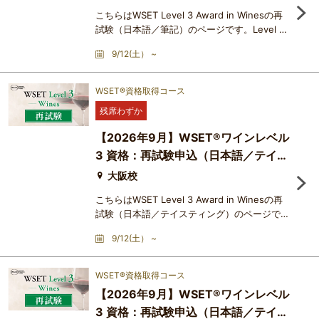
こちらはWSET Level 3 Award in Winesの再
試験（日本語／筆記）のページです。Level 3
Award in Wines の試験は複数のユニット（試
9/12(土） ~
飲、選択式筆記、ショートエッセイ）から成
り、個別に合否判定がなされます。特定のユニ
ットが不合格であったために、資格取得ができ
WSET®資格取得コース
なかった場合、そのユニットのみ再受験するこ
残席わずか
とができます。難易度は、筆記のショートエッ
セイ形式の問題が入ること、さらにテイスティ
【2026年9月】​WSET®ワインレベル
ングについても記述式の問題で
3 資格：再試験申込（日本語／テイス
ティング）
大阪校
こちらはWSET Level 3 Award in Winesの再
試験（日本語／テイスティング）のページで
す。Level 3 Award in Wines の試験は複数の
9/12(土） ~
ユニット（試飲、選択式筆記、ショートエッセ
イ）から成り、個別に合否判定がなされます。
特定のユニットが不合格であったために、資格
WSET®資格取得コース
取得ができなかった場合、そのユニットのみ再
【2026年9月】​WSET®ワインレベル
受験することができます。難易度は、筆記のシ
3 資格：再試験申込（日本語／テイス
ョートエッセイ形式の問題が入ること、さらに