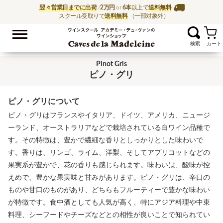
翌々営業日までに出荷
/
2万円
or
6本
以上で
送料無料
スクール受取りで
送料無料
（一部対象外）
お気に入
ワイン通販ならワイン
Pinot Gris
ピノ・グリ
ピノ・グリについて
ピノ・グリはフランスやイタリア、ドイツ、アメリカ、ニュージ
ーランド、オーストラリアなどで栽培されている白ワイン品種で
す。その特徴は、豊かで繊細な香りとしっかりとした味わいで
す。香りは、リンゴ、ライム、洋梨、そしてアプリコットなどの
果実系が豊かで、花の香りも感じられます。味わいは、酸味が控
えめで、豊かな果実味と甘みがあります。ピノ・グリは、辛口の
ものや甘口のものがあり、どちらもフルーティーで豊かな味わい
が特徴です。食中酒としても人気が高く、特にアジア料理や中東
料理、シーフードやチーズなどとの相性が良いことで知られてい