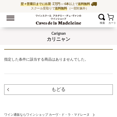
翌々営業日までに出荷
/
2万円
or
6本
以上で
送料無料
スクール受取りで
送料無料
（一部対象外）
お気に入
ワイン通販ならワイン
Carignan
カリニャン
指定した条件に該当する商品はありませんでした。
もどる
ワイン通販ならワインショップ カーヴ・ド・ラ・マドレーヌ