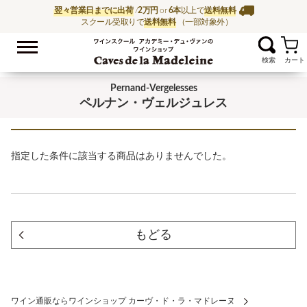
翌々営業日までに出荷
/
2万円
or
6本
以上で
送料無料
スクール受取りで
送料無料
（一部対象外）
お気に入
ワイン通販ならワイン
Pernand-Vergelesses
ペルナン・ヴェルジュレス
指定した条件に該当する商品はありませんでした。
もどる
ワイン通販ならワインショップ カーヴ・ド・ラ・マドレーヌ