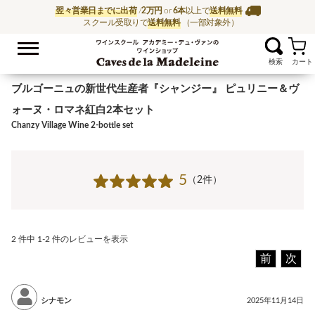
翌々営業日までに出荷
/
2万円
or
6本
以上で
送料無料
スクール受取りで
送料無料
（一部対象外）
お気に入
ワイン通販ならワイン
ブルゴーニュの新世代生産者『シャンジー』 ピュリニー＆ヴ
ォーヌ・ロマネ紅白2本セット
Chanzy Village Wine 2-bottle set
5
（2件）
2 件中 1-2 件のレビューを表示
前
次
シナモン
2025年11月14日