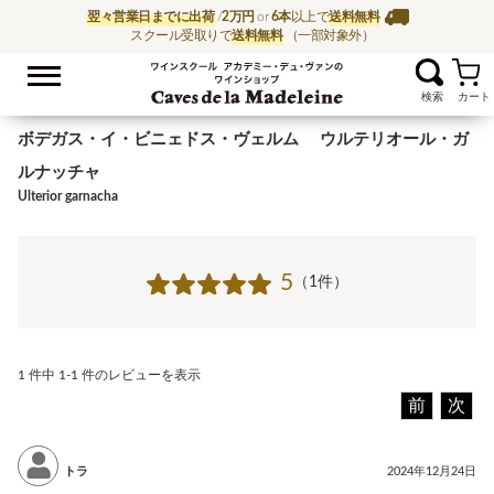
翌々営業日までに出荷
/
2万円
or
6本
以上で
送料無料
スクール受取りで
送料無料
（一部対象外）
お気に入
ワイン通販ならワイン
ボデガス・イ・ビニェドス・ヴェルム ウルテリオール・ガ
ルナッチャ
Ulterior garnacha
5
（1件）
1 件中 1-1 件のレビューを表示
前
次
トラ
2024年12月24日