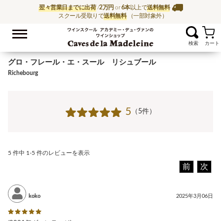
翌々営業日までに出荷
/
2万円
or
6本
以上で
送料無料
スクール受取りで
送料無料
（一部対象外）
お気に入
ワイン通販ならワイン
グロ・フレール・エ・スール リシュブール
Richebourg
5
（5件）
5 件中 1-5 件のレビューを表示
前
次
koko
2025年3月06日