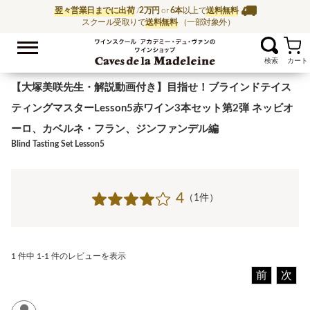
翌々営業日までに出荷
/
2万円
or
6本
以上で
送料無料
スクール受取りで
送料無料
（一部対象外）
お気に入
ワイン通販ならワイン
【大塚美咲先生・解説動画付き】目指せ！ブラインドテイス
ティングマスターLesson5赤ワイン3本セット第2弾 ネッビオ
ーロ、カベルネ・フラン、ジンファンデル編
Blind Tasting Set Lesson5
4
（1件）
1 件中 1-1 件のレビューを表示
前
次