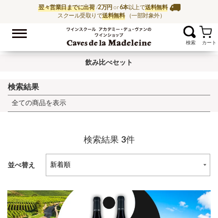
翌々営業日までに出荷
/
2万円
or
6本
以上で
送料無料
スクール受取りで
送料無料
（一部対象外）
お気に入
ワイン通販ならワイン
飲み比べセット
検索結果
全ての商品を表示
検索結果
3
件
並べ替え