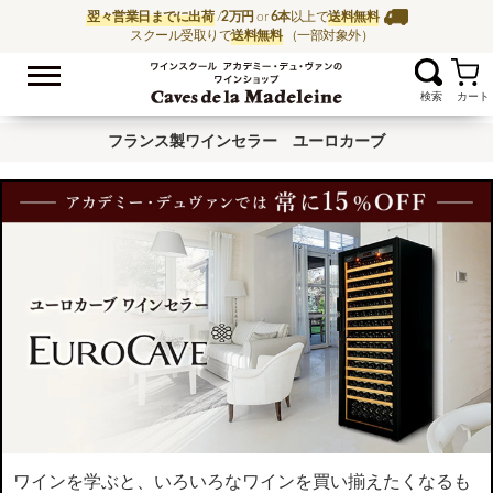
翌々営業日までに出荷
/
2万円
or
6本
以上で
送料無料
スクール受取りで
送料無料
（一部対象外）
お気に入
ワイン通販ならワイン
フランス製ワインセラー ユーロカーブ
ワインを学ぶと、いろいろなワインを買い揃えたくなるも