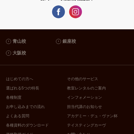
ー
ました。あの時、WSET Level２とい
会
＿
う一歩を踏み出したからこそ、今ワイ
ショ
＿
ン講師として、皆さんにワインのこと
＿
＿
を伝えることができています。ワイン
＿
■
を学んだからこそ、受講生をはじめ、
■
る
多くの方や素晴らしい機会に恵まれま
並
青山校
銀座校
る
した。そして、多くの受講生の方と出
だ
大阪校
る
会い、一緒に学んでいることが私自身
日
そ
の最大の学びです。“ワイン講座はワイ
こ
い
ンの勉強だけではない。人生をぐっと
れ
な
豊かにしてくれる！” と私は実感して
う
はじめての方へ
その他のサービス
います。常にアップデートし、皆さん
る
選ばれる5つの特長
教室レンタルのご案内
と
が楽しく、満足できる授業を全力で行
果
各種制度
インフォメーション
や
います！＊Instagram アカウント :
思
あ
atsukoblue.wine日本のワイナリー＆
現
お申し込みまでの流れ
担当代講のお知らせ
よ
蔵を飛び回り、インスタグラムにアッ
り
よくある質問
アカデミー・デュ・ヴァン杯
さ
プしています。みなさんと一緒に日本
う
各種資料のダウンロード
テイスティングカーヴ
記
ワイン＆日本酒を応援できたら嬉しい
ん