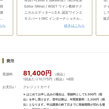
ー
WSET®Level 3 SakeWSET Technical
専
得
Editor (Wine) / WSET ワイン教材テク
テ
酒
ニカルエディターJ.S.A. 認定ワインエ
し
木曜夜クラス（担当講師
青山敦子
）：
満席
➡
増席しました！
で
キスパートIWC インターナショナル・
販
土曜昼クラス（担当講師 並里直哉）：
残席わずか
＿
ワイン・チャレンジ・ロンドン
日
ちら
続きはこちら
＿
Associate Judgeギリシャワイン・オ
＿
＿
フィシャル・アンバサダー2018年
＿
【重要事項】
」
Wines of Greece World of Greek Wine
＿
※コースの詳細については、規定をご確認ください。
規定
ステ
Program 最優秀賞ギリシャワイン認定
を
（Specification）
と
講師 (EDOAO)German Wine Academy
ィ
※WSETレベル2 系統的テイスティング・アプローチ : 日本酒
費用
く
認定講師シャンパーニュ委員会
い
®（SAT）は
こちら
から
香り
MOOC(Distinction)日本人最初の修了
だ
※ご受講の際に特別な配慮が必要な場合はお申し込み時に別途ご相談
81,400円
上げ
者WSET ディプロマコースをロンドン
を
受講料
（税込）
ください
1回あたり10,175円（税込）×8回
」
本校で学び最終学科までストレート合
ま
※WSET CandidateNumberをお持ちの方は備考欄にご記入くださ
ッ
格。世界のワインテイスティング試験
の
お支払い
クレジットカード
い。
え
(unit 3)ではトップレベル (distinction)
ド
※ はじめてお申し込みの場合は、登録料として5,500円（税
頼
※コース料金には講座受講料、日本酒テイスティング費用、受験費用
の成績を収める。ロンドン本校にて認
て
込）を申し受けます。翌年以降は、年間更新料：2,200円（税
がすべて含まれています。
ま
定講師と認められた最初の日本人。
ら
込）となります。申込講座の終了日までに登録期限が切れる場