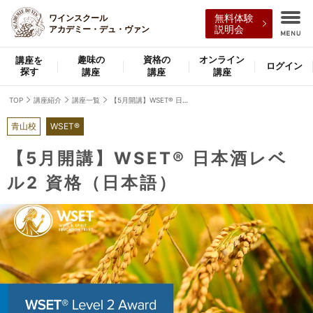
ワインスクール
無料体験
アカデミー・デュ・ヴァン
説明会
趣味の
資格の
オンライン
講座を
ログイン
探す
講座
講座
講座
TOP
講座紹介
講座一覧
【5月開講】WSET® 日本酒レベル2 資格（日本語）
青山校
WSET®
【5月開講】WSET® 日本酒レベ
ル2 資格（日本語）