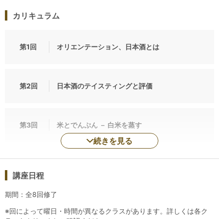
きます。
カリキュラム
※最終回に認定試験を実施いたします。
第1回
オリエンテーション、日本酒とは
認定試験は50問の多肢選択式問題で構成され、テイス
ティングはありません。試験に合格すると、WSETの
CertificateとLapel pinが授与されます
第2回
日本酒のテイスティングと評価
。合格証書はデジ
タル証書となりますが、バッジはお送りいたします
。
第3回
米とでんぷん － 白米を蒸す
続きを見る
講座日程
期間：全8回修了
※回によって曜日・時間が異なるクラスがあります。詳しくは各ク