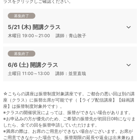
ラスをクリックしご確認ください。
募集終了
5/21 (木) 開講クラス
木曜日 19:00～21:00 講師：青山敦子
募集終了
6/6 (土) 開講クラス
土曜日 11:00～13:00 講師：並里直哉
グローバルスタンダードな日本酒の知識をアカデミー・デュ・
☆こちらの講座は振替制度対象講座です。ご都合の悪い回は別の講
ヴァンで学びましょう。
座（クラス）に振替出席が可能です（【ライブ配信講座】【録画講
座】は振替制度対象外です）。
※クラスの開催状況によっては、振替ができない場合があります。
WSET®資格は、世界70か国以上で50 万人を超える受講者が資
※お申込みの方が優先のため、ご希望の振替先が初回日0時になりま
格を取得しており、まさに世界標準のワイン資格とされていま
したら、全ての回を振替申請していただけます。
す。認定校であるアカデミー・デュ・ヴァンでは、6つの資格
※満席の際は、お席のご用意ができない場合がございます。お席が
ご用意できなかった場合でも、振替期限の延長や返金は出来兼ねま
（初級～レベルのLevel1 Wines/Sake、初級～中級レベルの