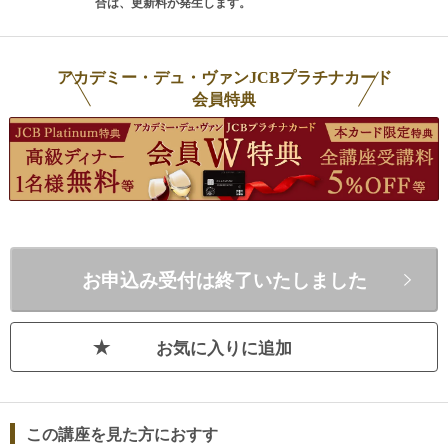
ロー
WSET Level 3筆記・テイスティング試
す
合は、更新料が発生します。
※受講規約は
こちら
から
Eで
験採点官、英国スパークリング専門誌
体
※WSET APP Policies ：
https://www.adv.gr.jp/terms_wset
応
“Glass of Bubbly”のライターの経験を
も
活
アカデミー・デュ・ヴァンJCBプラチナカード
経て、８年過ごしたロンドンから2016
答
検索キーワード： wset_sake_all, wset_sake_level2_all
会員特典
し
年に帰国。アカデミー・デュ・ヴァン
躍
類の
名誉校長スティーヴン・スパリュア氏
て
れ
の紹介でアカデミー・デュ・ヴァン講
世
も
師となり、2016年12月WSET日本語コ
勘
に
ースをゼロから立ち上げる。近年は、
し
て
日本各地のワイナリーや酒蔵を訪ね、
触
学び
造り手の想いに耳を傾け、その魅力を
い
お申込み受付は終了いたしました
しま
伝えることに情熱を注いでいる。【授
と
の
業で心がけていること】１、何よりみ
う
ス
なさんがワインにより興味をもてる授
方
お気に入りに追加
百
業、ワインの勉強が面白くなる授業を
は
講
行っています。２、わかりやすく説明
数
換
すること。"how” "why” と考える学習
中
見
スタイルのWSETはもちろんのこと、
が
この講座を見た方におすす