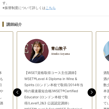
す。
Level 2 Wines/Sake、中級～中上級レベルのLevel 3
※振替制度について詳しくは
こちら
Wines/Sake）を取得するための講座を開講しています。ひとつ
のワイン/日本酒に対し、「そのワイン/日本酒が何である
か？」ではなく、特徴を捉えたうえで「そのワイン/日本酒のス
講師紹介
タイルと品質を決定づけている要因は何か？」を考える分析的
な観点を学ぶことができ、テイスティング能力のブラッシュア
ップにもつながります。
青山敦子
Atsuko Aoyama
Level 2 日本酒資格では、日本酒を理解するうえで不可欠な知
識を得ることを目指す人を対象としたクラスで、
日本酒の醸造
に用いる原料がどのように加工され、組み合わされて多様なス
本
【WSET資格取得コース主任講師】
酒
これから日本
タイルの日本酒を作り出しているか理解します。
も
WSET®Level 4 Diploma in Wine &
酒
酒を学ぶ人、テイスティングに不安がある人に最適の講座で
日
Spirits (ロンドン本校で取得/2014年当
数
す。授業最終回の
認定試験に合格すると、合格証書とバッジが
や
時の最速最短合格)WSET®Certified
本
発行されます。
し
Educator (ロンドン本校で取
す
※合格証書はデジタル証書となります。バッジはお送りいたし
酒
得/Level1,2&3 公認認定講師）
て
ます。