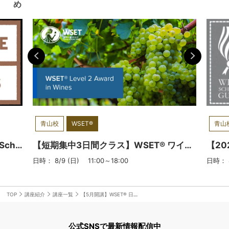
な
どの授業でもロジカルに説明し「なる
学
め
も
ほど」と自然と理解していただけるよ
ど
うにご説明しています。３、テイステ
含
＿
ィングに力を入れています。品種を当
す
＿
てるのではなく、「どのように分析す
＿
 】
るのか」「どのように表現するのか」
＿
者日
を丁寧にお伝えしています。次第に品
酒
認
種や産地を特定することができるよう
本
ラ
になります！４、WSET講座は資格試
定
ム
験ですので、皆さんが自信を持って試
ン
青山校
WSET®
青山
験に臨めるようにサポートしていま
リ
認定
す。特にLevel３のセオリー問題に苦手
DI
【9月開講：短期集中3日間】Wine Scholar Guild認定 Italian Wine Essentials資格取得講座（日本語）
【短期集中3日間クラス】WSET® ワインレベル2 資格～ラベルを読み解く（日本語：3日間＋認定試験）
5回
意識が強い方が多いかと思いますが、
Lev
日時： 8/9 (日) 11:00～18:00
日時： 8
4
試験採点官の経験から「どのように自
世
ジ
分の考えをアピールするとよいのか」
メ
は熟知していますので、お任せくださ
オ
TOP
講座紹介
講座一覧
【5月開講】WSET® 日本酒レベル2 資格（日本語）
酒史
い！【講師からのメッセージ】私はロ
修
究
ンドンでWSETに出会い人生が変わり
学
公式SNSで最新情報配信中