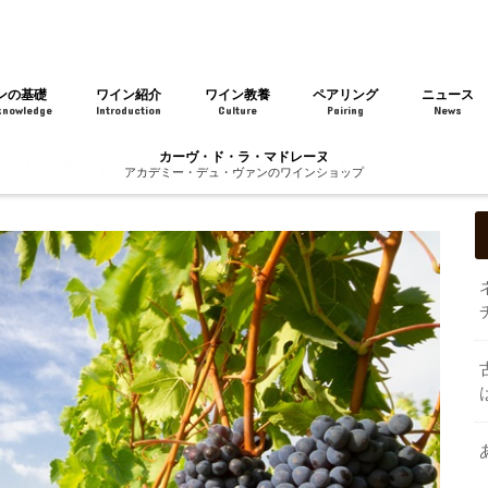
の代表的土着品種「サンジョヴェーゼ」を徹底解説
ンの基礎
ワイン紹介
ワイン教養
ペアリング
ニュース
knowledge
Introduction
Culture
Pairing
News
カーヴ・ド・ラ・マドレーヌ
イタリアの代表的土着品種「サンジョ
アカデミー・デュ・ヴァンのワインショップ