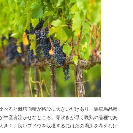
比べると栽培面積が格段に大きいだけあり、馬車馬品種
が生産者泣かせなところ。芽吹きが早く晩熟の品種であ
大きく、良いブドウを収穫するには畑の場所を考えなけ