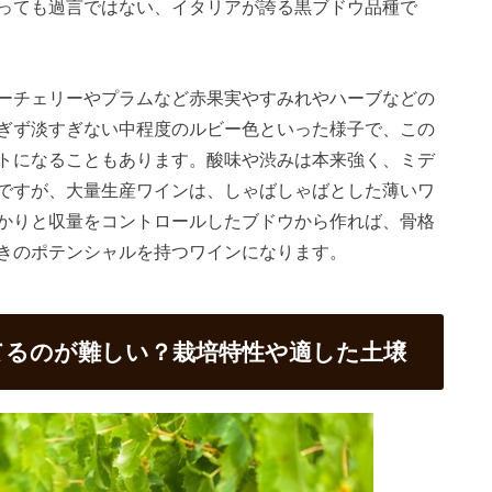
っても過言ではない、イタリアが誇る黒ブドウ品種で
ーチェリーやプラムなど赤果実やすみれやハーブなどの
ぎず淡すぎない中程度のルビー色といった様子で、この
トになることもあります。酸味や渋みは本来強く、ミデ
ですが、大量生産ワインは、しゃばしゃばとした薄いワ
かりと収量をコントロールしたブドウから作れば、骨格
きのポテンシャルを持つワインになります。
育てるのが難しい？栽培特性や適した土壌