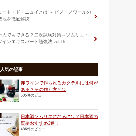
コート・ド・ニュイとは ～ ピノ・ノワールの
聖地を徹底解説
一人でもできる？二次試験対策～ソムリエ・
ワインエキスパート勉強法 vol.15
人気の記事
赤ワインで作られるカクテルには何が
ある？その作り方とは
535件のビュー
日本酒ソムリエになるには？日本酒の
資格おすすめ3選！
486件のビュー