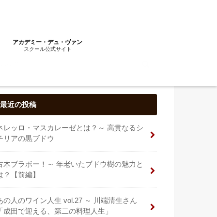
アカデミー・デュ・ヴァン
スクール公式サイト
最近の投稿
ネレッロ・マスカレーゼとは？～ 高貴なるシ
チリアの黒ブドウ
古木ブラボー！～ 年老いたブドウ樹の魅力と
は？【前編】
あの人のワイン人生 vol.27 ～ 川端清生さん
「成田で迎える、第二の料理人生」