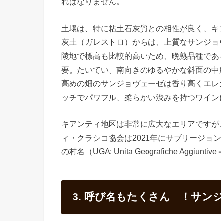
ればなりません。
土壌は、特に粘土石灰質との相性が良く、キ
灰土（ガレストロ）からは、上質なサンジョ
陵地で標高も比較的高いため、晩熟品種であ
要。たいてい、南向きのゆるやかな斜面の中
高めの畑のサンジョヴェーゼは香り高くエレ
ッチでパワフル、柔らかい渋みを持つワイン
キアンティ地区は非常に広大なエリアですが
ィ・クラシコ協会は2021年にサブリージョ
の村名（UGA: Unita Geografiche A
3. 呼び名もたくさん ！サ