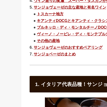
4.
ワイン造りの変遷 スーパー・タスカンが
5.
サンジョヴェーゼの主な産地と有名ワイン
●
トスカーナ地方
●
キアンティDOCGとキアンティ・クラシコ
●
ブルネッロ・ディ・モンタルチーノDOC
●
ヴィーノ・ノービレ・ディ・モンテプルチ
●
その他の産地
6.
サンジョヴェーゼのおすすめペアリング
7.
サンジョベーゼのまとめ
1. イタリア代表品種！サン