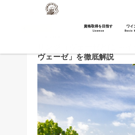
HOME
ワインの基礎
サンジョヴェーゼとは ～イタリア
資格取得を目指す
ワイ
ワインの基礎
License
Basic 
2024.10.02
ソムリエ・ワインエキスパート
酒ディプロマ
WSET®
WSG
チーズの資格
サンジョヴェーゼとは ～
ヴェーゼ」を徹底解説