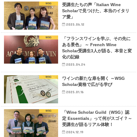
WSG
受講生たちの声「Italian Wine
Scholarで見つけた、本当のイタリ
ア愛」
2025.06.12
WSG
「フランスワインを学ぶ、その先に
ある景色」 ～ French Wine
Scholar受講生3人が語る、本音と変
化の記録
2025.04.24
WSG
ワインの新たな扉を開く ～WSG
Scholar資格で広がる学び
2025.01.16
WSG
「Wine Scholar Guild（WSG）認
定 Essentials」って何がスゴイ？～
受講生が語るリアル体験！
2024.12.19