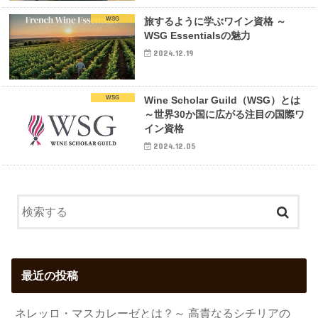
WSG
旅するように学ぶワイン資格 ～
WSG Essentialsの魅力
2024.12.19
WSG
Wine Scholar Guild（WSG）とは
～世界30か国に広がる注目の国際ワ
イン資格
2024.12.05
最近の投稿
ネレッロ・マスカレーゼとは？～ 高貴なるシチリアの