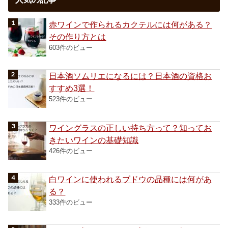
赤ワインで作られるカクテルには何がある？
その作り方とは
603件のビュー
日本酒ソムリエになるには？日本酒の資格お
すすめ3選！
523件のビュー
ワイングラスの正しい持ち方って？知ってお
きたいワインの基礎知識
426件のビュー
白ワインに使われるブドウの品種には何があ
る？
333件のビュー