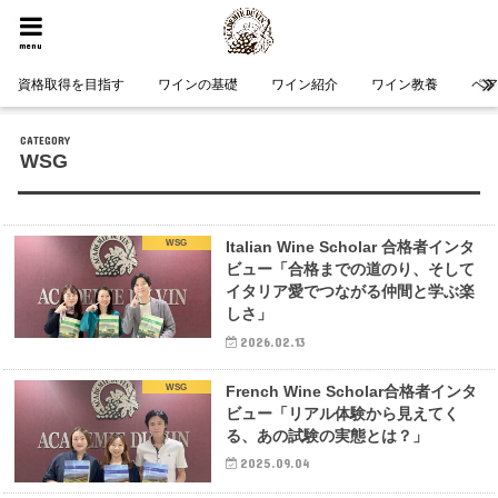
HOME
資格取得を目指す
WSG
menu
資格取得を目指す
ワインの基礎
ワイン紹介
ワイン教養
ペ
WSG
WSG
Italian Wine Scholar 合格者インタ
ビュー「合格までの道のり、そして
イタリア愛でつながる仲間と学ぶ楽
しさ」
2026.02.13
WSG
French Wine Scholar合格者インタ
ビュー「リアル体験から見えてく
る、あの試験の実態とは？」
2025.09.04