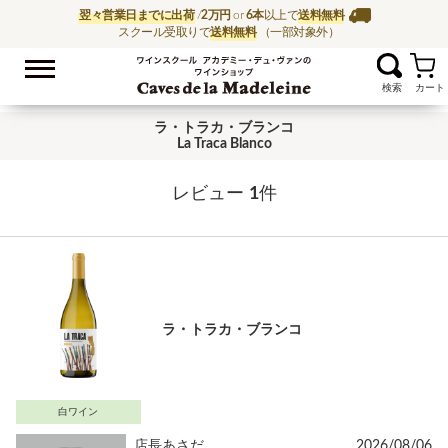
翌々営業日までに出荷
/
2万円
or
6本
以上で
送料無料
スクール受取りで
送料無料
（一部対象外）
お気に入
ワイン通販ならワイン
ラ・トラカ・ブランコ
La Traca Blanco
レビュー
1
件
ラ・トラカ・ブランコ
白ワイン
店長あさだ
2026/08/06