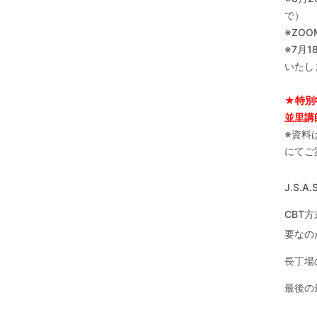
で）
※ZO
※7月
いたし
★特別
並里講
※資料
にてご
J.S
CBT
要なの
長丁場
最後の