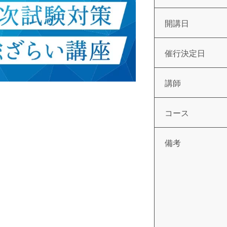
開講日
催行決定日
講師
コース
備考