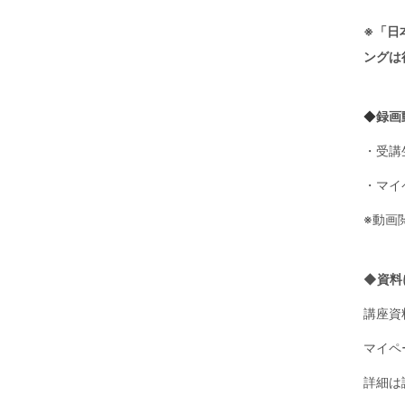
※「日
ングは
◆
録画
・受講
・マイ
※動画
◆資料
講座資
マイペ
詳細は