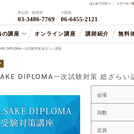
はじめての方へ
スクール一
青山校・銀座校
大阪校
03-3486-7769
06-6455-2121
格の講座
オンライン講座
講師紹介
無料
SAKE DIPLOMA一次試験対策 総ざらい講座
マ
SAKE DIPLOMA一次試験対策 総ざら
会場
回数
定員