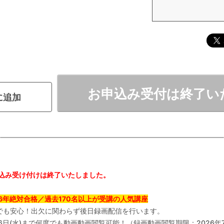
お申込み受付は終了い
に追加
込み受け付けは終了いたしました。
26年絶対合格／過去170名以上が受講の人気講座
でも安心！出欠に関わらず後日録画配信を行います。
26日(水)まで何度でも動画動画閲覧可能！（録画動画閲覧期限：2026年7月2