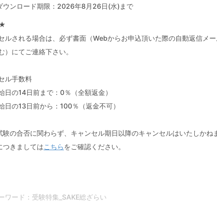
ダウンロード期限：2026年8月26日(水)まで
★
セルされる場合は、必ず書面（Webからお申込頂いた際の自動返信メ
む）にてご連絡下さい。
セル手数料
始日の14日前まで：0％（全額返金）
始日の13日前から：100％（返金不可）
試験の合否に関わらず、キャンセル期日以降のキャンセルはいたしかね
につきましては
こちら
をご確認ください。
ーワード：受験特集_SAKE総ざらい