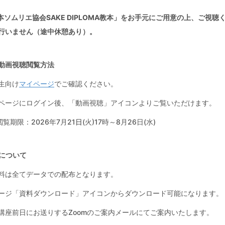
本ソムリエ協会SAKE DIPLOMA教本」をお手元にご用意の上、ご視
行いません（途中休憩あり）。
動画視聴閲覧方法
生向け
マイページ
でご確認ください。
ページにログイン後、「動画視聴」アイコンよりご覧いただけます。
日
閲覧期限：2026年7月21
(火)17時～8月26日(水)
について
料は全てデータでの配布となります。
ージ「資料ダウンロード」アイコンからダウンロード可能になります。
講座前日にお送りするZoomのご案内メールにてご案内いたします。