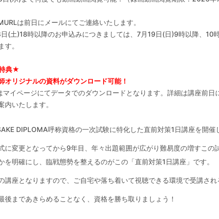
OMURLは前日にメールにてご連絡いたします。
18日(土)18時以降のお申込みにつきましては、7月19日(日)9時以降、10
ます。
特典★
師オリジナルの資料がダウンロード可能！
はマイページにてデータでのダウンロードとなります。詳細は講座前日に
案内いたします。
.A.SAKE DIPLOMA呼称資格の一次試験に特化した直前対策1日講座を開
方式に変更となってから9年目、年々出題範囲が広がり難易度の増すこの
かを明確にし、臨戦態勢を整えるのがこの「直前対策1日講座」です。
の講座となりますので、ご自宅や落ち着いて視聴できる環境で受講され
最後まであきらめることなく、資格を勝ち取りましょう！