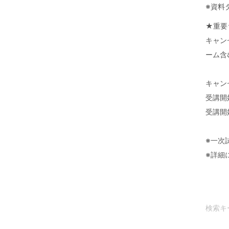
※資料
★重要
キャン
ーム含
キャン
受講開
受講開
※一次
※詳細
検索キ