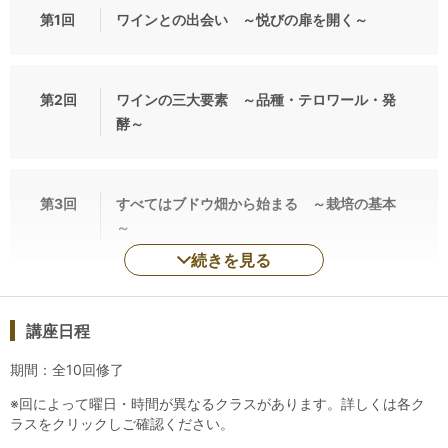
第1回
ワインとの出会い ～悦びの扉を開く～
導のもと、ワインの特徴を言葉にする術を段階的に学び、講座
修了時にはブラインド・テイスティング（銘柄名などを伏せた
状態での利き酒）で、主要なブドウ品種の推定ができるように
なります。こうした技術は、我流・独習では身につかないも
第2回
ワインの三大要素 ～品種・テロワール・発
の。経験豊かな講師の適切なコーチングを通じて、半年間のう
酵～
ちに皆様は成長を実感し、テイスティングの虜になっていきま
す。しかも、厳選された美味しく高品質なワイン（合計約110
種類）を、世界一のワイングラス・メーカーであるリーデル社
第3回
すべてはブドウ畑から始まる ～栽培の基本
のグラスで楽しんでいただけますから、悦びながら技術を磨い
～
ていくことができるのです。
続きを見る
◆オリジナル・テキスト、コミュニティ
最も学習効果が上がるように入念に設計されたフルカラーのオ
講座日程
リジナル・テキストには、市販の書籍やインターネット上の情
報では手に入らない情報が満載です。共通の趣味をもつクラス
期間：全10回修了
メイトとの交流も、Step-Ⅰの大きな魅力のひとつ。レッスン後
※回によって曜日・時間が異なるクラスがあります。詳しくは各ク
のクラス会で、生涯続く友情で結ばれた仲間を見つけていただ
ラスをクリックしご確認ください。
くことができます。