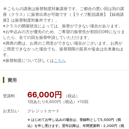
▶Step-Iのテキストサンプル
☆こちらの講座は振替制度対象講座です。ご都合の悪い回は別の講
座（クラス）に振替出席が可能です（【ライブ配信講座】【録画講
◎座学のオンライン動画視聴（通常価格：44,000円）も無料
座】は振替制度対象外です）。
で視聴できます！
（
2025/9/30迄
）
※クラスの開催状況によっては、振替ができない場合があります。
※お申込みの方が優先のため、ご希望の振替先が初回日0時になりま
したら、全ての回を振替申請していただけます。
※満席の際は、お席のご用意ができない場合がございます。お席が
ご用意できなかった場合でも、振替期限の延長や返金は出来兼ねま
す。
※振替制度について詳しくは
こちら
検索用キーワード: ワイン総合コース_Step-Ⅰ 足利織物会館教室
費用
66,000円
受講料
（税込）
1回あたり6,600円（税込）×10回
お支払い
クレジットカード
※ はじめてお申し込みの場合は、登録料として5,500円（税
込）を申し受けます。翌年以降は、年間更新料：2,200円（税