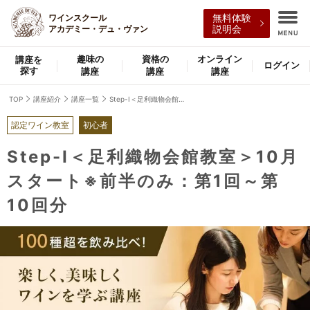
ワインスクール
無料体験
アカデミー・デュ・ヴァン
説明会
趣味の
資格の
オンライン
講座を
ログイン
探す
講座
講座
講座
TOP
講座紹介
講座一覧
Step-Ⅰ＜足利織物会館教室＞10月スタート※前半のみ：第1回～第10回分
認定ワイン教室
初心者
Step-Ⅰ＜足利織物会館教室＞10月
スタート※前半のみ：第1回～第
10回分