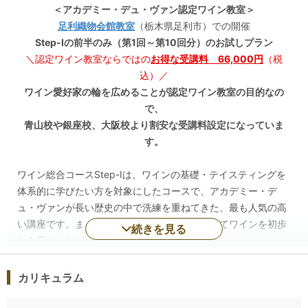
＜アカデミー・デュ・ヴァン認定ワイン教室＞
足利織物会館教室
（栃木県足利市）での開催
Step-Ⅰの前半のみ（第1回～第10回分）のお試しプラン
＼認定ワイン教室ならではの
お得な受講料 66,000円
（税
込）／
ワイン愛好家の輪を広めることが認定ワイン教室の目的なの
で、
青山校や銀座校、大阪校より割安な受講料設定になっていま
す。
ワイン総合コースStep-Ⅰは、ワインの基礎・テイスティングを
体系的に学びたい方を対象にしたコースで、アカデミー・デ
ュ・ヴァンが長い歴史の中で洗練を重ねてきた、最も人気の高
い講座です。まったくの初心者の方でも安心してワインを初歩
続きを見る
から学ぶことができます。
◆成長が実感できるワイン・テイスティング
カリキュラム
Step-Ⅰの最大の特徴は、独自のメソッド「比較試飲法」に基づ
く本格的なワイン・テイスティングです。経験豊かな講師の指