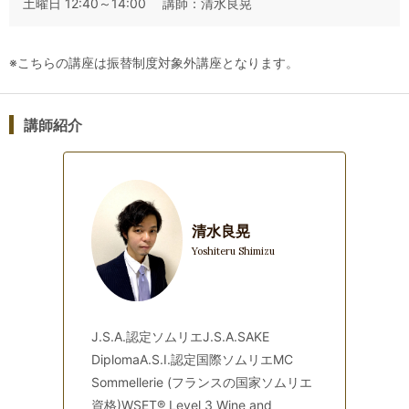
土曜日 12:40～14:00 講師：清水良晃
⑤焼酎、泡盛
⑥本番シミュレーション①
⑦本番シミュレーション②
※こちらの講座は振替制度対象外講座となります。
⑧本番シミュレーション③
⑨本番シミュレーション④
⑩論述試験対策
講師紹介
検索用コード: jjsa_sake_aroma
清水良晃
Yoshiteru Shimizu
J.S.A.認定ソムリエJ.S.A.SAKE
DiplomaA.S.I.認定国際ソムリエMC
Sommellerie (フランスの国家ソムリエ
資格)WSET® Level 3 Wine and