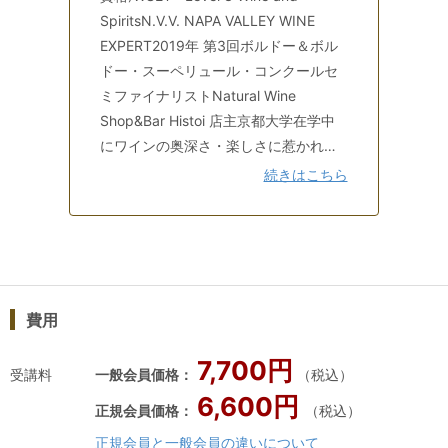
SpiritsN.V.V. NAPA VALLEY WINE
EXPERT2019年 第3回ボルドー＆ボル
ドー・スーペリュール・コンクールセ
ミファイナリストNatural Wine
Shop&Bar Histoi 店主京都大学在学中
にワインの奥深さ・楽しさに惹かれ渡
仏、ボルドーでソムリエ資格を取得し
続きはこちら
つつ市内のレストランや、漫画「神の
雫」にも取り上げられいるワイナリ
ー、シャトー・プピーユに住み込みで
研修。大学卒業後パリで1年間ソムリエ
修行を経て帰国、大阪・京都・東京の
費用
レストランにて支配人を歴任。2018年
に独立し、大阪豊中で「ナチュラルワ
7,700円
インショップ&バル イストワ」をオー
受講料
一般会員価格：
（税込）
プン。世界各国のナチュラルワインを
6,600円
正規会員価格：
（税込）
中心にラインナップし、その普及に努
正規会員と一般会員の違いについて
めている。対面授業で最も大事にして