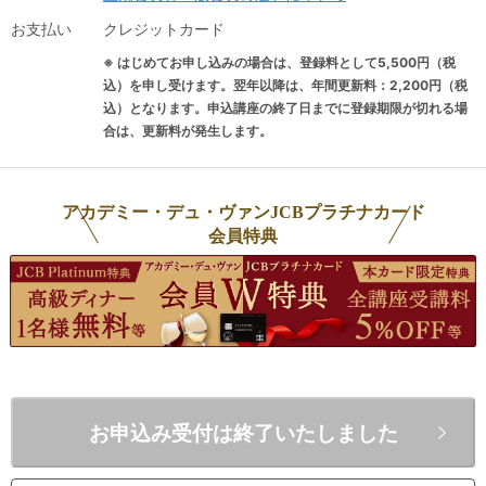
いるのは、「今日来てよかったと思っ
お支払い
クレジットカード
てもらえる授業をする」こと。授業中
※ はじめてお申し込みの場合は、登録料として5,500円（税
に生徒さんの反応を見ながら話す内容
込）を申し受けます。翌年以降は、年間更新料：2,200円（税
を変えたり例え話を交えながら、ただ
込）となります。申込講座の終了日までに登録期限が切れる場
合は、更新料が発生します。
テキストを読んだり録画したオンライ
ン講義を視聴することでは得られな
い、生徒さんのレベルやニーズにあっ
アカデミー・デュ・ヴァンJCBプラチナカード
た授業で楽しくワインに親しんでいた
会員特典
だくことを心がけています。また多く
の資格を持ち現在も挑戦し続けている
プロとして、皆様の資格取得のサポー
トもいたします。
お申込み受付は終了いたしました