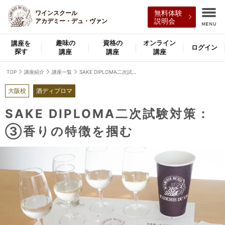
ワインスクール
無料体験
アカデミー・デュ・ヴァン
説明会
趣味の
資格の
オンライン
講座を
ログイン
探す
講座
講座
講座
TOP
講座紹介
講座一覧
SAKE DIPLOMA二次試験対策：③香りの特徴を掴む
大阪校
酒ディプロマ
SAKE DIPLOMA二次試験対策：
③香りの特徴を掴む