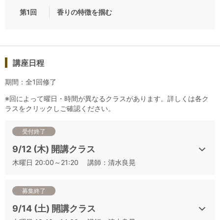
最低催行人数 ： 5名
第1回
香りの特徴を掴む
催行決定日 ： 開講日の5日前
ワインその他のお酒は全て本番形式（ブラインド）で供出しま
す。
同一テーマの供出ワインその他のお酒は全日程で同じとなりま
す。
講座日程
※テイスティング量は、日本酒50ml、日本酒以外（焼酎）30ml
期間：全1回修了
となります。
※講座の録音・撮影行為、テイスティングアイテムの持ち帰り
※回によって曜日・時間が異なるクラスがあります。詳しくは各ク
ラスをクリックしご確認ください。
は禁止させていただきます。
受付終了
▼日程から講座をお探しの方はこちらをご確認ください
2024年度 J.S.A.SAKE DIPLOMA 二次試験対策講座一覧
9/12 (木) 開講クラス
木曜日 20:00～21:20 講師：清水良晃
▼その他の講座は下記よりお申込みいただけます
①試験頻出！アルコール添加の見極め方を学ぶ ①
募集終了
②アルコール添加の見極め方を学ぶ ②
③香りの特徴を掴む
9/14 (土) 開講クラス
④酒母による違い