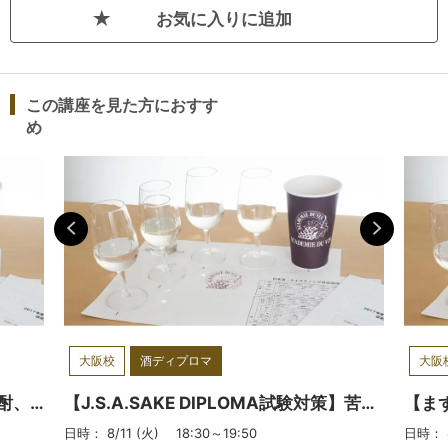
お気に入りに追加
この講座を見た方におすす
め
大阪校
酒ディプロマ
大阪
【得点力アップ】得点に結びつく焼酎、泡盛を徹底解説
【J.S.A.SAKE DIPLOMA試験対策】苦手意識を克服！論述試験徹底対策
日時： 8/11 (火) 18:30～19:50
日時： 8