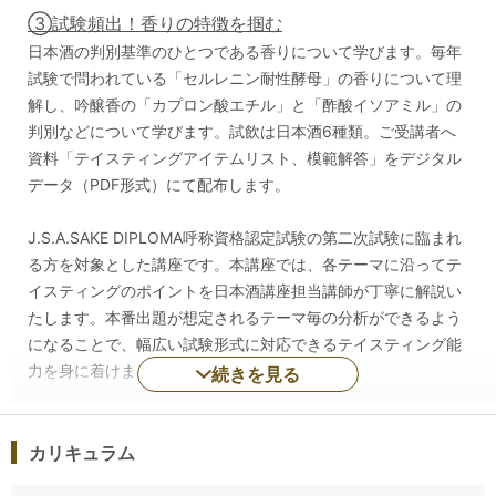
③試験頻出！香りの特徴を掴む
日本酒の判別基準のひとつである香りについて学びます。毎年
試験で問われている「セルレニン耐性酵母」の香りについて理
解し、吟醸香の「カプロン酸エチル」と「酢酸イソアミル」の
判別などについて学びます。試飲は日本酒6種類。ご受講者へ
資料「テイスティングアイテムリスト、模範解答」をデジタル
データ（PDF形式）にて配布します。
J.S.A.SAKE DIPLOMA呼称資格認定試験の第二次試験に臨まれ
る方を対象とした講座です。本講座では、各テーマに沿ってテ
イスティングのポイントを日本酒講座担当講師が丁寧に解説い
たします。本番出題が想定されるテーマ毎の分析ができるよう
になることで、幅広い試験形式に対応できるテイスティング能
力を身に着けましょう。
続きを見る
担当講師は、予告なく変更となる場合がございますので、予め
カリキュラム
ご了承ください。