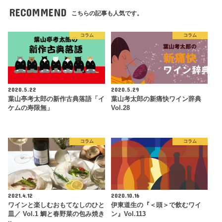
RECOMMEND
こちらの記事も人気です。
コラム
コラム
2020.5.22
2020.5.29
葉山亭考太郎の新作古典落語「イ
葉山考太郎の新痛快ワイン辞典
ケムの寿限無」
Vol.28
コラム
コラム
2021.4.12
2020.10.16
ワインと楽しむおもてなしのひと
伊東道生の『＜頭＞で飲むワイ
皿／ Vol.1 鯛と春野菜の包み焼き
ン』Vol.113