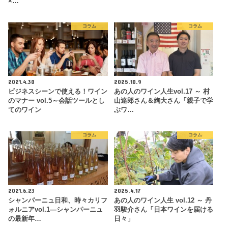
×…
コラム
コラム
2021.4.30
2025.10.9
ビジネスシーンで使える！ワイン
あの人のワイン人生vol.17 ～ 村
のマナー vol.5～会話ツールとし
山達郎さん＆絢大さん「親子で学
てのワイン
ぶワ…
コラム
コラム
2021.6.23
2025.4.17
シャンパーニュ日和、時々カリフ
あの人のワイン人生 vol.12 ～ 丹
ォルニアvol.1—シャンパーニュ
羽駿介さん「日本ワインを届ける
の最新年…
日々」