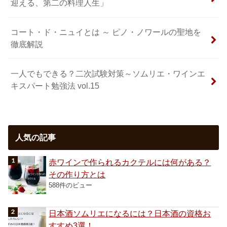
迎える、第二の料理人生」
コート・ド・ニュイとは ～ ピノ・ノワールの聖地を
徹底解説
一人でもできる？二次試験対策～ソムリエ・ワインエ
キスパート勉強法 vol.15
人気の記事
赤ワインで作られるカクテルには何がある？
その作り方とは
588件のビュー
日本酒ソムリエになるには？日本酒の資格お
すすめ3選！