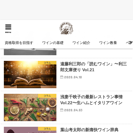
コラム
世界を変えたワイン・テイスティン
menu
グ – ワイン版「パリスの審判」
資格取得を目指す
ワインの基礎
ワイン紹介
ワイン教養
ペ
2020.04.11
コラム
遠藤利三郎の「読むワイン」〜利三
郎文庫便り Vol.21
2020.04.10
コラム
浅妻千映子の最新レストラン事情
Vol.22〜生ハムとイタリアワイン
2020.04.03
コラム
葉山考太郎の新痛快ワイン辞典