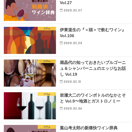
Vol.27
2020.03.27
コラム
伊東道生の『＜頭＞で飲むワイン』
Vol.106
2020.03.20
コラム
堀晶代の知っておきたいブルゴーニ
ュ＆シャンパーニュのエッジなお話
し Vol.19
2020.03.13
コラム
岩瀬大二のワインボトルのなかとそ
と Vol.9〜地酒とガストロノミー
2020.03.06
コラム
葉山考太郎の新痛快ワイン辞典