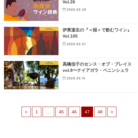
Vol.26
2020.02.28
コラム
伊東道生の『＜頭＞で飲むワイン』
Vol.105
2020.02.21
コラム
高橋佳子のセンス・オブ・プレイス
vol.8〜ナイアガラ・ペニンシュラ
2020.02.14
<
1
…
45
46
47
48
>