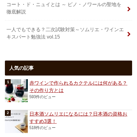
コート・ド・ニュイとは ～ ピノ・ノワールの聖地を
徹底解説
一人でもできる？二次試験対策～ソムリエ・ワインエ
キスパート勉強法 vol.15
人気の記事
赤ワインで作られるカクテルには何がある？
その作り方とは
593件のビュー
日本酒ソムリエになるには？日本酒の資格お
すすめ3選！
518件のビュー