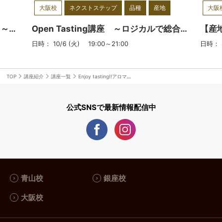
ていただき、受講いただいた皆様のワ
大阪校
ネクストステップ
品種
産地
大阪
インライフを、【笑顔】と【ワクワ
ク】で満たすお手伝いができれば本望
【産地別1dayセミナー】ボルドー ～不断の革新を続ける進撃の銘醸地～ ※Step-Ⅱ各回受講
Open Tasting講座 ～ロジカルで総合的なテイスティングを～
です！私自身もまだ見ぬワインの魅力
日時： 10/6 (火) 19:00～21:00
日時： 8
を発見するために、日々勉強し続けて
いきます！一緒にワインの楽しさを分
かち合いましょう！！
TOP
講座紹介
講座一覧
Enjoy tasting!!アロマを楽しむワイン｢楽｣～入門編～ ワイン「学」からワイン「楽」へ！
公式SNSで最新情報配信中
青山校
銀座校
大阪校