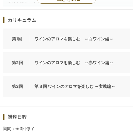
香りや嗅覚にまつわる知識を学びます。
座学の講義の間にも、受講生同士でのコミュニケーションをと
っていただく、ディスカッションなどの時間を設定していきま
カリキュラム
す。
第1回
ワインのアロマを楽しむ ～白ワイン編～
講義の後半は４種類前後のワインをブラインドテイスティング
していただきます。
アロマの魅力を体感できるワインを中心に、
それぞれの違いなども比較できるワインをテイスティングしま
第2回
ワインのアロマを楽しむ ～赤ワイン編～
す。
座学のパートから、テイスティングのパートまで、
第3回
第３回 ワインのアロマを楽しむ ～実践編～
ワインのアロマサンプル「ワイナロマ」を用いた、ブラインド
アロマテイスティングなどの
香りに特化したグループワークなども取り入れて実施します！
講座日程
第１回 ワインのアロマを楽しむ ～白ワイン編～
第２回 ワインのアロマを楽しむ ～赤ワイン編～
期間：全3回修了
第３回 ワインのアロマを楽しむ ～実践編～