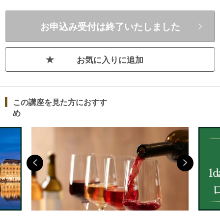
こういった雰囲気がどうしても生まれ
がちな日本のワインシーンをもっとこ
お申込み受付は終了いたしました
んな【笑顔】と【ワクワク】で満たし
ていきたい！これ以降、私は【ワイン
に笑顔とワクワクを！！】をモットー
お気に入りに追加
に、ワインの魅力を伝えていくことを
強く心に刻み、日々活動しています。
私のレッスンでは、大前提として「ワ
インの楽しさ」を伝えることはもちろ
この講座を見た方におすす
ん、「難しいとされるワインの知識」
め
を、「よりかんたんに、よりわかりや
すく」お伝えしていきます。ワインは
ただただ飲むだけでも美味しく楽しめ
るものですが、知識を得ることで、ワ
インの楽しさは、間違いなく、大きく
そして豊かになります！レッスンを通
して「難しいとされるワインの知識」
を「誰もが使える知識」として習得し