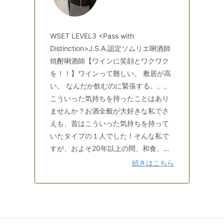
WSET LEVEL3 <Pass with
Distinction>J.S.A.認定ソムリエ唎酒師
焼酎唎酒師【ワインに笑顔とワクワク
を！！】ワインって難しい。 敷居が高
い。 なんだか飲むのに緊張する。。。
こういった気持ちを持ったことはあり
ませんか？お酒全般が大好きな私でさ
えも、昔はこういった気持ちを持って
いたタイプの１人でした！そんな私で
すが、およそ20年以上の間、和食、中
華、フレンチやイタリアン、ステーキ
続きはこちら
ハウスなど、様々な業態の現場で、接
客やサービス、大好きなお酒を扱う仕
事を通してたくさんの経験を積んでき
ました。そして日本酒や焼酎、ワイン
の資格を取得した30代になったばかり