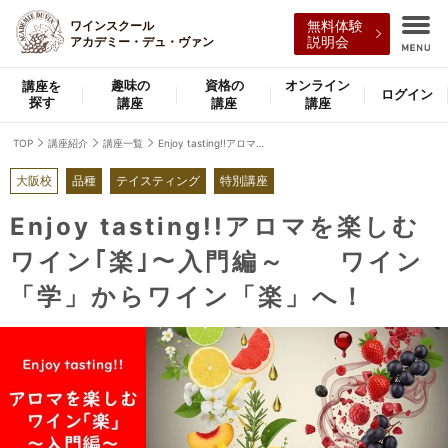
ワインスクール
無料体験
アカデミー・デュ・ヴァン
説明会
趣味の
資格の
オンライン
講座を
ログイン
探す
講座
講座
講座
TOP
講座紹介
講座一覧
Enjoy tasting!!アロマを楽しむワイン｢楽｣～入門編～ ワイン「学」からワイン「楽」へ！
大阪校
品種
テイスティング
特別講座
Enjoy tasting!!アロマを楽しむ
ワイン｢楽｣～入門編～ ワイン
「学」からワイン「楽」へ！