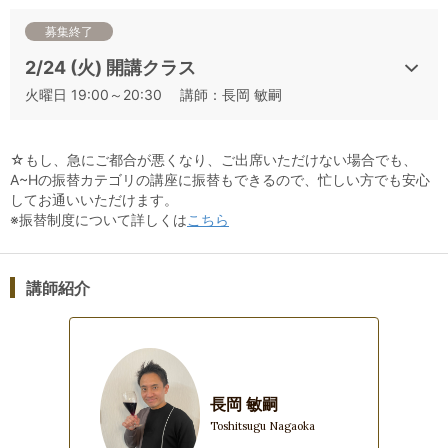
募集終了
＜講師からのメッセージ＞
2/24 (火) 開講クラス
グラスからあふれる芳醇なワインの香りをしっかりととらえ、
言葉にすることができるようになるとするならば？
火曜日 19:00～20:30 講師：長岡 敏嗣
これまでのワインテイスティングをもっと楽しめるようになる
と思いませんか！？
☆もし、急にご都合が悪くなり、ご出席いただけない場合でも、
楽しみながら、ワインの香りまでしっかりと学んでみません
A~Hの振替カテゴリの講座に振替もできるので、忙しい方でも安心
か？
してお通いいただけます。
※振替制度について詳しくは
こちら
講師紹介
長岡 敏嗣
Toshitsugu Nagaoka