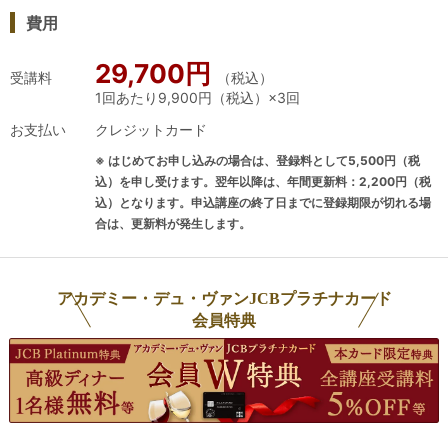
費用
の頃、ありがたいご縁をいただき、ワ
インを輸入する仕事に携わるようにな
29,700円
りました。ワインの輸入に携わるよう
受講料
（税込）
1回あたり9,900円（税込）×3回
になり、待ちに待った初のヨーロッパ
出張。買い付けの為に訪れたスペイン
お支払い
クレジットカード
のとあるワインバーでの光景が、ソム
※ はじめてお申し込みの場合は、登録料として5,500円（税
リエになったばかりの私のワイン観を
込）を申し受けます。翌年以降は、年間更新料：2,200円（税
大きく変えることになりました。頑張
込）となります。申込講座の終了日までに登録期限が切れる場
って取得したソムリエ資格を片手に、
合は、更新料が発生します。
地元で人気のワインバーに入ると、そ
こには老若男女、誰もが難しい顔をひ
アカデミー・デュ・ヴァンJCBプラチナカード
とつも浮かべることなく、本当に心か
会員特典
らワインを楽しんでいるたくさんの人
たちの姿がありました。まさにそこに
は、【ワイン】と【笑顔】と【ワクワ
ク】で満たされた空間がありました。
【難しい。敷居が高い。緊張する。】