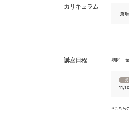
カリキュラム
第1
講座日程
期間：全
受
11/
※こちら