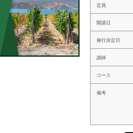
定員
開講日
催行決定日
講師
コース
備考