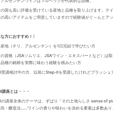
。アルゼンチンワインはマルベックが代表的な品種。
らの国も高い評価を受けている産地と品種を取り上げます。テ
ドの高いアイテムをご用意していますので経験値がぐ～んとア
んな方におすすめ！〉
ン産地（チリ、アルゼンチン）を1日完結で学びたい方
の資格（JSAソムリエ、JSAワイン・エキスパートなど）は
着品種の銘柄を実際に味わう経験を積みたい方
p-Ⅱ受講検討中の方、以前にStep-Ⅱを受講したけれどブラッシ
p-Ⅱ講座とは・・・
p-Ⅱの講座全体のテーマは、ずばり「その土地らしさ sense of 
栽培・醸造法……ワインの香りや味わいを決める要素は多数あり