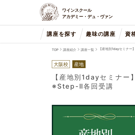
ワインスクール
アカデミー・デュ・ヴァン
講座を探す
趣味の講座
資
【産地別1dayセミナー
TOP
講座紹介
講座一覧
大阪校
産地
【産地別1dayセミナ
※Step-Ⅱ各回受講