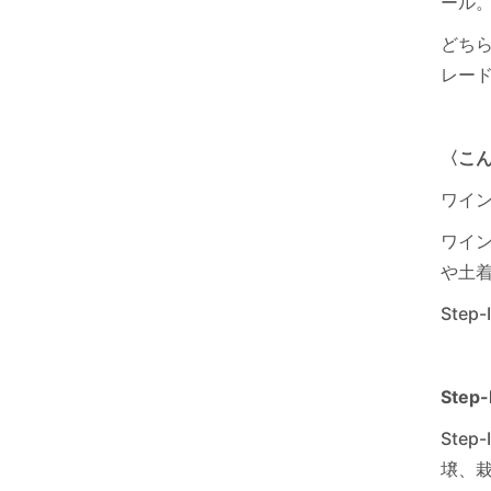
ール
どち
レー
〈こ
ワイ
ワイン
や土
Ste
Ste
Ste
壌、