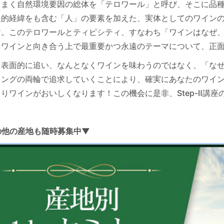
りまく自然環境要因の総体を「テロワール」と呼び、そこに品
史的経緯をも含む「人」の要素を加えた、実体としてのワイン
す。このテロワールとティピシティ、すなわち「ワインはなぜ
うワインと向き合う上で最重要かつ永遠のテーマについて、正
を表面的に追い、なんとなくワインを味わうのではなく、「な
ィングの両輪で追求していくことにより、確実にあなたのワイ
りワインがおいしくなります！この機会に是非、Step-Ⅱ講
の他の産地も随時募集中▼