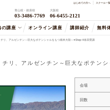
はじめての方へ
スクール一
青山校・銀座校
大阪校
03-3486-7769
06-6455-2121
格の講座
オンライン講座
講師紹介
無料
】チリ、アルゼンチン～巨大なポテンシャルをもつ南米大陸～※Step-Ⅱ各回受講
ー】チリ、アルゼンチン～巨大なポテン
会場
回数