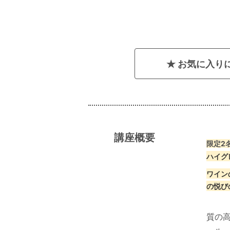
お気に入り
講座概要
限定2
ハイグ
ワイン
の悦び
質の