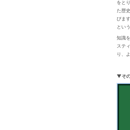
をと
た歴
びま
とい
知識
ステ
り、よ
▼そ