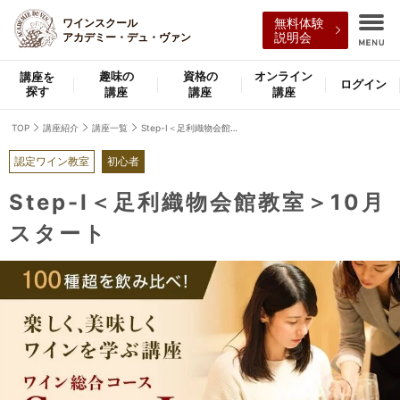
ワインスクール
無料体験
アカデミー・デュ・ヴァン
説明会
趣味の
資格の
オンライン
講座を
ログイン
探す
講座
講座
講座
TOP
講座紹介
講座一覧
Step-Ⅰ＜足利織物会館教室＞10月スタート
認定ワイン教室
初心者
Step-Ⅰ＜足利織物会館教室＞10月
スタート