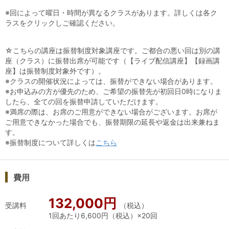
くことができます。
※回によって曜日・時間が異なるクラスがあります。詳しくは各ク
▶Step-Iのテキストサンプル
ラスをクリックしご確認ください。
◎座学のオンライン動画視聴（通常価格：44,000円）も無料
☆こちらの講座は振替制度対象講座です。ご都合の悪い回は別の講
で視聴できます！
（
2025/9/30迄
）
座（クラス）に振替出席が可能です（【ライブ配信講座】【録画講
座】は振替制度対象外です）。
※クラスの開催状況によっては、振替ができない場合があります。
※お申込みの方が優先のため、ご希望の振替先が初回日0時になりま
したら、全ての回を振替申請していただけます。
※満席の際は、お席のご用意ができない場合がございます。お席が
ご用意できなかった場合でも、振替期限の延長や返金は出来兼ねま
す。
※振替制度について詳しくは
こちら
検索用キーワード: ワイン総合コース_Step-Ⅰ 足利織物会館教室
費用
132,000円
受講料
（税込）
1回あたり6,600円（税込）×20回