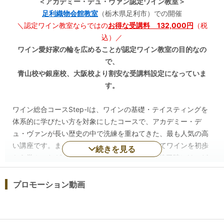
＜アカデミー・デュ・ヴァン認定ワイン教室＞
足利織物会館教室
（栃木県足利市）での開催
＼認定ワイン教室ならではの
お得な受講料 132,000円
（税
込）／
ワイン愛好家の輪を広めることが認定ワイン教室の目的なの
で、
青山校や銀座校、大阪校より割安な受講料設定になっていま
す。
ワイン総合コースStep-Ⅰは、ワインの基礎・テイスティングを
体系的に学びたい方を対象にしたコースで、アカデミー・デ
ュ・ヴァンが長い歴史の中で洗練を重ねてきた、最も人気の高
い講座です。まったくの初心者の方でも安心してワインを初歩
続きを見る
から学ぶことができ、1回2時間×20レッスンの修了時には、ど
なたでも立派なワイン通になれます。本格的なテイスティン
グ・テクニックと深い知識の習得を通じ、ワインの悦びが一気
プロモーション動画
に大きく広がる講座です。
◆成長が実感できるワイン・テイスティング