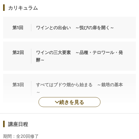
Step-Ⅰの最大の特徴は、独自のメソッド「比較試飲法」に基づ
カリキュラム
く本格的なワイン・テイスティングです。経験豊かな講師の指
導のもと、ワインの特徴を言葉にする術を段階的に学び、講座
修了時にはブラインド・テイスティング（銘柄名などを伏せた
第1回
ワインとの出会い ～悦びの扉を開く～
状態での利き酒）で、主要なブドウ品種の推定ができるように
なります。こうした技術は、我流・独習では身につかないも
の。経験豊かな講師の適切なコーチングを通じて、半年間のう
第2回
ワインの三大要素 ～品種・テロワール・発
ちに皆様は成長を実感し、テイスティングの虜になっていきま
酵～
す。しかも、厳選された美味しく高品質なワイン（合計約110
種類）を、世界一のワイングラス・メーカーであるリーデル社
のグラスで楽しんでいただけますから、悦びながら技術を磨い
第3回
すべてはブドウ畑から始まる ～栽培の基本
ていくことができるのです。
～
◆オリジナル・テキスト、コミュニティ
続きを見る
最も学習効果が上がるように入念に設計されたフルカラーのオ
リジナル・テキストには、市販の書籍やインターネット上の情
報では手に入らない情報が満載です。共通の趣味をもつクラス
講座日程
メイトとの交流も、Step-Ⅰの大きな魅力のひとつ。レッスン後
期間：全20回修了
のクラス会で、生涯続く友情で結ばれた仲間を見つけていただ