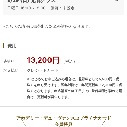
9/29 (日) 開講クラス
日曜日 16:00～18:00 講師：未設定
▼日程から講座をお探しの方はこちらをご確認ください
2024年度 J.S.A.ソムリエ/ワインエキスパート二次対策講座一
覧【カレンダー】【講座一覧】
※こちらの講座は振替制度対象外講座となります。
2024 JSAソムリエ/ワインエキスパート二次試験対策講座スケ
ジュール_大阪校
2024 ソムリエ/ワインエキスパート二次試験対策講座一覧_大
費用
阪校
13,200円
受講料
（税込）
お支払い
クレジットカード
▼その他の講座は下記よりお申込みいただけます
二次対策のスタートは、まずこちら！集中トレーニング×4回の
※ はじめてお申し込みの場合は、登録料として5,500円（税
連続講座
込）を申し受けます。翌年以降は、年間更新料：2,200円（税
込）となります。申込講座の終了日までに登録期限が切れる場
二次試験対策 合格力UP！【テイスティングコンプリートプラ
合は、更新料が発生します。
ン(全4回)】
特定の苦手克服やコンプリートプラン受講が難しい方は、単発
アカデミー・デュ・ヴァンJCBプラチナカード
講座がおススメ
会員特典
「基本と得点テクニック」単発講座