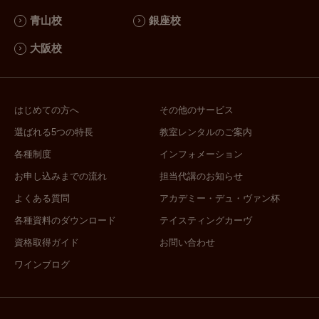
青山校
銀座校
「論述対策」単発講座
J.S.A.ソムリエ二次試験≪論述試験対策講座≫【個別添削プラ
大阪校
ン】
J.S.A.ソムリエ二次試験≪論述試験対策講座≫
はじめての方へ
その他のサービス
＜アカデミーデュヴァンのJ.S.A.ソムリエ/ワインエキスパート
選ばれる5つの特長
教室レンタルのご案内
二次対策講座 全体概要＞
各種制度
インフォメーション
J.S.A.ソムリエ/ワインエキスパート資格の二次試験に臨まれる
お申し込みまでの流れ
担当代講のお知らせ
方を対象とした講座です。
本講座では、二次試験で課せられるブラインド･テイスティン
よくある質問
アカデミー・デュ・ヴァン杯
グにおける過去の出題パターンを徹底分析し、本番形式でのト
各種資料のダウンロード
テイスティングカーヴ
レーニングを様々な切り口から行います。一発勝負のテイステ
資格取得ガイド
お問い合わせ
ィング試験は、一次試験と比べても緊張の度合いが高くなるた
め、事前の「場慣れ」は必須です。アカデミー・デュ・ヴァン
ワインブログ
が誇る二次試験対策講座で、「備えあれば憂いなし」の安心を
手にしてください。