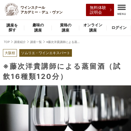
ワインスクール
無料体験
アカデミー・デュ・ヴァン
説明会
趣味の
資格の
オンライン
講座を
ログイン
探す
講座
講座
講座
TOP
講座紹介
講座一覧
※藤次洋貴講師による蒸留酒（試飲16種類120分）
大阪校
ソムリエ・ワインエキスパート
※藤次洋貴講師による蒸留酒（試
飲16種類120分）