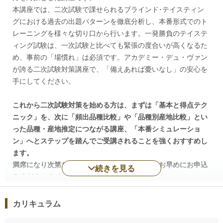
本講座では、二次試験で課せられるブラインド･テイスティン
グにおける過去の出題パターンを徹底分析し、本番形式でのト
レーニングを様々な切り口から行います。一発勝負のテイステ
ィング試験は、一次試験と比べても緊張の度合いが高くなるた
め、事前の「場慣れ」は必須です。アカデミー・デュ・ヴァン
が誇る二次試験対策講座で、「備えあれば憂いなし」の安心を
手にしてください。
これから二次試験対策を始める方は、まずは「基本と得点テク
ニック」を、次に「頻出品種比較」や「品種別産地比較」とい
った品種・産地推定につながる講座、「本番シミュレーショ
ン」へとステップを踏んでご受講されることを強くおすすめし
ます。
満席になり次第お申込みを締め切りますので、お早めにお申込
続きを見る
みくださいませ。
その他、配点が高いスティルワイン以外のお酒を身に付ける講
カリキュラム
座「
※藤次洋貴講師による蒸留酒 （試飲16種類120分）
」「
※