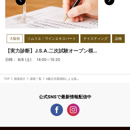
（Ri+α）
カベルネ・ソーヴィニヨン産地比較＆カベルネ・ソーヴィニヨ
ンと間違いやすいワイン（CS+α）
シラー産地比較＆シラーと間違いやすいワイン（Sy+α）
ピノ・ノワール産地比較＆ピノ・ノワールと間違いやすいワイ
ン（PN+α）
大阪校
ソムリエ・ワインエキスパート
テイスティング
品種
「本番シミュレーション」単発講座
【実力診断】J.S.A.二次試験オープン模試 ＜大阪校＞
本番シミュレーション①
日時： 8/8 (土) 14:00～15:20
本番シミュレーション②
本番シミュレーション③
本番シミュレーション④
TOP
講座紹介
講座一覧
※藤次洋貴講師による蒸留酒（試飲16種類120分）
本番シミュレーション⑤
本番シミュレーション⑥
公式SNSで最新情報配信中
「テイスティング用語解説」「蒸留酒＆リキュール」単発講座
※藤次洋貴講師によるテイスティング用語＆徹底解説（150分）
※藤次洋貴講師による蒸留酒（試飲16種類120分）
※藤次洋貴講師によるリキュール（試飲16種類120分）