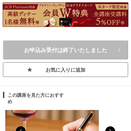
二次対策の基本と得点テクニック：白ワイン編（二次テク白）
二次対策の基本と得点テクニック：赤ワイン編（二次テク赤）
「最頻出6品種」単発講座
最頻出6品種 フランス編（仏6種）
最頻出6品種 新世界編（新6種）
最頻出6品種 新旧世界シャッフル編（混合6種）①
お申込み受付は終了いたしました
最頻出6品種 新旧世界シャッフル編（混合6種）②
「日本ワインを見極める」単発講座
お気に入りに追加
日本ワイン （日本）
「品種別産地比較&まちがいやすい品種」単発講座
この講座を見た方におすす
シャルドネ産地比較＆シャルドネと間違いやすいワイン
め
（Ch+α）
ソーヴィニヨン・ブラン産地比較＆ソーヴィニョン・ブランと
間違いやすいワイン（SB+α）
リースリング産地比較＆リースリングと間違いやすいワイン