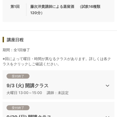
藤次洋貴講師によるリキュール （試飲16種類120分）
」、ソ
第1回
藤次洋貴講師による蒸留酒 （試飲16種類
ムリエで受験される方は「J.S.A.ソムリエ 論述対策講座」の受
120分）
講もおすすめです。
ソムリエ/ワインエキスパート二次試験ではワイン以外のお酒も
出題されます。日頃意図して試飲することが少ない為、苦手意
識つよい受講生も多いはず。こちらの講座では、「蒸留酒」お
講座日程
よび「リキュール」、「酒精強化」について、代表銘柄の特徴
期間：全1回修了
と特定方法を学びます。全般的にアルコール度数が高い酒類に
なります。「蒸留酒」および「リキュール」、「酒精強化」に
※回によって曜日・時間が異なるクラスがあります。詳しくは各ク
特化したテイスティング方法も伝授いたします。
ラスをクリックしご確認ください。
最低催行人数 ： 5名
受付終了
催行決定日 ： 開講日の5日前
9/3 (火) 開講クラス
同一テーマの供出ワインその他のお酒は全日程で同じとなりま
火曜日 13:00～15:00 講師：未設定
す。
※テイスティング量は、スティルワイン以外30mlとなります。
※講座の録音・撮影行為、テイスティングアイテムの持ち帰り
受付終了
は禁止させていただきます。