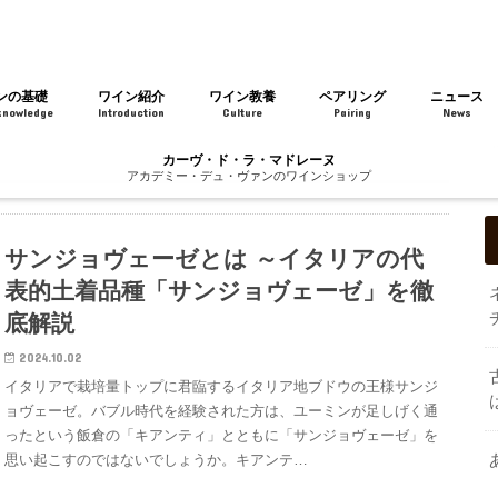
ンの基礎
ワイン紹介
ワイン教養
ペアリング
ニュース
knowledge
Introduction
Culture
Pairing
News
カーヴ・ド・ラ・マドレーヌ
アカデミー・デュ・ヴァンのワインショップ
サンジョヴェーゼとは ～イタリアの代
表的土着品種「サンジョヴェーゼ」を徹
底解説
2024.10.02
イタリアで栽培量トップに君臨するイタリア地ブドウの王様サンジ
ョヴェーゼ。バブル時代を経験された方は、ユーミンが足しげく通
ったという飯倉の「キアンティ」とともに「サンジョヴェーゼ」を
思い起こすのではないでしょうか。キアンテ…