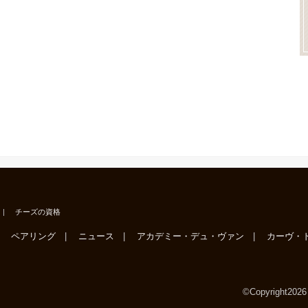
チーズの資格
ペアリング
ニュース
アカデミー・デュ・ヴァン
カーヴ・
©Copyright202