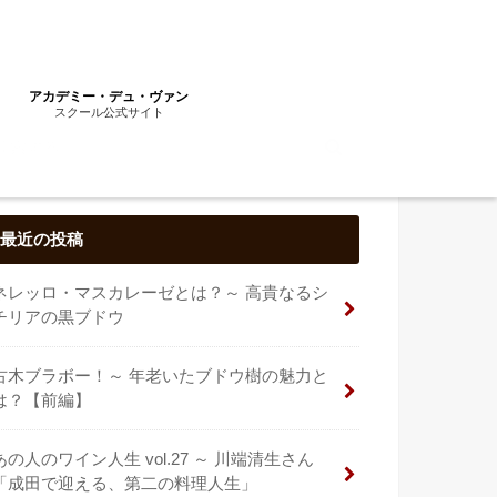
アカデミー・デュ・ヴァン
スクール公式サイト
最近の投稿
ネレッロ・マスカレーゼとは？～ 高貴なるシ
チリアの黒ブドウ
古木ブラボー！～ 年老いたブドウ樹の魅力と
は？【前編】
あの人のワイン人生 vol.27 ～ 川端清生さん
「成田で迎える、第二の料理人生」