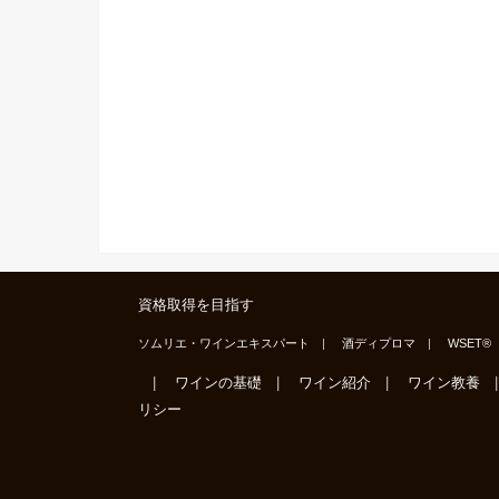
資格取得を目指す
ソムリエ・ワインエキスパート
酒ディプロマ
WSET®
ワインの基礎
ワイン紹介
ワイン教養
リシー