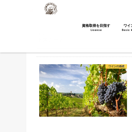
HOME
タグ : トスカーナ
資格取得を目指す
ワイ
License
Basic 
トスカーナ
ソムリエ・ワインエキスパート
酒ディプロマ
WSET®
WSG
チーズの資格
ワインの基礎