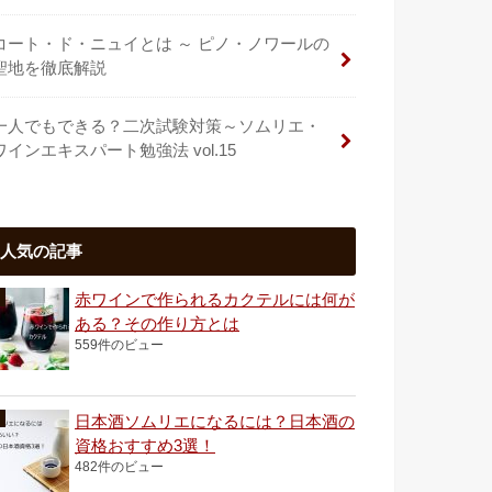
コート・ド・ニュイとは ～ ピノ・ノワールの
聖地を徹底解説
一人でもできる？二次試験対策～ソムリエ・
ワインエキスパート勉強法 vol.15
人気の記事
赤ワインで作られるカクテルには何が
ある？その作り方とは
559件のビュー
日本酒ソムリエになるには？日本酒の
資格おすすめ3選！
482件のビュー