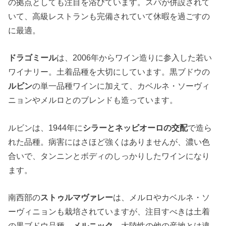
の拠点としても注目を浴びています。スパが併設されて
いて、高級レストランも完備されていて休暇を過ごすの
に最適。
ドラゴミール
は、2006年からワイン造りに参入した若い
ワイナリー。土着品種を大切にしています。黒ブドウの
ルビン
の単一品種ワインに加えて、カベルネ・ソーヴィ
ニョンやメルロとのブレンドも造っています。
ルビンは、1944年に
シラーとネッビオーロの交配
で造ら
れた品種。病害にはさほど強くはありませんが、濃い色
合いで、タンニンとボディのしっかりしたワインになり
ます。
南西部の
ストゥルマヴァレー
は、メルロやカベルネ・ソ
ーヴィニョンも栽培されていますが、注目すべきは土着
の黒ブドウ品種、
メルニック
。大陸性の他の産地とは違