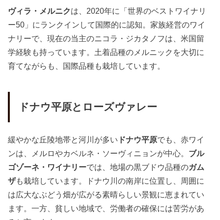
ヴィラ・メルニク
は、2020年に「世界のベストワイナリ
ー50」にランクインして国際的に認知。家族経営のワイ
ナリーで、現在の当主のニコラ・ジカタノフは、米国留
学経験も持っています。土着品種のメルニックを大切に
育てながらも、国際品種も栽培しています。
ドナウ平原とローズヴァレー
緩やかな丘陵地帯と河川が多い
ドナウ平原
でも、赤ワイ
ンは、メルロやカベルネ・ソーヴィニョンが中心。
ブル
ゴゾーネ・ワイナリー
では、地場の黒ブドウ品種の
ガム
ザ
も栽培しています。ドナウ川の南岸に位置し、周囲に
は広大なぶどう畑が広がる素晴らしい景観に恵まれてい
ます。一方、貧しい地域で、労働者の確保には苦労があ