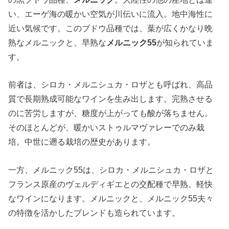
い、エーゲ海の暖かい空気が川伝いに流入。地中海性に
近い気候です。このブドウ品種では、葉が広くかなり晩
熟なメルニックと、早熟な
メルニック55
が知られていま
す。
前者は、シロカ・メルニシュカ・ロザとも呼ばれ、高品
質で長期熟成可能なワインを生み出します。完熟させる
のに苦労しますが、糖度が上がっても酸が落ちません。
そのほとんどが、暖かいストゥルマヴァレーでのみ栽
培。中世に遡る栽培の歴史があります。
一方、メルニック55は、シロカ・メルニシュカ・ロザと
フランス原産のヴェルディギエとの交配種で早熟。軽快
なワインになります。メルニックと、メルニック55夫々
の特徴を活かしたブレンドも造られています。