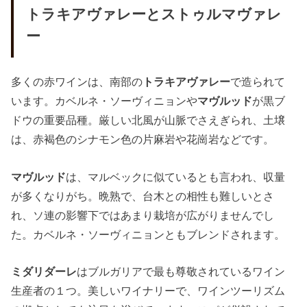
トラキアヴァレーとストゥルマヴァレ
ー
多くの赤ワインは、南部の
トラキアヴァレー
で造られて
います。カベルネ・ソーヴィニョンや
マヴルッド
が黒ブ
ドウの重要品種。厳しい北風が山脈でさえぎられ、土壌
は、赤褐色のシナモン色の片麻岩や花崗岩などです。
マヴルッド
は、マルベックに似ているとも言われ、収量
が多くなりがち。晩熟で、台木との相性も難しいとさ
れ、ソ連の影響下ではあまり栽培が広がりませんでし
た。カベルネ・ソーヴィニョンともブレンドされます。
ミダリダーレ
はブルガリアで最も尊敬されているワイン
生産者の１つ。美しいワイナリーで、ワインツーリズム