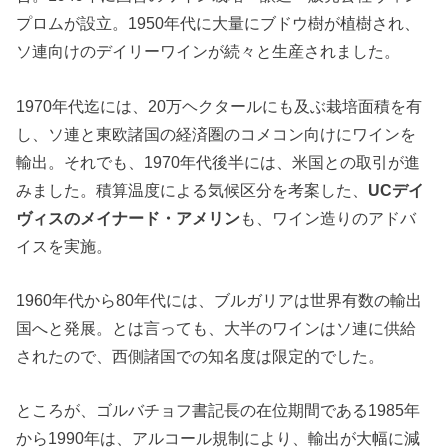
プロムが設立。1950年代に大量にブドウ樹が植樹され、
ソ連向けのデイリーワインが続々と生産されました。
1970年代迄には、20万ヘクタールにも及ぶ栽培面積を有
し、ソ連と東欧諸国の経済圏のコメコン向けにワインを
輸出。それでも、1970年代後半には、米国との取引が進
みました。積算温度による気候区分を考案した、
UCデイ
ヴィスのメイナード・アメリン
も、ワイン造りのアドバ
イスを実施。
1960年代から80年代には、ブルガリアは世界有数の輸出
国へと発展。とは言っても、大半のワインはソ連に供給
されたので、西側諸国での知名度は限定的でした。
ところが、ゴルバチョフ書記長の在位期間である1985年
から1990年は、アルコール規制により、輸出が大幅に減