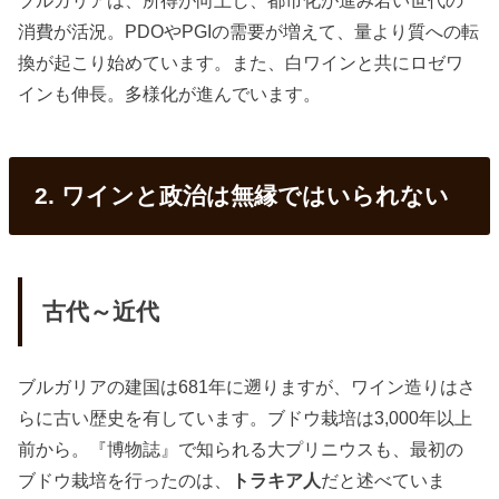
ブルガリアは、所得が向上し、都市化が進み若い世代の
消費が活況。PDOやPGIの需要が増えて、量より質への転
換が起こり始めています。また、白ワインと共にロゼワ
インも伸長。多様化が進んでいます。
2. ワインと政治は無縁ではいられない
古代～近代
ブルガリアの建国は681年に遡りますが、ワイン造りはさ
らに古い歴史を有しています。ブドウ栽培は3,000年以上
前から。『博物誌』で知られる大プリニウスも、最初の
ブドウ栽培を行ったのは、
トラキア人
だと述べていま