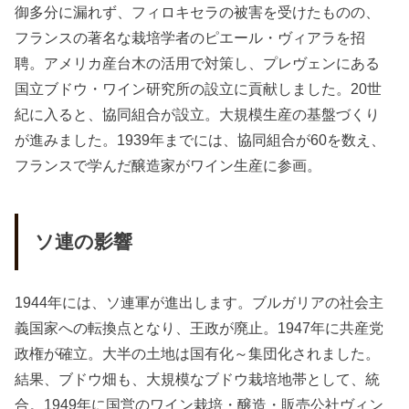
御多分に漏れず、フィロキセラの被害を受けたものの、
フランスの著名な栽培学者のピエール・ヴィアラを招
聘。アメリカ産台木の活用で対策し、プレヴェンにある
国立ブドウ・ワイン研究所の設立に貢献しました。20世
紀に入ると、協同組合が設立。大規模生産の基盤づくり
が進みました。1939年までには、協同組合が60を数え、
フランスで学んだ醸造家がワイン生産に参画。
ソ連の影響
1944年には、ソ連軍が進出します。ブルガリアの社会主
義国家への転換点となり、王政が廃止。1947年に共産党
政権が確立。大半の土地は国有化～集団化されました。
結果、ブドウ畑も、大規模なブドウ栽培地帯として、統
合。1949年に国営のワイン栽培・醸造・販売公社ヴィン