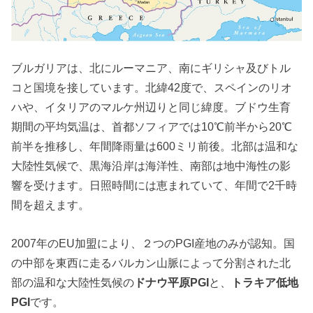
ブルガリアは、北にルーマニア、南にギリシャ及びトル
コと国境を接しています。北緯42度で、スペインのリオ
ハや、イタリアのマルケ州辺りと同じ緯度。ブドウ生育
期間の平均気温は、首都ソフィアでは10℃前半から20℃
前半を推移し、年間降雨量は600ミリ前後。北部は温和な
大陸性気候で、黒海沿岸は海洋性、南部は地中海性の影
響を受けます。日照時間には恵まれていて、年間で2千時
間を超えます。
2007年のEU加盟により、２つのPGI産地のみが認知。国
の中部を東西に走るバルカン山脈によって分割された北
部の温和な大陸性気候の
ドナウ平原PGI
と、
トラキア低地
PGI
です。