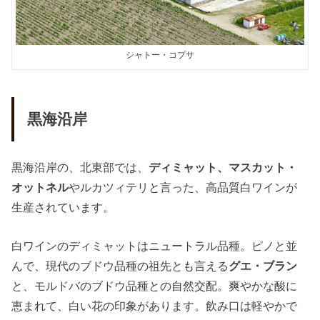
シャトー・コプサ
黒海沿岸
黒海沿岸の、北東部では、
ディミャット、マスカット・
オットネル
やルカツィテリと言った、高品質白ワインが
生産されています。
白ワインのディミャットはニュートラル品種。ピノと並
んで、現代のブドウ品種の祖先とも言える
グエ・ブラン
と、モルドバのブドウ品種との自然交配。爽やかな酸に
恵まれて、白い花の印象があります。飲み口は軽やかで