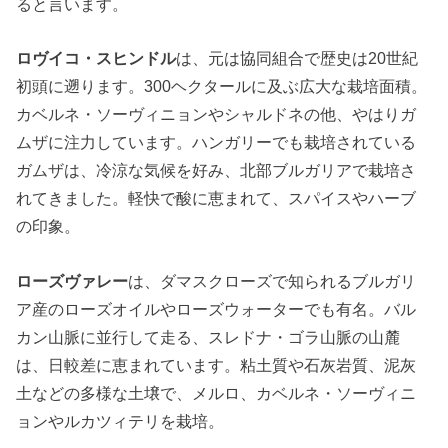
ると言います。
ロヴイコ・スヒンドル
は、元は協同組合で歴史は20世紀
初頭に遡ります。300ヘクタールに及ぶ広大な栽培面積。
カベルネ・ソーヴィニョンやシャルドネの他、やはりガ
ムザに注力しています。ハンガリーでも栽培されている
ガムザは、冷涼な気候を好み、北部ブルガリアで栽培さ
れてきました。軽快で酸に恵まれて、スパイスやハーブ
の印象。
ローズヴァレー
は、ダマスクローズで知られるブルガリ
ア産のローズオイルやローズウォーターでも有名。バル
カン山脈に並行して走る、スレドナ・ゴラ山脈の山麓
は、日較差に恵まれています。粘土質や石灰岩質、泥灰
土などの多様な土壌で、メルロ、カベルネ・ソーヴィニ
ョンやルカツィテリを栽培。