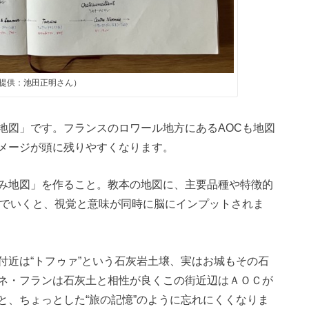
提供：池田正明さん）
地図」です。フランスのロワール地方にあるAOCも地図
メージが頭に残りやすくなります。
み地図」を作ること。教本の地図に、主要品種や特徴的
んでいくと、視覚と意味が同時に脳にインプットされま
付近は“トフゥァ”という石灰岩土壌、実はお城もその石
ネ・フランは石灰土と相性が良くこの街近辺はＡＯＣが
と、ちょっとした“旅の記憶”のように忘れにくくなりま