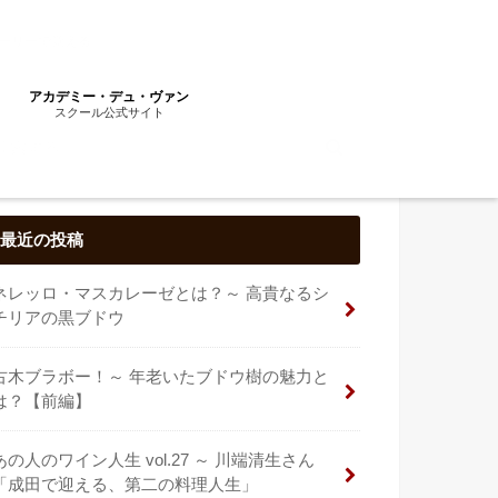
トーリーで覚える
アカデミー・デュ・ヴァン
スクール公式サイト
最近の投稿
ネレッロ・マスカレーゼとは？～ 高貴なるシ
チリアの黒ブドウ
古木ブラボー！～ 年老いたブドウ樹の魅力と
は？【前編】
あの人のワイン人生 vol.27 ～ 川端清生さん
「成田で迎える、第二の料理人生」