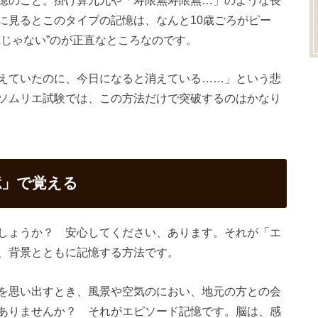
憶のこと。掛け算九九や「寿限無寿限無…」のような長
に見るとこのタイプの記憶は、なんと10歳ごろがピー
単じゃない”のが正直なところなのです。
えていたのに、今日になると消えている……」という悲
ソムリエ試験では、この方法だけで突破するのはかなり
憶」で覚える
しょうか？ 安心してください、あります。それが「エ
、背景とともに記憶する方法です。
を思い出すとき、風景や空気のにおい、地元の方との会
ありませんか？ それがエピソード記憶です。脳は、感