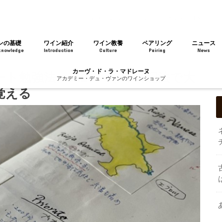
ソムリエ・ワインエキスパート勉強法 vol.2 ～ その暗記法で大丈夫!? 地図とス
ンの基礎
ワイン紹介
ワイン教養
ペアリング
ニュース
knowledge
Introduction
Culture
Pairing
News
カーヴ・ド・ラ・マドレーヌ
勉強法 vol.2 ～ その暗記法で大
アカデミー・デュ・ヴァンのワインショップ
覚える