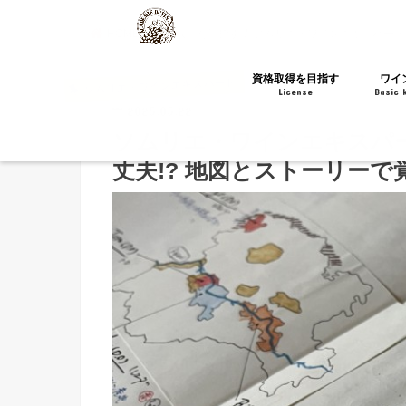
HOME
資格取得を目指す
ソムリエ・ワインエキスパート
資格取得を目指す
ワイ
ソムリエ・ワインエキスパート
License
Basic 
2025.05.22
ソムリエ・ワインエキスパート
酒ディプロマ
WSET®
WSG
チーズの資格
ソムリエ・ワインエキスパート
丈夫!? 地図とストーリーで