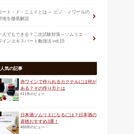
コート・ド・ニュイとは ～ ピノ・ノワールの
聖地を徹底解説
一人でもできる？二次試験対策～ソムリエ・
ワインエキスパート勉強法 vol.15
人気の記事
赤ワインで作られるカクテルには何が
ある？その作り方とは
511件のビュー
日本酒ソムリエになるには？日本酒の
資格おすすめ3選！
460件のビュー