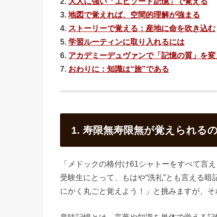
2.
大人に強い「エピソード記憶」で覚える
3.
地図で覚えれば、空間的理解が強まる
4.
ストーリーで覚える：産地に命を吹き込む
5.
学習ルーティンに取り入れるには
6.
アカデミーデュヴァンで「記憶の質」を変
7.
おわりに：知識は“旅”である
1. 寿限無寿限無が覚えられる
「メドックの格付け61シャトーをすべて言え
受験生にとって、もはや“洗礼”とも言える
にかく丸ごと覚えよう！」と挑みますが、そ