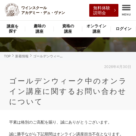
ワインスクール
無料体験
アカデミー・デュ・ヴァン
説明会
インフォメーション
趣味の
資格の
オンライン
講座を
ログイン
探す
講座
講座
講座
TOP
新着情報
ゴールデンウィーク中のオンライン講...
2026年4月30日
ゴールデンウィーク中のオンラ
イン講座に関するお問い合わせ
について
平素は格別のご高配を賜り、誠にありがとうございます。
誠に勝手ながら下記期間はオンライン講座担当不在となります。