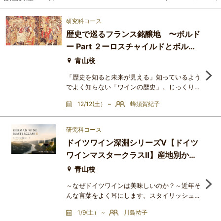
研究科コース
歴史で巡るフランス銘醸地 〜ボルド
ー Part ２ーロスチャイルドとボルド
ーー
青山校
「歴史を知ると未来が見える」知っているよう
でよく知らない「ワインの歴史」。じっくりと
紐解いてみると、見えてくるものはたくさんあ
12/12(土） ~
蜂須賀紀子
ります。グラスの中の「今」を切り取るだけで
はなく、そのワインが辿ってきたストーリーを
知ることで、美味しさは何倍にも膨らむもので
研究科コース
す。このシリーズでは、フランス代表する３つ
ドイツワイン深淵シリーズⅤ【ドイツ
の銘醸地、ボルドー、ブルゴーニュ、シャンパ
ワインマスタークラスⅡ】産地別から
ーニュに焦点を当て、各産地がどのようにして
銘醸地となり得たのか、
詠み解くドイツワイン
青山校
～なぜドイツワインは美味しいのか？～近年そ
んな言葉をよく耳にします。スタイリッシュで
繊細でエレガントなドイツワインは、近年の健
1/9(土） ~
川島祐子
康志向や低アルコール志向の高まりとともに、