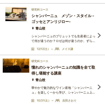
で、力強く奥行きがあり、ピノ・ノワールの存
在感を感じさせるボランジェ。同じシャンパー
研究科コース
ニュでありながら、味わいの方向性や香り、余
シャンパーニュ メゾン・スタイル -
韻にははっきりとした個性があります。グラス
ゴッセとアンリジロー-
を並べて味わうことで、それぞれのメゾンが大
切にしてきた哲学やスタイ
青山校
シャンパーニュのブリュットでも生産者によっ
て何が違うのか？ロゼは何が違うのか、ずらっ
と並んだ中ではちょっと分からなくなってしま
12/12(土） ~
メイス謙
いませんか？あのメゾンにブラン・ド・ブラン
はあったっけな？創設者の名前がついているの
は何か他と違うのかな？そのような疑問にシャ
研究科コース
ンパーニュの各メゾンのスタイルの観点から体
憧れのシャンパーニュの知識を全て取
系的に整理して俯瞰的に捉えていくシリーズ講
得し堪能する講座
座です。メゾンの強みの品種、導入している方
針やテクニック（樽有無
青山校
華やかで魅力的なワイン産地「シャンパーニ
ュ」を楽しく一から学び、シャンパーニュ上級
者を目指しましょう!!というのが、この講座の
10/31(土） ~
吉田さおり
趣旨です。そして、目からウロコの「シャンパ