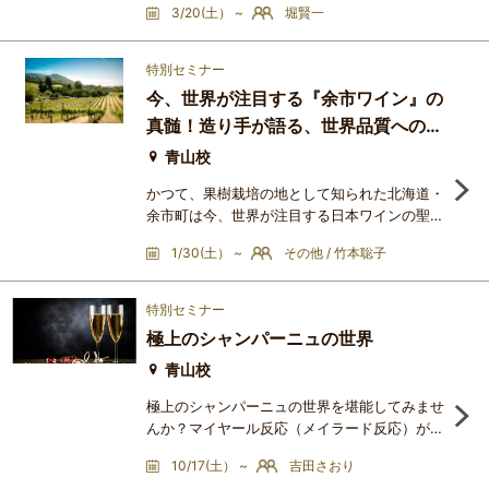
3/20(土） ~
堀賢一
ンX をブラインドで試飲し、ブドウ品種とブド
ウ畑、生産年と生産者に由来する個性について
検討します。【ワインリスト】Château
特別セミナー
Margaux 1995 BordeauxChâteau Montrose
今、世界が注目する『余市ワイン』の
1995 BordeauxOrnellaia 1995 ItalyCaymus
真髄！造り手が語る、世界品質への挑
Special Selection Cabernet Sauvignon 1995
CaliforniaColdstream Hills Cabernet S
戦
青山校
かつて、果樹栽培の地として知られた北海道・
余市町は今、世界が注目する日本ワインの聖地
へと変貌を遂げています。デンマークの世界的
1/30(土） ~
その他 / 竹本聡子
レストラン「noma」のワインリストに掲載さ
れ、フランスの名門ドメーヌがブドウを求める
ほど、余市が生み出すワインの品質は国際的に
特別セミナー
高く評価されています。本講座では、余市のテ
極上のシャンパーニュの世界
ロワールをひもとくと共に、現地で活躍するゲ
スト講師のお二人をお迎えします。松村宗雄氏
青山校
（Misono Vineyard）東京
極上のシャンパーニュの世界を堪能してみませ
んか？マイヤール反応（メイラード反応）が起
きた最高のシャンパーニュの世界へ皆様を誘い
10/17(土） ~
吉田さおり
ます!!供出するアイテムは下記をご覧くださ