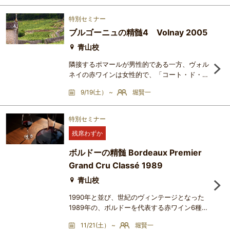
ドウ畑に由来する個性について検討します。
【ワインリスト】Jacques Selosse Grand
特別セミナー
Cru Millésime 2002 (Dégorgée en 23
ブルゴーニュの精髄4 Volnay 2005
février 2012) （世界最安値49万円）Egly-
Ouriet Brut Grand Cru Millésime 2002 （世
青山校
界最安値10万円）Henri Giraud Argonne
隣接するポマールが男性的である一方、ヴォル
2002 （
ネイの赤ワインは女性的で、「コート・ド・ボ
ーヌにおけるシャンボール・ミュジニー」とい
9/19(土） ~
堀賢一
われています。この講座では、世紀のヴィンテ
ージとなった2005年の、ヴォルネイ村を代表
するワイン6種およびワインXをブラインドで
特別セミナー
テイスティングし、同村の自然環境要因につい
残席わずか
て検討します。【ワインリスト】Volnay Clos
du Château des Ducs 2005 Domaine Michel
ボルドーの精髄 Bordeaux Premier
Lafarge （世界最安値7.3万円
Grand Cru Classé 1989
青山校
1990年と並び、世紀のヴィンテージとなった
1989年の、ボルドーを代表する赤ワイン6種お
よびワインX をブラインドで試飲し、生産年と
11/21(土） ~
堀賢一
生産者、ブドウ畑の個性について検討します。