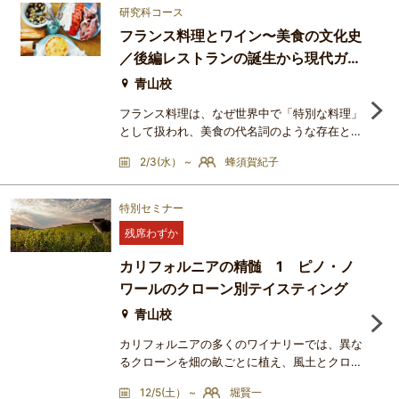
ど・・・。という方、ぜひこの「超（マジ）美
研究科コース
味しいワインで真剣（マジ）テイスティングレ
フランス料理とワイン〜美食の文化史
ッスン!!」講座、略して「マジマジ講座」へお
／後編レストランの誕生から現代ガス
越しください!!美味しいワインには超うるさい
吉田さおりが厳選に厳選を重
トロノミーへ
青山校
フランス料理は、なぜ世界中で「特別な料理」
として扱われ、美食の代名詞のような存在とな
ったのでしょうか。中世の宮廷料理、絶対王政
2/3(水） ~
蜂須賀紀子
期のヴェルサイユ、革命後に花開いたレストラ
ン文化、料理人による技術と体系の継承、そし
て食を語り、評価し、楽しむ文化。政治、社
特別セミナー
会、芸術、思想が複雑に重なり合いながら、フ
残席わずか
ランス料理は「料理」を超えた独自の美食文化
を築いてきました。本講座では、古代から現代
カリフォルニアの精髄 1 ピノ・ノ
までの食文化の流れをたど
ワールのクローン別テイスティング
青山校
カリフォルニアの多くのワイナリーでは、異な
るクローンを畑の畝ごとに植え、風土とクロー
ンの適合性を検証しています。この講座では、
12/5(土） ~
堀賢一
ソノマ・コーストのケラー・エステートが