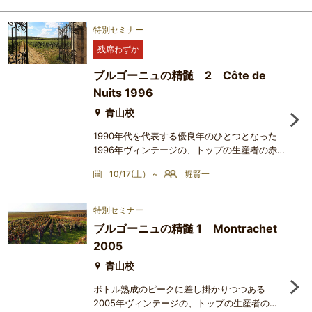
【ワインリスト】Château Lafite Rothschild
1989Château Margaux 1989Château Latour
特別セミナー
1989Château Haut Brion 1989 (RP100) （世
残席わずか
界最安値28万円）Château Mouton
Rothschild 1989Château La Mission Haut
ブルゴーニュの精髄 2 Côte de
Brion 1989 (RP100) （世界最安値15万円）
Nuits 1996
Wine
青山校
1990年代を代表する優良年のひとつとなった
1996年ヴィンテージの、トップの生産者の赤
ワイン6種とワインX をブラインドで試飲し、
10/17(土） ~
堀賢一
生産年と生産者、ブドウ畑の個性について検討
します。【ワインリスト】Gevrey-
Chambertin Clos St Jacques 1996 Domaine
特別セミナー
Louis JadotClos de la Roche Cuvée Cyrot-
ブルゴーニュの精髄 1 Montrachet
Chaudron 1996 Hospices de Beaune /
2005
RouxBonnes-Mares 1996 Georges Roumier
（世界最安値34万円）Clos de Vougeot 1996
青山校
Méo-Camuzet
ボトル熟成のピークに差し掛かりつつある
2005年ヴィンテージの、トップの生産者のモ