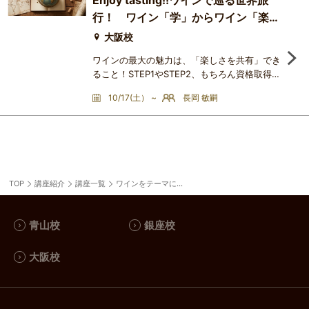
Enjoy tasting!!ワインで巡る世界旅
るシリーズ、今回のテーマは、「変革の20世
行！ ワイン「学」からワイン「楽」
紀」。2つの大戦が各ワイン産地に与えた影響
や、ミシュランの誕生、AOC
へ！
大阪校
ワインの最大の魅力は、「楽しさを共有」でき
ること！STEP1やSTEP2、もちろん資格取得の
学びであっても、その知識を「共有」できなけ
10/17(土） ~
長岡 敏嗣
れば、その魅力は堪能しきれていないはず！
「Enjoy tasting!!」のコンセプトのもと、世界
各国のワイン産地の魅力を楽しみながら、その
魅力を講師はもちろん、受講生のみなさんと
「共有」しながら学ぶ２時間のレッスンです！
＜講座をお勧めする人＞・ワインを今から学び
TOP
講座紹介
講座一覧
たいと考えている方・ワイン
ワインをテーマにした特別講座講座一覧
青山校
銀座校
大阪校