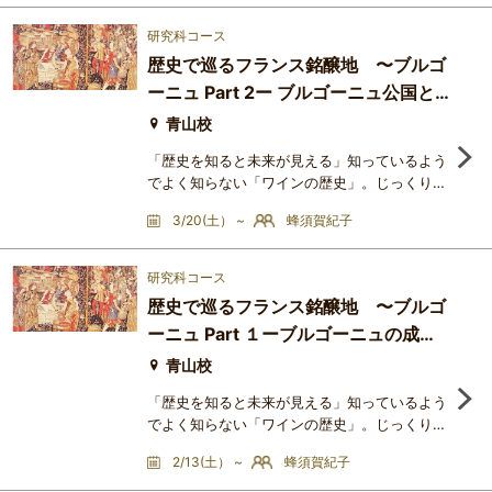
ーニュのテイスティングメゾッド」もしっかり
身に付くのがこの講座です!!各回のアイテム
研究科コース
は、秀逸な大手メゾンの洗練されたシャンパー
歴史で巡るフランス銘醸地 〜ブルゴ
ニュや、話題の小規模ドメーヌの卓越したシャ
ーニュ Part 2ー ブルゴーニュ公国と
ンパーニュなど、吉田さおりの拘りにぜひご期
待ください!!＜講座をお勧め
ワイン ー
青山校
「歴史を知ると未来が見える」知っているよう
でよく知らない「ワインの歴史」。じっくりと
紐解いてみると、見えてくるものはたくさんあ
3/20(土） ~
蜂須賀紀子
ります。グラスの中の「今」を切り取るだけで
はなく、そのワインが辿ってきたストーリーを
知ることで、美味しさは何倍にも膨らむもので
研究科コース
す。このシリーズでは、フランス代表する３つ
歴史で巡るフランス銘醸地 〜ブルゴ
の銘醸地、ボルドー、ブルゴーニュ、シャンパ
ーニュ Part １ーブルゴーニュの成り
ーニュに焦点を当て、各産地がどのようにして
銘醸地となり得たのか、
立ちと発展ー
青山校
「歴史を知ると未来が見える」知っているよう
でよく知らない「ワインの歴史」。じっくりと
紐解いてみると、見えてくるものはたくさんあ
2/13(土） ~
蜂須賀紀子
ります。グラスの中の「今」を切り取るだけで
はなく、そのワインが辿ってきたストーリーを