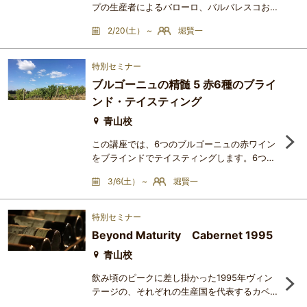
プの生産者によるバローロ、バルバレスコおよ
びランゲ・ネッビオーロ6種とワインX をブラ
2/20(土） ~
堀賢一
インドで試飲し、畑の自然環境要因やネッビオ
ーロのクローン、醸造方法がワインの味わいに
与える影響について検討します。【ワインリス
特別セミナー
ト】Barolo Riserva Monfortino 1990
ブルゴーニュの精髄 5 赤6種のブライ
Giacomo Conterno （世界最安値33万円）
ンド・テイスティング
Barolo Cicala 1990 Aldo ConternoLanghe
Nebbiolo Vigna Arborina 1990 Elio Altare
青山校
この講座では、6つのブルゴーニュの赤ワイン
をブラインドでテイスティングします。6つの
ワインはすべて同じヴィンテージで、うち5つ
3/6(土） ~
堀賢一
は同一のドメーヌのワインです。6つのうち5
つは、同一の原産地呼称です。試飲を通じて、
ヴィンテージおよび原産地呼称、生産者名を類
特別セミナー
推してください。ワインの銘柄は、ブライン
Beyond Maturity Cabernet 1995
ド・テイスティング後に開示します。
青山校
飲み頃のピークに差し掛かった1995年ヴィン
テージの、それぞれの生産国を代表するカベル
ネ・ソーヴィニョン主体の赤ワイン6種とワイ