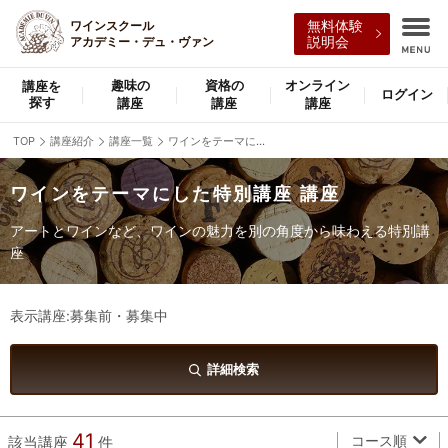
ワインスクール
無料体験
アカデミー・デュ・ヴァン
説明会
趣味の
資格の
オンライン
講座を
ログイン
探す
講座
講座
講座
TOP
講座紹介
講座一覧
ワインをテーマにした特別講座講座一覧
ワインをテーマにした特別講座 講座
アートとワインなど、ワインの魅力を別の角度から味わえる特別講
座
表示講座:募集前・募集中
詳細検索
41
コース順
該当講座
件