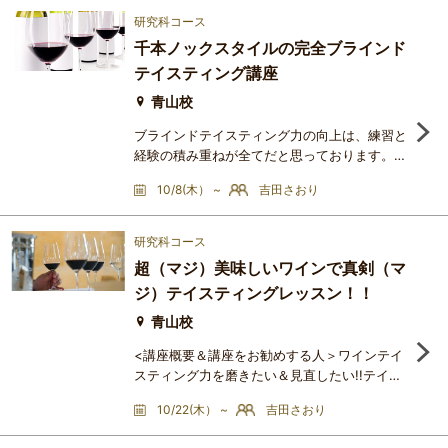
酵によって生じる香りのメカニズムをロジカル
研究科コース
に分析。ワインと共通する「産地の風土（テロ
千本ノックスタイルの完全ブラインド
ワール）」や「職人の哲学」をキーワードに、
テイスティング講座
お互いを引き立て合うマリアージュの方程式を
導き出します。味覚の境界
青山校
ブラインドテイスティング力の向上は、練習と
経験の積み重ねが全てだと思っております。各
回のテイスティングのアイテム数は12種以上を
10/8(木） ~
吉田さおり
お約束します。混同しやすい品種、混同しやす
い産地など、ご自身の中でクリアにしてみたく
ないですか？徹底的に千本ノックスタイルでワ
研究科コース
インをテイスティングすることで、確実にワイ
超（マジ）美味しいワインで真剣（マ
ンのテイスティング力を向上させましょう!!＜
ジ）テイスティングレッスン！！
講座の進め方＞第1回～第５回までは、チーム
対抗のブラインド大会を
青山校
<講座概要＆講座をお勧めする人＞ワインテイ
スティング力を磨きたい＆見直したい!!テイス
ティングコメント力を上達させたい!!品種判
10/22(木） ~
吉田さおり
別、産地判別に強くなりたい!!でも、美味しい
とは言い難いワインは飲みたくないんだけ