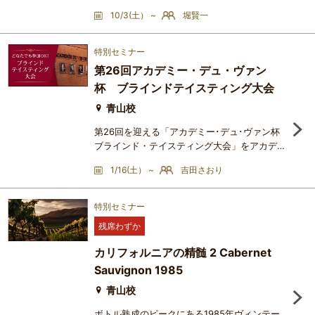
ンラッシェ7種およびワインXをブラインドで試
10/3(土） ~
堀賢一
飲し、生産年や生産者、区画に由来する個性に
ついて検討します。2005年は、ブルゴーニュ
白においてプレマチュア・オキシデーション
特別セミナー
（ボトル熟成前の酸化劣化）が指摘されている
第26回アカデミー・デュ・ヴァン
ヴィンテージです。リスクをご理解の上、ご参
杯 ブラインドテイスティング大会
加ください。【ワインリスト】Montrachet
2005 Domaine Leflaive （世界最安値2
青山校
第26回を迎える「アカデミー･デュ･ヴァン杯
ブラインド・テイスティング大会」をアカデミ
ー･デュ･ヴァン青山校にて開催します！保有資
1/16(土） ~
吉田さおり
格などは一切問わず、20 歳以上の方であれ
ば、どなたでもご参加いただけます。テイステ
ィングアイテムは、予選･決勝合わせて10種。
特別セミナー
惜しくも予選で敗れても、決勝戦のアイテムも
残席わずか
参加者全員テイスティングしていただけます。
優勝者には、2027年秋冬シーズン開講講座
カリフォルニアの精髄 2 Cabernet
（全講座対象）の優先お申込み権を
Sauvignon 1985
青山校
ボトル熟成のピークにある1985年ヴィンテー