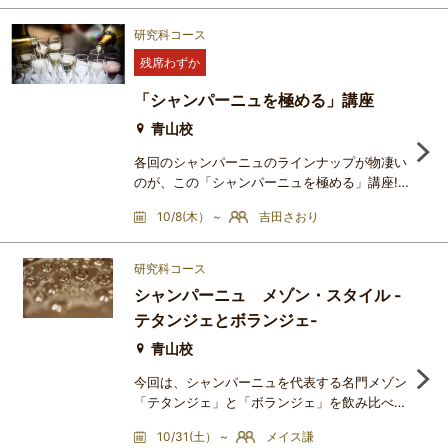
世界中で注目を集めています。本シリーズで
は、マスタークラス第2弾として、産地ごとの
研究科コース
テロワールや醸造スタイル、品種の個性に焦点
残席わずか
を当てながら、全3回にわたりドイツワインの
魅力を深掘りします。同じ品種でも産地が変わ
「シャンパーニュを極める」講座
ると、なぜ味わいが変化する
青山校
各回のシャンパーニュのラインナップが物凄い
のが、この「シャンパーニュを極める」講座!!
シャンパーニュ通を唸らせるアイテムが目白押
10/8(木） ~
吉田さおり
しです!!シャンパーニュのラインナップに拘
り、さらに、供出の仕方などにも工夫を凝ら
し、シャンパーニュラヴァーの皆様に、大いに
研究科コース
楽しんで頂き、そして愛され続けるシャンパー
シャンパーニュ メゾン・スタイル -
ニュ講座を目指しているのが、この講座です。
テタンジェとボランジェ-
大手メゾンの魅力を一言で表すなら、それは
「洗練さ」。この洗練さを生み
青山校
今回は、シャンパーニュを代表する名門メゾン
「テタンジェ」と「ボランジェ」を飲み比べる
特別な会を開催します。繊細でエレガント、シ
10/31(土） ~
メイス謙
ャルドネの美しさが際立つテタンジェ。一方