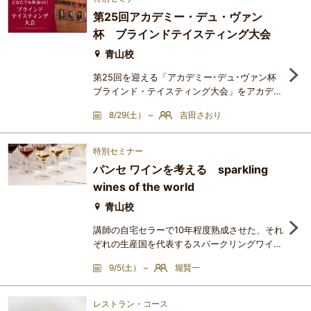
しく熟成したモーゼルを口に含めば、この魅力
第25回アカデミー・デュ・ヴァン
から二度と離れられなくなります。この講座で
杯 ブラインドテイスティング大会
は、モーゼルの優良な生産者の2001年ヴィン
テージのシュペトレーゼ6種
青山校
第25回を迎える「アカデミー･デュ･ヴァン杯
ブラインド・テイスティング大会」をアカデミ
ー･デュ･ヴァン青山校にて開催します！保有資
8/29(土） ~
吉田さおり
格などは一切問わず、20 歳以上の方であれ
ば、どなたでもご参加いただけます。テイステ
ィングアイテムは、予選･決勝合わせて10種。
特別セミナー
惜しくも予選で敗れても、決勝戦のアイテムも
パンセ ワインを考える sparkling
参加者全員テイスティングしていただけます。
wines of the world
優勝者には、2027年春夏シーズン開講講座
（全講座対象）の優先お申込み権を
青山校
講師の自宅セラーで10年程度熟成させた、それ
ぞれの生産国を代表するスパークリングワイン
6種およびワインXをブラインドで試飲し、畑
9/5(土） ~
堀賢一
の自然環境やブドウ品種、醸造方法に由来する
個性について検討します。【ワインリスト】
Cristal 2008 （世界最安値5万円）Roederer
レストラン・コース