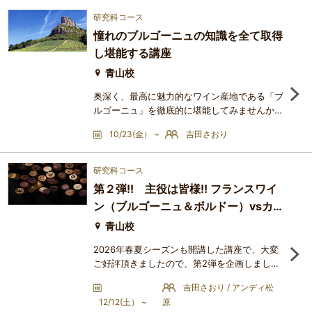
知ることで、美味しさは何倍にも膨らむもので
研究科コース
す。このシリーズでは、フランス代表する３つ
憧れのブルゴーニュの知識を全て取得
の銘醸地、ボルドー、ブルゴーニュ、シャンパ
し堪能する講座
ーニュに焦点を当て、各産地がどのようにして
銘醸地となり得たのか、
青山校
奥深く、最高に魅力的なワイン産地である「ブ
ルゴーニュ」を徹底的に堪能してみませんか？
前半の座学では、ブルゴーニュに関する基礎的
10/23(金） ~
吉田さおり
な知識もレクチャーしていきますので、ご安心
ください。後半に供出するワインは秀逸な生産
者の素晴らしいワインばかりですので、ブルゴ
研究科コース
ーニュを存分に堪能して頂けるのがこの講座で
第２弾!! 主役は皆様!! フランスワイ
す。フランスのワイン産地の中で最もA.O.C.の
ン（ブルゴーニュ＆ボルドー）vsカリ
階層が細かく分かれ、様々な格のA.O.C.が多々
あり、そして、一枚の畑
フォルニアワイン～パリスの審判50
青山校
周年記念講座～
2026年春夏シーズンも開講した講座で、大変
ご好評頂きましたので、第2弾を企画しまし
た!!アイテムをガラッと変更しておりますの
吉田さおり / アンディ松
で、アゲインの方も大歓迎です!!カリフォルニ
12/12(土） ~
原
アワインが隆起するきっかけとなったあの