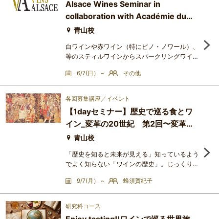
Alsace Wines Seminar in
ルマーニュ、プルミエ・クリュ等の貴重なワイ
collaboration with Académie du
ンを千砂さんと共に楽しみます。New Old
Wineと言われるシモン・ビー
Vin Tokyo
青山校
白ワインや赤ワイン（特にピノ・ノワール）、
等のスティルワインからスパークリングワイン
まで幅広いスタイルを有するアルザスワイン
6/7(日） ~
その他
は、その高い汎用性が特長です。高級レストラ
ンにおける料理とのペアリングはもちろん、日
常の食卓にも寄り添う存在として、日本市場に
各回募集講座／イベント
おける存在感を一層高めています。2025年に
【1dayセミナー】歴史で巡る食とワ
おいて、日本はアルザスワインの輸出額ベース
イン_変革の20世紀 第2回〜変革の
で第6位の市場となり、アメリカ、ドイツ、イ
ギリスなどに次ぐ重要市場と
20世紀 Part2〜
青山校
「歴史を知ると未来が見える」知っているよう
でよく知らない「ワインの歴史」。じっくりと
紐解いてみると、見えてくるものはたくさんあ
9/7(月） ~
蜂須賀紀子
ります。グラスの中の「今」を切り取るだけで
はなく、そのワインが辿ってきたストーリーを
知ることで、美味しさは何倍にも膨らむもので
研究科コース
す。フランスを中心にワインと食の歴史をたど