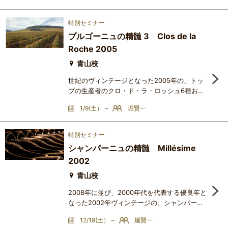
2005年ヴィンテージで実験的に瓶詰めした、
ラ・クルーズ・ヴィンヤードのクローン別ピ
特別セミナー
ノ・ノワール6種と最終ブレンド、およびワイ
ブルゴーニュの精髄 3 Clos de la
ンX をブラインドで試飲し、クローンごとの個
Roche 2005
性について検討します。【ワインリスト】
Keller Estate La Cruz Vineyard Pino
青山校
世紀のヴィンテージとなった2005年の、トッ
プの生産者のクロ・ド・ラ・ロッシュ6種およ
びワインX をブラインドで試飲し、このグラ
1/9(土） ~
堀賢一
ン・クリュの歴史的な成り立ちや区画ごとの個
性について検討します。【ワインリスト】Clos
de la Roche 2005 Domaine Leroy （世界最安
特別セミナー
値240万円）Clos de la Roche 2005 Armand
シャンパーニュの精髄 Millésime
Rousseau （世界最安値17万円）Clos de la
2002
Roche 2005 Dujac （世界最安値20万円）
Clos de la Roche 2005 Jacky Truchot
青山校
2008年に並び、2000年代を代表する優良年と
なった2002年ヴィンテージの、シャンパーニ
ュを代表する銘柄6種およびワインX をブライ
12/19(土） ~
堀賢一
ンドで試飲し、生産年とブレンド、生産者とブ