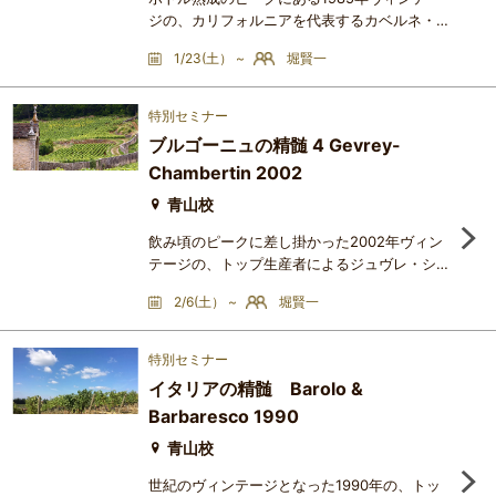
ジの、カリフォルニアを代表するカベルネ・ソ
ーヴィニョン6銘柄およびワインX をブライン
1/23(土） ~
堀賢一
ドで試飲し、生産年と生産者、ブドウ畑の個性
について検討します。【ワインリスト】Ridge
Monte Bello 1985Joseph Phelps Insignia
特別セミナー
1985Joseph Phelps Eisele Vineyard
ブルゴーニュの精髄 4 Gevrey-
1985Chateau Montelena Cabernet
Chambertin 2002
Sauvignon Estate 1985Beringer Cabernet
Sauvignon Chabot Vineyard
青山校
1985Spottswoode Cabernet
飲み頃のピークに差し掛かった2002年ヴィン
テージの、トップ生産者によるジュヴレ・シャ
ンベルタン村の赤ワイン6種とワインX をブラ
2/6(土） ~
堀賢一
インドで試飲し、生産年と生産者、ブドウ畑の
個性について検討します。【ワインリスト】
Gevrey-Chambertin Clos St Jacques 2002
特別セミナー
Armand Rousseau （世界最安値27万円）
イタリアの精髄 Barolo &
Gevrey-Chambertin Clos St Jacques Vieille
Barbaresco 1990
Vigne 2002 Fourrier （世界最安値13万円）
Griotte-Chambertin 2002 PonsotRuchotte
青山校
世紀のヴィンテージとなった1990年の、トッ