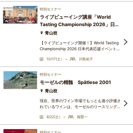
い。素晴らしき各生産者について、ここでとや
かく述べる必要はないと思いますので、講座時
特別セミナー
に、じっくりと私の各生産者のシャンパーニュ
ライブビューイング講座「World
に対する「愛」を語らせてください!!どうぞ楽
Tasting Championship 2026」日本
しみになさっててくださいね!!私も物凄く楽し
みです❤供出アイテム・199
からみんなで応援しよう！
青山校
【ライブビューイング開催！】World Tasting
Championship 2026 日本代表応援イベントフ
ランスのワイン専門誌 La Revue du Vin de
10/17(土） ~
川島祐子
France 主催の、世界最高峰のブラインドテイ
スティングコンテスト World Tasting
Championship 2026 が開催されます。決戦日
特別セミナー
は 2026年10月17日（土）！！第14回世界チャ
モーゼルの精髄 Spätlese 2001
ンピオンの座をかけて、世界各国から約50チ
ームが集結する舞台は、ローヌ地方の シャト
青山校
ーヌフ・デュ・パプ。日本チームは、アカデ
現在、世界のワイン市場でもっとも過小評価さ
れているワインは、モーゼルのリースリングだ
と思います。1970年代から80年代にかけて流
8/22(土） ~
堀賢一
行した、安くて甘いだけのドイツワインと同一
視されてしまい、いまだにそのイメージから脱
却できていません。しかしながら、一度でも美
特別セミナー