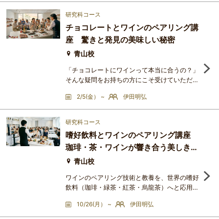
ン文化、料理人による技術と体系の継承、そし
て食を語り、評価し、楽しむ文化。政治、社
研究科コース
会、芸術、思想が複雑に重なり合いながら、フ
チョコレートとワインのペアリング講
ランス料理は「料理」を超えた独自の美食文化
座 驚きと発見の美味しい秘密
を築いてきました。本講座では、古代から現代
までの食文化の流れをたど
青山校
「チョコレートにワインって本当に合うの？」
そんな疑問をお持ちの方にこそ受けていただき
たい、1回完結の楽しい特別講座です。実は、
2/5(金） ~
伊田明弘
チョコレートの原料であるカカオ豆も、ワイン
と同じように育った土地や気候によって、フル
ーティーだったり香ばしかったりと驚くほど個
研究科コース
性が豊かです。この講座では、難しい理屈はお
嗜好飲料とワインのペアリング講座
いておいて、「なぜこの組み合わせがこんなに
珈琲・茶・ワインが響き合う美しき方
美味しいのか」という秘密を優しく紐解きま
す。甘いだけじゃない、お
程式
青山校
ワインのペアリング技術と教養を、世界の嗜好
飲料（珈琲・緑茶・紅茶・烏龍茶）へと応用・
拡張させる、五感を研ぎ澄ます実験的な全3回
10/26(月） ~
伊田明弘
の講座です。それぞれの飲料が持つ特有の酸
味、苦味、タンニン（渋味）、そして焙煎や発