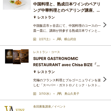
Estate L'Ermitage 2007 CaliforniaNyetimber
中国料理と、熟成日本ワインのペアリ
Classic Cuvée Brut 2001 EnglandLeeuwin
ング中華料理とのペアリング講座、復
Estate Brut 2008 AustraliaPalliser Estate
Méthode Traditionnelle 2006 N
活
レストラン
中国飯店市ヶ谷店にて、中国料理のコースの一
皿一皿に、講師が持参する熟成日本ワインとを
メインにしたペアリング講座です。以前、中国
2/27(土） ~
横山武信
飯店系の店で開講した講座を新しい店で復活さ
せました。＜提供ワイン＞日本の泡、シャルド
ネ、ピノノワール、メルローを講師がセラーで
レストラン・コース
熟成したワインがメインです。＜講師からのメ
SUPER GASTRONOMIC
ッセージ＞講師がセラーで熟成させた日本ワイ
RESTAURANT avec Chisa BIZE「未
ンは、旨味があり、中華料理と非常に相性が良
いです。講師の説明に基
来へのメッセージ」
レストラン
究極のフランス料理とブルゴーニュワインを楽
しむ「スーパー・ガストロノミック・レストラ
ン」へのお誘いです。今回のワインは、サヴィ
3/10(水） ~
奥山久美子
ニ・レ・ボーヌの老舗ドメーヌ・シモン・ビー
ズの代表を務めるビーズ千砂さんからこのイベ
ントのために空輸したグラン・クリュのラトリ
各回募集講座／イベント
シエール・シャンベルタンやコルトン・シャル