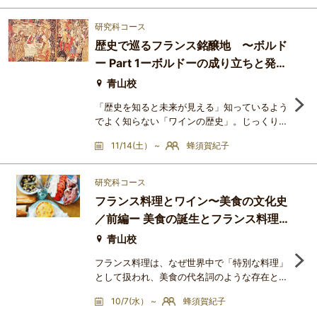
1976年の「パリスの審判」から、今年で50周
年を迎えます。この50年でカリフォルニアワ
研究科コース
イン、そしてフランスワイン（ブルゴーニュ＆
歴史で巡るフランス銘醸地 〜ボルド
ボルドー）はどのように変化したのでしょう
ー Part 1ーボルドーの成り立ちと発展
か？現在のカリフォルニアワインとフラン
ー
青山校
「歴史を知ると未来が見える」知っているよう
でよく知らない「ワインの歴史」。じっくりと
紐解いてみると、見えてくるものはたくさんあ
11/14(土） ~
蜂須賀紀子
ります。グラスの中の「今」を切り取るだけで
はなく、そのワインが辿ってきたストーリーを
知ることで、美味しさは何倍にも膨らむもので
研究科コース
す。このシリーズでは、フランス代表する３つ
フランス料理とワイン〜美食の文化史
の銘醸地、ボルドー、ブルゴーニュ、シャンパ
／前編ー 美食の誕生とフランス料理
ーニュに焦点を当て、各産地がどのようにして
銘醸地となり得たのか、
の確立 ー
青山校
フランス料理は、なぜ世界中で「特別な料理」
として扱われ、美食の代名詞のような存在とな
ったのでしょうか。中世の宮廷料理、絶対王政
10/7(水） ~
蜂須賀紀子
期のヴェルサイユ、革命後に花開いたレストラ