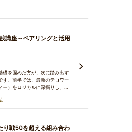
SET®日本酒レベル1の体験記（並
キュラム）≫・日本酒造りの基本的
日本酒の提供方法・日本酒の風味
WSET
践講座～ペアリングと活用
基礎を固めた方が、次に踏み出す
です。前半では、最新のテロワー
ィー）をロジカルに深掘りし、ワ
す。そして後半では、その知識を
弘
における「美しき方程式」の習得
トの宴席で即座に役立つ実践的な
たり戦50を超える組み合わ