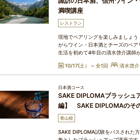
諏訪の日本酒、信州ワイン・
満喫講座
レストラン
現地でペアリングを楽しみましょう
がらワイン・日本酒とチーズのペア
生活を初めて4年目の清水啓介講師
紹介いたします！本講座では、前日
10/17(土） ~
全1回
清水啓
房を巡り調達したチーズを、下諏訪
るテイスティングスペースで、信州
をお楽しみいただきます。
日本酒コース
SAKE DIPLOMAブラッ
編】 SAKE DIPLOMAの
青山校
SAKE DIPLOMA試験をパスさ
象としたブラッシュアップ講座です