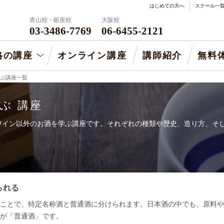
はじめての方へ
スクール一
青山校・銀座校
大阪校
03-3486-7769
06-6455-2121
格の講座
オンライン講座
講師紹介
無料
ぶ講座一覧
ぶ 講座
ワイン以外のお酒を学ぶ講座です。それぞれの種類や歴史、造り方、そ
。
られる
ことで、特定名称酒と普通酒に分けられます。日本酒の中でも、原料や
が「普通酒」です。