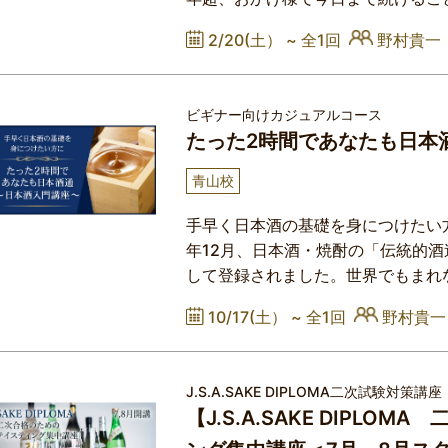
ァンデビューの方も多く、その後、J.S.A
2/20(土） ~
全1回
野村貴一
のStep-1、受験講座まで進まれ
より、アフター飲み会で再度盛り上
Part-2企画となりましたもちろん日
ビギナー向けカジュアルコース
たった2時間であなたも日本
青山校
手早く日本酒の基礎を身につけたい方
年12月、日本酒・焼酎の「伝統的
して登録されました。世界でもまれ
い、でんぷんの糖化と糖のアルコー
10/17(土） ~
全1回
野村貴一
が評価されたためです。海外からの
ただ、日本人はその製法をあまり知
に留めず、酒蔵銘柄(メーカー名)だ
J.S.A.SAKE DIPLOMA二次試験対策講座
【J.S.A.SAKE DIPLO