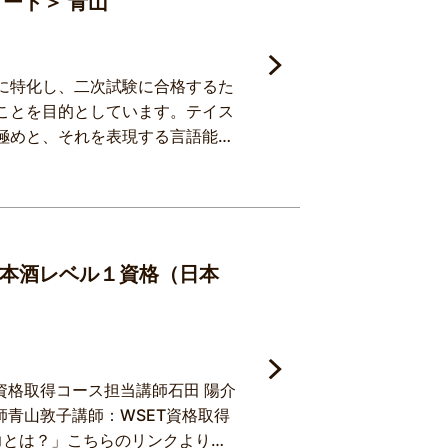
ート＞ 青山
に特化し、二次試験に合格するた
ことを目的としています。テイス
極めと、それを表現する言語能
静さが求められます。本講座で
ーニングにより、実践力へと結び
たテイスティング演習を重ねるこ
 日本酒レベル１資格（日本
資格取得コース担当講師石田 陽介
師青山敦子講師：WSET資格取得
力とは？」こちらのリンクよりよ