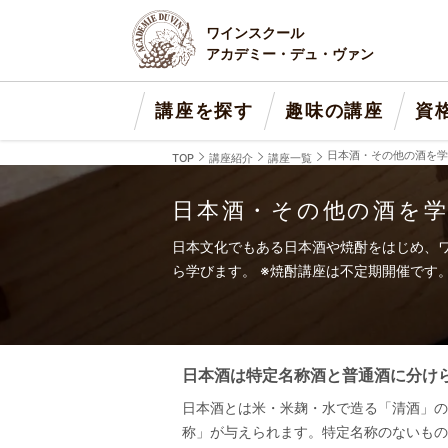
ワインスクール
アカデミー・デュ・ヴァン
講座を探す
趣味の講座
資
日本酒・その他の酒を学
TOP
講座紹介
講座一覧
日本酒・その他の酒を学
日本文化でもある日本酒や焼酎をはじめ、
ら学びます。 ※焼酎講座は不定期開催です
日本酒は特定名称酒と普通酒に分け
日本酒とは米・米麹・水で造る「清酒」の
称」が与えられます。特定名称のないもの