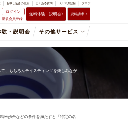
覧
お申し込みの流れ
よくある質問
メルマガ登録
ブログ
ログイン
無料体験・説明会
資料請求
新規会員登録
体験・説明会
その他サービス
して、もちろんテイスティングを楽しみなが
精米歩合などの条件を満たすと「特定の名