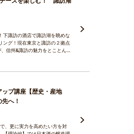
チーズを楽しむ！ 諏訪湖
！下諏訪の酒店で諏訪湖を眺めな
リング！現在東京と諏訪の２拠点
が、信州&諏訪の魅力をとことんご
に清水啓介講師が長野のチーズ工
介
の長崎酒店様の諏訪湖が一望でき
ワインと信州チーズのペアリング
シュアップ講座【歴史・産地
その先へ！
れた方で、更に実力を高めたい方を対
。【理論編】では日本酒の醸造理