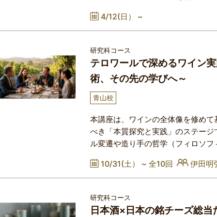
り動画閲覧可能です​受講生の声：W
4/12(日） ~
里講師クラス）​≪学習要項（カリ
な原則・日本酒の主な区分と分類・
に影響を与える要素・日本酒と料理・
研究科コース
テロワールで深めるワイン実
術、その先の学びへ～
青山校
本講座は、ワインの全体像を修めて
べき「本質探究と実践」のステージ
ル変遷や造り手の哲学（フィロソフ
インの本質を見極める知性を養いま
10/31(土） ~
全10回
伊田明
実生活へ応用。料理とのペアリング
や、ビジネスディナーやプライベー
ワインの活用術までを体系的に
研究科コース
日本酒×日本の銘チーズ総当