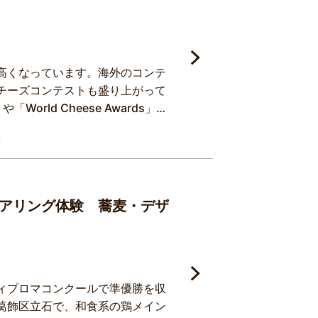
高くなっています。海外のコンテ
チーズコンテストも盛り上がって
や「World Cheese Awards」な
たものを中心に、全国から取り寄
幸
ズとさまざまなタイプの日本酒の
来の原料や微生物を使った「和」
アリング体験 蕎麦・デザ
ィプロマコンクールで準優勝を収
葛飾区立石で、和食系の鶏メイン