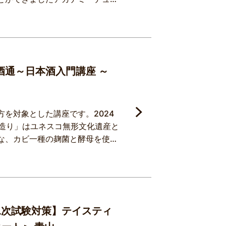
. SAKE DIPLOMAやワイン
た方も多くいらっしゃいました。なに
がろうという声もいただき、
本
酒通～日本酒入門講座 ～
を対象とした講座です。2024
酒造り」はユネスコ無形文化遺産と
な、カビ一種の麹菌と酵母を使
ル発酵を同時に進める並行複発酵
注目度はより上がっております。
らず、日本酒ラベルの意味にも気
MA 二次試験対策】テイスティ