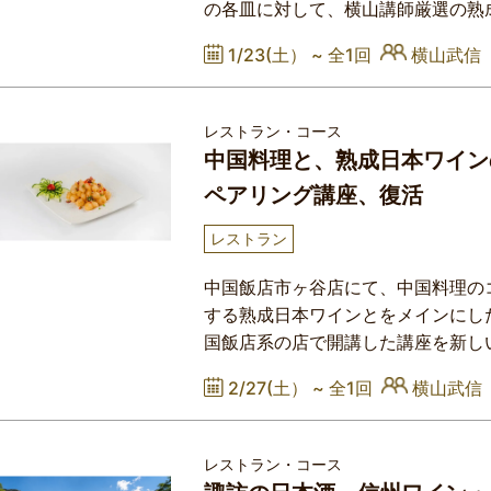
の各皿に対して、横山講師厳選の熟
グを体験する講座を開催します。ワ
1/23(土） ~
全1回
横山武信
ペアリングの授業でお話している、
白、醤油・たれ系の料理には旨味あ
で実際に検証してもらいたいと思
レストラン・コース
中国料理と、熟成日本ワイン
ペアリング講座、復活
レストラン
中国飯店市ヶ谷店にて、中国料理の
する熟成日本ワインとをメインにし
国飯店系の店で開講した講座を新し
イン＞日本の泡、シャルドネ、ピノ
2/27(土） ~
全1回
横山武信
ーで熟成したワインがメインです。
セラーで熟成させた日本ワインは、
性が良いです。講師の説明に基
レストラン・コース