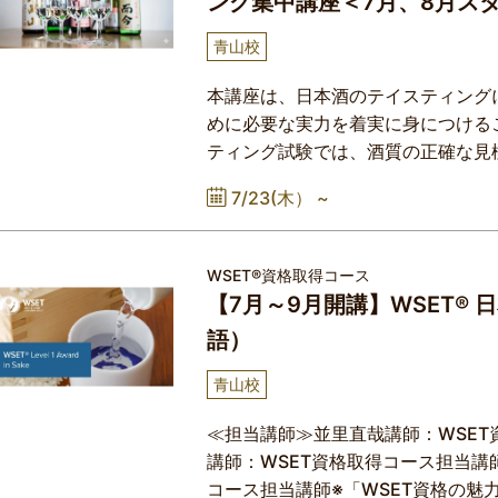
ング集中講座＜7月、8月スタ
青山校
本講座は、日本酒のテイスティング
めに必要な実力を着実に身につける
ティング試験では、酒質の正確な見
力、さらには時間内に判断を下す冷
7/23(木） ~
は、体系的な指導と繰り返しのトレ
つけていきます。試験形式を意識し
とで、知識・感覚・表現の三位一体
WSET®資格取得コース
【7月～9月開講】WSET®
語）
青山校
≪担当講師≫並里直哉講師：WSET
講師：WSET資格取得コース担当講
コース担当講師※「WSET資格の魅