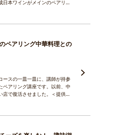
成日本ワインがメインのペアリン
インの方は、横山講師がこれまで
揚げ物には泡、塩味の料理には
る赤のペアリングを和食系の料理
のペアリング中華料理との
コースの一皿一皿に、講師が持参
たペアリング講座です。以前、中
い店で復活させました。＜提供ワ
ノワール、メルローを講師がセラ
＜講師からのメッセージ＞講師が
旨味があり、中華料理と非常に相