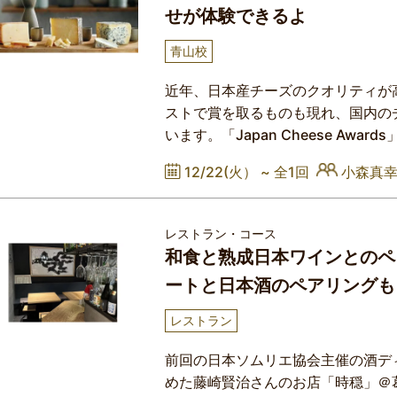
せが体験できるよ
青山校
近年、日本産チーズのクオリティが
ストで賞を取るものも現れ、国内の
います。「Japan Cheese Awards」
ど、国内外のコンテストで賞を取っ
12/22(火） ~
全1回
小森真
せたさまざまなタイプの日本産チー
ペアリングを試す講座です。日本由
の味わいのチーズもご用意する予定
レストラン・コース
和食と熟成日本ワインとのペ
ートと日本酒のペアリングも
レストラン
前回の日本ソムリエ協会主催の酒デ
めた藤崎賢治さんのお店「時穏」＠