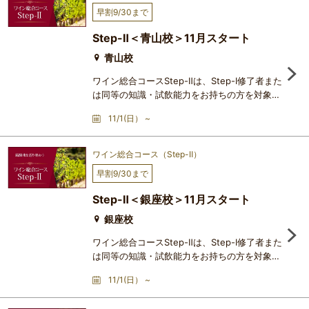
とを目的としています。各回、ブドウ品種の特
早割9/30まで
徴や醸造プロセスに関する英語の専門表現を紐
解きながら、主要産地のテロワールを多角的に
Step-Ⅱ＜青山校＞11月スタート
分析。五感で捉えた味わ
青山校
ワイン総合コースStep-Ⅱは、Step-Ⅰ修了者また
は同等の知識・試飲能力をお持ちの方を対象と
した中級コースです。（J.S.A.のソムリエ、ワ
11/1(日） ~
インエキスパート資格保持者の方にも強くお勧
めしています）Step-Ⅱのテーマは、ずばり
「その土地らしさ sense of place」。ワイン
ワイン総合コース（Step-Ⅱ）
の香りや味わいには、ブドウ産地の個性が色濃
早割9/30まで
く映し出されるという、この貴重かつ高貴な飲
み物・文化の悦びの源泉を、とことん掘り下げ
Step-Ⅱ＜銀座校＞11月スタート
ていきます。16週間で世界を
銀座校
ワイン総合コースStep-Ⅱは、Step-Ⅰ修了者また
は同等の知識・試飲能力をお持ちの方を対象と
した中級コースです。（J.S.A.のソムリエ、ワ
11/1(日） ~
インエキスパート資格保持者の方にも強くお勧
めしています）Step-Ⅱのテーマは、ずばり