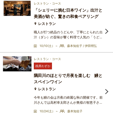
場は、永代橋と東京スカイツリーを同時に望む
レストラン・コース
「VINOMONDO」の特別な空間です。ライト
「シェリーに挑む日本ワイン」出汁と
アップされた橋が水面に揺れるリバーサイドの
美酒が紡ぐ、驚きの和食ペアリング
夜景を眺めながら、世界中のワイン愛好家が注
目する「
レストラン
職人が打つ絶品のうどんや、丁寧にとられた出
汁（ダシ）の旨味が響く料理で人気の「うどん
居酒屋 咲花善伝」。そのこだわりの和食コー
10/10(土） ~
森本知佐子 / 伊田明弘
スに、２つの異なる個性を合わせる特別なレス
トランペアリング講座です。今回のテーマは
「シェリーに挑む日本ワイン」。世界的な歴史
レストラン・コース
と独特の複雑味を持つスペインの「シェリー」
残席わずか
に、日本の気候風土が育んだ「日本ワイン」が
どのように寄り添うのか。これは決して優劣を
隅田川のほとりで月夜を楽しむ 鰻と
競う戦いではなく、咲花善
スペインワイン
レストラン
今年も鰻の会は月夜の綺麗な秋の開催です。前
川さんでは高村幸太郎さんが奥様の智恵子さん
の為に鰻の肝をお土産にされたり、山田耕筰さ
10/24(土） ~
森本知佐子
んが通われるなどたくさんの芸術家の方から愛