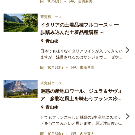
10/5(月） ~
吉川麻美
吉川麻美が（上級資格に合格しました！）、イ
タリアの最新の情報を織り交ぜながら、皆さん
にイタリアワインの魅力をお伝えしていく講座
研究科コース
です。多様性に富んだイタリアワインを勉強す
イタリアの土着品種フルコース～ 一
るにあたって、品種の特徴に注目したり、
歩踏み込んだ土着品種講座 ～
DOC・DOCGに注目したり・・・といろんな勉
強方法があります。今までは品種
青山校
日本でも様々なイタリアワインが入ってきてい
ますが、注目されるのはサンジョヴェーゼやネ
ッビオーロなど残念ながら一部のブドウ品種で
10/15(木） ~
市橋孝浩
造られたワインのみです。なかなかイタリアワ
インの多様性が認知されず、5割程度しかイタ
リアワインの魅力が伝わっていないと思ってい
研究科コース
ます。今回はイタリアワインの"幅広さ／バラ
魅惑の産地ロワール、ジュラ＆サヴォ
エティの豊かさ"を知って頂きたく、サンジョ
ア 多彩な風土を味わうフランス冷涼
ヴェーゼやネッビオーロその他の頻出品種以外
のブドウ品種を主体とする
地区の歴史文化と土壌を探る
青山校
とてもフランスらしい魅惑の3生産地にスポッ
トを当ててみたいと思います。最近注目度が高
くなっていますが、何がよいワインか、どこに
10/16(金） ~
内池直人