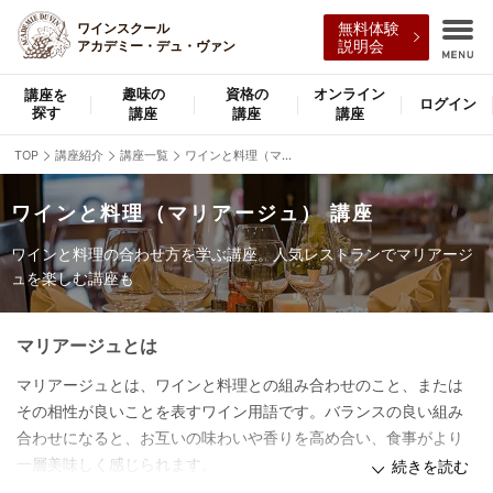
ワインスクール
無料体験
アカデミー・デュ・ヴァン
説明会
趣味の
資格の
オンライン
講座を
ログイン
探す
講座
講座
講座
TOP
講座紹介
講座一覧
ワインと料理（マリアージュ）講座一覧
ワインと料理（マリアージュ） 講座
ワインと料理の合わせ方を学ぶ講座。人気レストランでマリアージ
ュを楽しむ講座も
マリアージュとは
マリアージュとは、ワインと料理との組み合わせのこと、または
その相性が良いことを表すワイン用語です。バランスの良い組み
合わせになると、お互いの味わいや香りを高め合い、食事がより
一層美味しく感じられます。
続きを読む