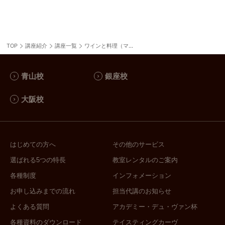
リアワインの魅力が伝わっていないと思ってい
ます。今回はイタリアワインの"幅広さ／バラ
エティの豊かさ"を知って頂きたく、サンジョ
ヴェーゼやネッビオーロその他の頻出品種以外
TOP
講座紹介
講座一覧
のブドウ品種を主体とする
ワインと料理（マリアージュ）講座一覧
青山校
銀座校
大阪校
はじめての方へ
その他のサービス
選ばれる5つの特長
教室レンタルのご案内
各種制度
インフォメーション
お申し込みまでの流れ
担当代講のお知らせ
よくある質問
アカデミー・デュ・ヴァン杯
各種資料のダウンロード
テイスティングカーヴ