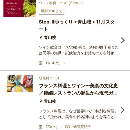
「その土地らしさ sense of place」。ワイン
ワイン総合コース（Step-Ⅱ）
の香りや味わいには、ブドウ産地の個性が色濃
早割9/30まで
く映し出されるという、この貴重かつ高貴な飲
み物・文化の悦びの源泉を、とことん掘り下げ
Step-Ⅱゆっくり＜青山校＞11月スタ
ていきます。16週間で世界を
ート
青山校
ワイン総合コースStep-Ⅱは、Step-Ⅰ修了者また
は同等の知識・試飲能力をお持ちの方を対象と
した中級コースです。（J.S.A.のソムリエ、ワ
11/14(土） ~
インエキスパート資格保持者の方にも強くお勧
めしています）Step-Ⅱのテーマは、ずばり
「その土地らしさ sense of place」。ワイン
研究科コース
の香りや味わいには、ブドウ産地の個性が色濃
フランス料理とワイン〜美食の文化史
く映し出されるという、この貴重かつ高貴な飲
／後編レストランの誕生から現代ガス
み物・文化の悦びの源泉を、とことん掘り下げ
ていきます。16週間で世界を
トロノミーへ
青山校
フランス料理は、なぜ世界中で「特別な料理」
として扱われ、美食の代名詞のような存在とな
ったのでしょうか。中世の宮廷料理、絶対王政
2/3(水） ~
蜂須賀紀子
期のヴェルサイユ、革命後に花開いたレストラ