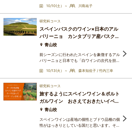
の、楽しく奥深い講座です。毎年この時期にご
10/10(土） ~
川島祐子
好評をいただいている大人気講座「とことんド
イツ！ドイツパン」の第3弾を開催いたしま
す！皆さまは、世界で最もパンの種類が多い国
研究科コース
が実はドイツであることをご存知でしょうか？
スペインバスクのワイン×日本のアル
グルテンフリーのライ麦パン、ずっしりと重厚
バリーニョ カンタブリア産バスクの
なフォルコンブロート、酸味豊かなサワー種の
パン、そして一度食べると
高級アンチョビと共に
青山校
前シーズンに行われたスペインを象徴するアル
バリーニョと日本でも「白ワインの次代を担う
基幹品種」として期待を集めているアルアリー
10/13(火） ~
森本知佐子 / 竹内三幸
ニョ対決講座ですが、盛況に終える事ができま
した。今回も、スペインの食と文化を追い求め
る森本と、グローバルな物の見方でワインを追
研究科コース
求し、日本のワイン生産者とのつながりも深い
旅するようにスペインワイン＆ポルト
竹内がコラボで登壇いたします。スペインは今
ガルワイン おさえておきたいイベリ
回、世界中から人々が訪れるバスクのワイン、
チャコリを取り上げよう
ア半島のワイン シエリー 泡 テ
青山校
ネリフェ島、ピコ島のワイン
スペインワインは産地の個性とブドウ品種の個
性がはっきりとしている国だと思います。そし
てイベリア半島でつながっているポルトガルも