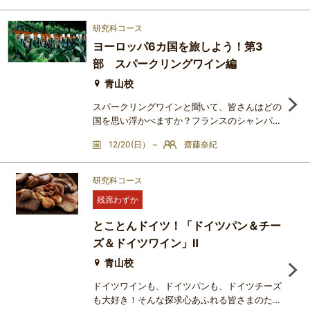
ン文化、料理人による技術と体系の継承、そし
て食を語り、評価し、楽しむ文化。政治、社
研究科コース
会、芸術、思想が複雑に重なり合いながら、フ
ヨーロッパ6カ国を旅しよう！第3
ランス料理は「料理」を超えた独自の美食文化
部 スパークリングワイン編
を築いてきました。本講座では、古代から現代
までの食文化の流れをたど
青山校
スパークリングワインと聞いて、皆さんはどの
国を思い浮かべますか？フランスのシャンパー
ニュ、イタリアのプロセッコ、スペインのカ
12/20(日） ~
齋藤奈紀
バ…実は中・東欧にも、長い歴史と確かな個性
を備えた魅力的なスパークリングワインが数多
く存在します。本講座では、クロアチア、スロ
研究科コース
ヴェニア、チェコ、スロヴァキア、ルーマニ
残席わずか
ア、ブルガリアの6カ国から厳選した４種類の
スパークリングワインの試飲と共に、それぞれ
とことんドイツ！「ドイツパン＆チー
の土地が育む泡の個性をご紹介
ズ＆ドイツワイン」Ⅱ
青山校
ドイツワインも、ドイツパンも、ドイツチーズ
も大好き！そんな探求心あふれる皆さまのため