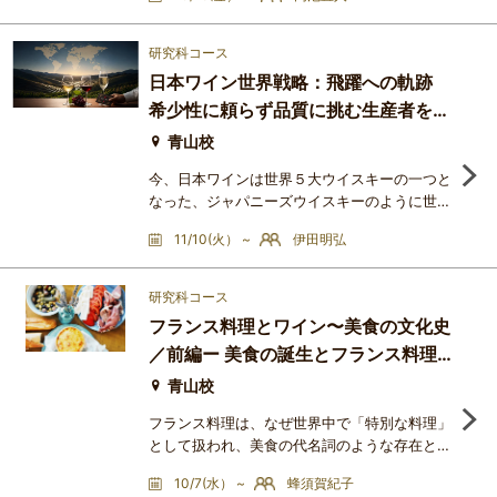
着眼したらよいかに語られる機会が少ないロワ
ール、ジュラ、サヴォワについて、豊かな歴史
文化にもふれつつ、繊細で多彩なこの地のワイ
研究科コース
ン知識を深めて行きたいと思っていま
日本ワイン世界戦略：飛躍への軌跡
す。・・・とはいえ、あまり堅苦しくなく、気
希少性に頼らず品質に挑む生産者を検
軽に進めていきます。＜講座をお勧めする人＞
フランス冷涼地区のワインに興味
証する
青山校
今、日本ワインは世界５大ウイスキーの一つと
なった、ジャパニーズウイスキーのように世界
での成功を目指し、技術と品質を磨き上げてい
11/10(火） ~
伊田明弘
ます。しかし国内市場では未だに「生産量の少
なさゆえの希少価値」が品質より強調されてい
るワインが少なくありません。本講座は、その
研究科コース
ようななトレンドとは一線を画し、「国際市場
フランス料理とワイン〜美食の文化史
で戦える品質」と「安定した供給力」を持つ日
／前編ー 美食の誕生とフランス料理
本ワインを厳選。ワイン翻訳家・伊田明弘が、
国際市場の視点からその
の確立 ー
青山校
フランス料理は、なぜ世界中で「特別な料理」
として扱われ、美食の代名詞のような存在とな
ったのでしょうか。中世の宮廷料理、絶対王政
10/7(水） ~
蜂須賀紀子
期のヴェルサイユ、革命後に花開いたレストラ