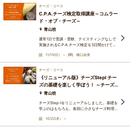
は「フランシュ＝コンテ地方」と呼ばれる地方
チーズ・コース
です。この２つのチーズを始め、ジュラ地方や
C.P.A.チーズ検定取得講座～コムラー
サヴォワ地方のチーズには、雪が降り積もる冬
ド・オブ・チーズ～
を越すための先人の知恵がたくさん詰まってい
ます。寒さが増すこの時期は
青山校
通常1日で受講・受験、テイスティングなしで
実施されるC.P.A.チーズ検定を3日間かけてじ
っくり学べます！テキストに出てくるチーズを
11/15(日） ~
橋口由美
実際に目で見て舌で味わって、楽しみながらの
試食は確実な知識の習得につながります。1日
講習では不安な方、じっくりチーズの基礎を学
チーズ・コース
びたい方にお勧めの講座です。合格者には「コ
《リニューアル版》チーズStepⅠ チー
ムラード・オブ・チーズ」の呼称認定とバッジ
ズの基礎を楽しく学ぼう！ ～チーズ
が進呈されます。＜講座をお勧めする人＞チー
ズ好き、チーズ初心者、短
とワインと小さなお料理と～
青山校
チーズStep-Ⅰをリニューアルしました。基礎を
学ぶのはもちろん、各回に小さなチーズ料理を
一緒にたのしみませんか？世界には1000種類
10/22(木） ~
以上チーズがあると言われているチーズです
が、まずは、食べておきたいチーズをラインナ