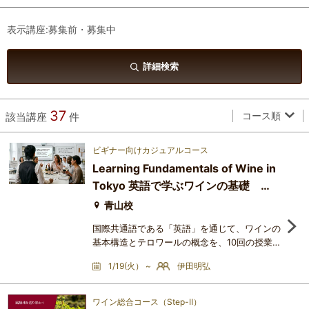
表示講座:募集前・募集中
詳細検索
37
コース順
該当講座
件
ビギナー向けカジュアルコース
Learning Fundamentals of Wine in
Tokyo 英語で学ぶワインの基礎
WINE101
青山校
国際共通語である「英語」を通じて、ワインの
基本構造とテロワールの概念を、10回の授業で
ロジカルに学ぶ講座です。単なる語学学習では
1/19(火） ~
伊田明弘
なく、海外のワイナリーを訪れた際や、国際的
なビジネスの場で堂々とワインの真実を語り、
美意識を共有できるだけの教養を身に付けるこ
ワイン総合コース（Step-Ⅱ）