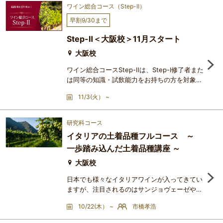
ップ。ワインに合うチーズ、日本酒に合うチー
ワイン総合コース（Step-Ⅱ）
ズ、紅茶に合うチーズ、料理に使えるチーズを
早割9/30まで
お届けします！チーズもワインもお料理も楽し
めるお得なコースとなっております。チーズを
Step-Ⅱ＜大阪校＞11月スタート
タイプ別・国別に分けながら
大阪校
ワイン総合コースStep-Ⅱは、Step-Ⅰ修了者また
は同等の知識・試飲能力をお持ちの方を対象と
した中級コースです。（J.S.A.のソムリエ、ワ
11/3(火） ~
インエキスパート資格保持者の方にも強くお勧
めしています）Step-Ⅱのテーマは、ずばり
「その土地らしさ sense of place」。ワイン
研究科コース
の香りや味わいには、ブドウ産地の個性が色濃
イタリアの土着品種フルコース ～
く映し出されるという、この貴重かつ高貴な飲
一歩踏み込んだ土着品種講座 ～
み物・文化の悦びの源泉を、とことん掘り下げ
ていきます。16週間で世界を
大阪校
日本でも様々なイタリアワインが入ってきてい
ますが、注目されるのはサンジョヴェーゼやネ
ッビオーロなど残念ながら一部のブドウ品種で
10/22(木） ~
市橋孝浩
造られたワインのみです。なかなかイタリアワ
インの多様性が認知されず、5割程度しかイタ