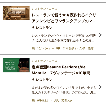
がメインのペアリングを体験する講座を開催し
ます。ワインの方は、横山講師がこれまでペア
レストラン・コース
リングの授業でお話している、揚げ物には泡、
レストランで習う☆今夜作れるイタリ
塩味の料理には白、醤油・たれ系の料理には旨
アンレシピとワンランクアップのマリ
味ある赤のペアリングを和食系の料理で実際に
検証してもらいたいと思
アージュ！
レストラン
レストランでいただくオシャレで美味しい料理
☆ こんなひと皿がお家で作れたら！このお料
理の作り方教えて欲しい！というコンセプトで
10/14(水） ~
竹本聡子 / 小久保 隆彦
企画しました！特別な食材を使わず、時間もか
けず、習ってすぐに今夜作ってみようと思える
ようなレシピをお教えします。お料理を教えて
レストラン・コース
くださるのは、六本木のイタリアン
定点観測Beaune Perrieres/de
『colours』の小久保隆彦シェフ。イタリア
Montille 7ヴィンテージ×10年間
ン、フレンチ、数々の名店で経験を積み、
2018年4月に六本木に『colours』をオープン
レストラン
まだまだ謎の多いワインの世界ですが、中でも
最大のミステリーが「熟成」のプロセス。海千
山千の鑑定家といえども、ワインの経年変化に
9/10(木） ~
紫貴あき
ついては「当てずっぽう」に毛が生えた程度の