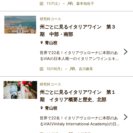
11/7(土） ~
森本知佐子
土着品種の宝庫。スペインワインとの共通点も
多いです。今回もイベリア半島ワインとして、
スペインとポルトガルのワインの歴史、世界遺
研究科コース
産など伴に、講座を進めていきたいと思いま
州ごとに見るイタリアワイン 第３
す。ポルトガルは今、観光地としてとても人気
期 中部・南部
があります。食事もお米やお魚、スィーツのカ
ステラもあり、日本人には
青山校
世界で22名！イタリアヴェローナに本部のあ
るVIAの日本人唯一のイタリアンワインエキス
パートである吉川麻美が、イタリアの最新の情
10/19(月） ~
吉川麻美
報を織り交ぜながら、イタリアワインの魅力を
お伝えする講座です。多様性に富んだイタリア
ワインを勉強するにあたって、品種の特徴に注
研究科コース
目したり、DOC・DOCGに注目したり・・・と
州ごとに見るイタリアワイン 第１
いろんな勉強方法があります。今までは品種特
期 イタリア概要と歴史、北部
徴に注目しながらイタリアワインの魅力を学ん
でいただきましたが、いよいよ
青山校
世界で22名！イタリアヴェローナに本部のあ
るVIA(Vinitaly International Academy)の日本
人唯一のイタリアンワインエキスパートである