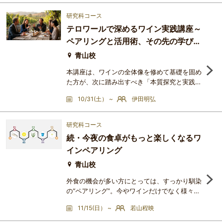
味、苦味、タンニン（渋味）、そして焙煎や発
酵によって生じる香りのメカニズムをロジカル
研究科コース
に分析。ワインと共通する「産地の風土（テロ
テロワールで深めるワイン実践講座～
ワール）」や「職人の哲学」をキーワードに、
ペアリングと活用術、その先の学びへ
お互いを引き立て合うマリアージュの方程式を
導き出します。味覚の境界
～
青山校
本講座は、ワインの全体像を修めて基礎を固め
た方が、次に踏み出すべき「本質探究と実践」
のステージです。前半では、最新のテロワール
10/31(土） ~
伊田明弘
変遷や造り手の哲学（フィロソフィー）をロジ
カルに深掘りし、ワインの本質を見極める知性
を養います。そして後半では、その知識を実生
研究科コース
活へ応用。料理とのペアリングにおける「美し
続・今夜の食卓がもっと楽しくなるワ
き方程式」の習得や、ビジネスディナーやプラ
インペアリング
イベートの宴席で即座に役立つ実践的なワイン
の活用術までを体系的に
青山校
外食の機会が多い方にとっては、すっかり馴染
の“ペアリング”。今やワインだけでなく様々な
アルコールはもちろん、ノンアルコールまでバ
11/15(日） ~
若山程映
ラエティ豊かに料理とのマッチングを楽しませ
てくれています。しかし、実際その仕組みにつ