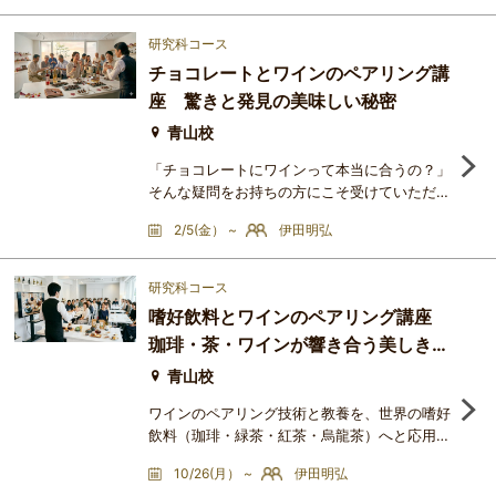
ン文化、料理人による技術と体系の継承、そし
て食を語り、評価し、楽しむ文化。政治、社
研究科コース
会、芸術、思想が複雑に重なり合いながら、フ
チョコレートとワインのペアリング講
ランス料理は「料理」を超えた独自の美食文化
座 驚きと発見の美味しい秘密
を築いてきました。本講座では、古代から現代
までの食文化の流れをたど
青山校
「チョコレートにワインって本当に合うの？」
そんな疑問をお持ちの方にこそ受けていただき
たい、1回完結の楽しい特別講座です。実は、
2/5(金） ~
伊田明弘
チョコレートの原料であるカカオ豆も、ワイン
と同じように育った土地や気候によって、フル
ーティーだったり香ばしかったりと驚くほど個
研究科コース
性が豊かです。この講座では、難しい理屈はお
嗜好飲料とワインのペアリング講座
いておいて、「なぜこの組み合わせがこんなに
珈琲・茶・ワインが響き合う美しき方
美味しいのか」という秘密を優しく紐解きま
す。甘いだけじゃない、お
程式
青山校
ワインのペアリング技術と教養を、世界の嗜好
飲料（珈琲・緑茶・紅茶・烏龍茶）へと応用・
拡張させる、五感を研ぎ澄ます実験的な全3回
10/26(月） ~
伊田明弘
の講座です。それぞれの飲料が持つ特有の酸