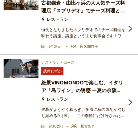
古都鎌倉・由比ヶ浜の大人気チーズ料
ルマーニュ、プルミエ・クリュ等の貴重なワイ
理店「スブリデオ」でチーズ料理とワ
ンを千砂さんと共に楽しみます。New Old
Wineと言われるシモン・ビー
インを楽しもう！ 夏の名残と秋の訪
レストラン
れを感じて
恒例となりましたスブリデオでのチーズ料理を
味わう講座。講座というより食事会です！ワイ
ン好き美味しいもの好きの仲間と一緒にスブリ
9/13(日） ~
佐久間啓子
デオ吉田シェフのお料理を一緒に味わいません
か？恵比寿にて大人気のチーズ料理店「スブリ
デオ」が鎌倉にやってきたのが2012年。毎回
レストラン・コース
季節の食材と吉田シェフのアイディア料理が楽
残席わずか
しみなチーズ料理店です。優しい樹のぬくもり
を感じる店内でゆったりチーズ料理とワインを
絶景VINOMONDOで楽しむ、イタリ
味わいませんか？。器も素
ア「島ワイン」の誘惑 ー夏の余韻
と、地中海の風とー
レストラン
残暑がようやく和らぎ、夜風に秋の気配が混じ
り始める9月末。 この季節にだけ許された、
特別な夜があります。今宵は日常をそっと抜け
9/30(水） ~
紫貴あき
出して、グラス一杯でイタリアの美しい島々へ
——。舞台は、東京のウォーターフロント。会