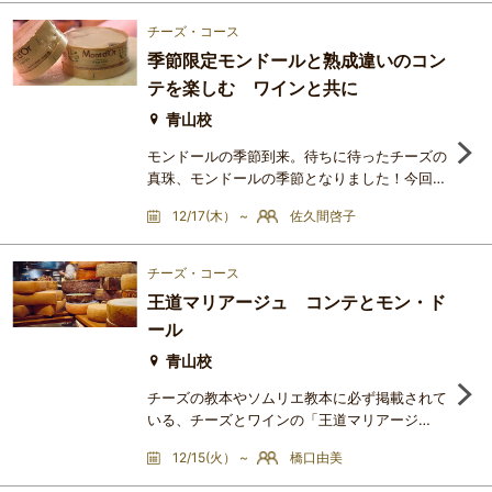
推論しかできないのが現実です。とはいえ、ひ
とつ銘柄を追いかけてテイスティングを重ねて
チーズ・コース
いけば、私たちもなにがしかの「経験」を手に
季節限定モンドールと熟成違いのコン
入れることはできます。この講座は、映画「モ
テを楽しむ ワインと共に
ンドヴィーノ」でも主役級で取り上げられたブ
ルゴーニュ地方ヴォルネ
青山校
モンドールの季節到来。待ちに待ったチーズの
真珠、モンドールの季節となりました！今回は
フランスで一番人気のコンテチーズの熟成違い
12/17(木） ~
佐久間啓子
やフランシュ・コンテ地方のモルビエもテイス
ティングします。＜講座をお勧めする人＞チー
ズ好きの方はどなたでも！ モンドールを毎年
チーズ・コース
楽しみにしている方も！初めての方も！ 是非
王道マリアージュ コンテとモン・ド
秋冬にとろとろのモンドールや味わい深いコン
ール
テをワインとともに楽しみましょう！＜講座の
進め方＞前半40分程講義。
青山校
チーズの教本やソムリエ教本に必ず掲載されて
いる、チーズとワインの「王道マリアージ
ュ」。この機会にご自身で真偽のほどを確かめ
12/15(火） ~
橋口由美
てみませんか？今回のテーマはコンテとモン・
ドール。どちらもジュラ地方、チーズの世界で