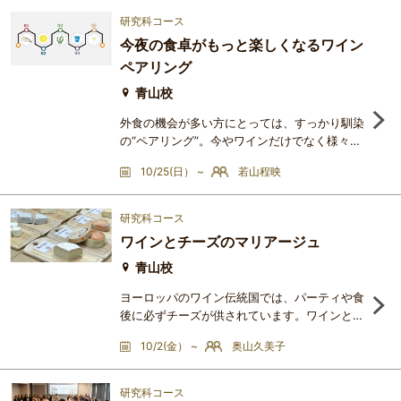
いて考える事はワイン愛好家の方でも少数派で
研究科コース
はないでしょうか？この講座ではワインに特化
今夜の食卓がもっと楽しくなるワイン
して、料理との相性をどの様な視点から考えた
ペアリング
ら良いのか。2回目となる今回は調味料にフォ
ーカスして“ペアリングの
青山校
外食の機会が多い方にとっては、すっかり馴染
の“ペアリング”。今やワインだけでなく様々な
アルコールはもちろん、ノンアルコールまでバ
10/25(日） ~
若山程映
ラエティ豊かに料理とのマッチングを楽しませ
てくれています。しかし、実際その仕組みにつ
いて考える事はワイン愛好家の方でも少数派で
研究科コース
はないでしょうか？この講座ではワインに特化
ワインとチーズのマリアージュ
して、料理との相性をどの様な視点から考えた
ら良いのか。家庭でも楽しんで頂ける入門編と
青山校
して、“肉には赤、魚に
ヨーロッパのワイン伝統国では、パーティや食
後に必ずチーズが供されています。ワインとチ
ーズはともに健康に良い発酵食品であり、その
10/2(金） ~
奥山久美子
歴史や文化には共通点が多く、どちらも熟成に
よって向上する風味があるので飲み頃・食べ頃
を見極めることも大切です。一般的にワインと
研究科コース