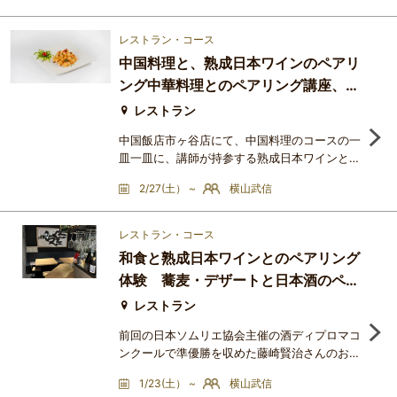
されていました。歴史を感じるお部屋から月夜
をしみじしみと眺めながらワインについて語り
レストラン・コース
あいませんか？今年も隅田川を間近に感じる素
中国料理と、熟成日本ワインのペアリ
晴らしいお席をご用意頂きました。スペインワ
ング中華料理とのペアリング講座、復
インは果実味豊で、ブドウの品種の個性も華や
か、鰻の白焼きや、蒲焼
活
レストラン
中国飯店市ヶ谷店にて、中国料理のコースの一
皿一皿に、講師が持参する熟成日本ワインとを
メインにしたペアリング講座です。以前、中国
2/27(土） ~
横山武信
飯店系の店で開講した講座を新しい店で復活さ
せました。＜提供ワイン＞日本の泡、シャルド
ネ、ピノノワール、メルローを講師がセラーで
レストラン・コース
熟成したワインがメインです。＜講師からのメ
和食と熟成日本ワインとのペアリング
ッセージ＞講師がセラーで熟成させた日本ワイ
体験 蕎麦・デザートと日本酒のペア
ンは、旨味があり、中華料理と非常に相性が良
いです。講師の説明に基
リングも
レストラン
前回の日本ソムリエ協会主催の酒ディプロマコ
ンクールで準優勝を収めた藤崎賢治さんのお店
「時穏」＠葛飾区立石で、和食系の鶏メインの
1/23(土） ~
横山武信
各皿に対して、横山講師厳選の熟成日本ワイン