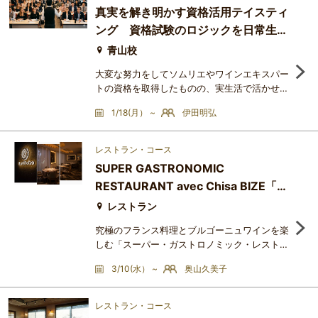
チーズは相性が良いものですが、乳種や熟成方
真実を解き明かす資格活用テイスティ
法によって非常にバラエティ豊かなチーズが存
ング 資格試験のロジックを日常生活
在しており、様々なマリアージュを楽しむこと
ができます。人はそれぞ
で実践する
青山校
大変な努力をしてソムリエやワインエキスパー
トの資格を取得したものの、実生活で活かせて
いないと感じる方。あるいは、ワインの資格に
1/18(月） ~
伊田明弘
ついて知りたい将来の受験者が対象の特別実践
講座です。本講座では、試験で得た知識を実戦
で活用できるように再構築します。レストラン
レストラン・コース
でスマートにワインを選び、深い信頼を寄せら
SUPER GASTRONOMIC
れるような、大人の教養と洗練された振る舞い
RESTAURANT avec Chisa BIZE「未
を体系的に身に付けます。最終回のレストラン
回では人気レストラン「
来へのメッセージ」
レストラン
究極のフランス料理とブルゴーニュワインを楽
しむ「スーパー・ガストロノミック・レストラ
ン」へのお誘いです。今回のワインは、サヴィ
3/10(水） ~
奥山久美子
ニ・レ・ボーヌの老舗ドメーヌ・シモン・ビー
ズの代表を務めるビーズ千砂さんからこのイベ
ントのために空輸したグラン・クリュのラトリ
レストラン・コース
シエール・シャンベルタンやコルトン・シャル