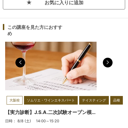
不安がある方にまずオススメの講座は、
全4回の「合格力UP！【
お気に入りに追加
合
】
格力UP！テイスティングコンプリートプラン（全4回）<大阪校>
です。
基本から応用まで一通り学ぶことができ着実に得点力がUPします。
この講座を見た方におすす
週1回2時間で、全32種類のテイスティングで着実に合格に近づきま
め
す。振替も可能です。
このコンプリートプランを受講できない方は、
単発講座
を組み合わ
せて受講することで、得点力アップを図りましょう。
コンプリートプランをご受講の方は、苦手克服やさらなる得点力ア
ップのために、単発講座を効果的にくみあわせることで合格を確実
なものにしていきましょう。
「コンプリートプランが受講できない」「コンプリートプランの第1
回の内容がわからなかった/もう一度復習したい」といった方へでき
大阪校
ソムリエ・ワインエキスパート
テイスティング
品種
るだけ早期に受講していただきたいのが、単発受講でき
る「
【まず
」「
はこの講座】合格できるテイスティングの基本：白ワイン編
【実力診断】J.S.A.二次試験オープン模試 ＜大阪校＞
【まずはこの講座】合格できるテイスティングの基本：赤ワイン
日時： 8/8 (土) 14:00～15:20
」講座
です。白と赤に分かれていますので、必要に応じてご受講
編