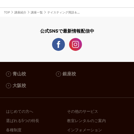
ください。
TOP
講座紹介
講座一覧
テイスティング用語＆徹底解説（150分）
「コンプリートプランの第2回、第3回を受講したが習得度合いに不
安がある」「さらに多くの間違いやすい選択肢のなかから品種や産
公式SNSで最新情報配信中
地を特定できるように磨きをかけたい」といった方におススメなの
が、
「
【基礎力強化】試験によく出る6品種を徹底習得：パターン
」
「
」
1
【基礎力強化】試験によく出る6品種を徹底習得：パターン2
です。それぞれ、各主要品種とじっくり向き合い特徴を確認する内
容で、同一品種の産地違いやまちがいやすい品種、特に重要度の高
い産地を並べて比較する内容となっています。
青山校
銀座校
そして、本番前に必ず受講してほしい
「テイスティング模擬試験」
大阪校
です。本番同様の環境でスティルワインとその他の酒類をテイステ
ィングする、まさに模擬試験。全8種類ご用意していますので、繰り
返しシミュレーションしながら総仕上げをしてください。
はじめての方へ
その他のサービス
選ばれる5つの特長
教室レンタルのご案内
【総仕上げに】テイスティング模擬試験①
【総仕上げに】テイスティング模擬試験②
各種制度
インフォメーション
【総仕上げに】テイスティング模擬試験③