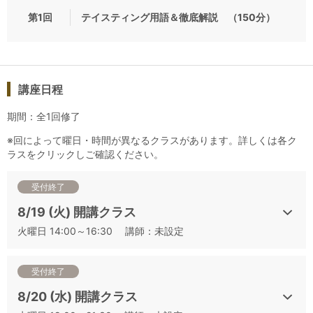
と全くトレーニングになりません。二次試験対策講座を受ける方
第1回
テイスティング用語＆徹底解説 （150分）
は、こちらの「テイスティング用語・徹底解説」講座を受講するこ
とを強くお勧めいたします。
▼2025年度の二次試験対策講座のご案内一覧およびお
講座日程
申込みにつきましては、下記リンクよりご確認いただ
期間：全1回修了
けます。
※回によって曜日・時間が異なるクラスがあります。詳しくは各ク
＝調整中の講座があるため、近日リンクを作成します
ラスをクリックしご確認ください。
＝
受付終了
8/19 (火) 開講クラス
＜アカデミーデュヴァンのJ.S.A.ソムリエ/ワインエキ
火曜日 14:00～16:30 講師：未設定
スパート二次対策講座 全体概要＞
J.S.A.ソムリエ/ワインエキスパート資格の二次試験に臨まれる方を
受付終了
対象とした講座です。
8/20 (水) 開講クラス
本講座では、二次試験で課せられるブラインド･テイスティングにお