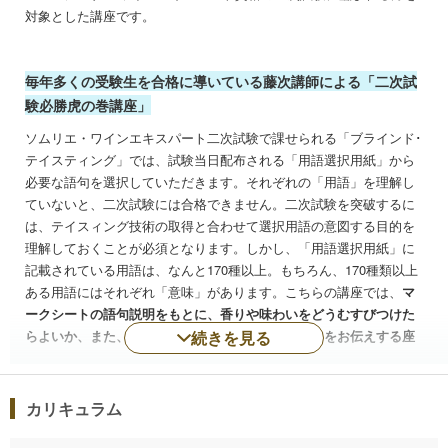
対象とした講座です。
毎年多くの受験生を合格に導いている藤次講師による「二次試
験必勝虎の巻講座」
ソムリエ・ワインエキスパート二次試験で課せられる「ブラインド･
テイスティング」では、試験当日配布される「用語選択用紙」から
必要な語句を選択していただきます。それぞれの「用語」を理解し
ていないと、二次試験には合格できません。二次試験を突破するに
は、テイスィング技術の取得と合わせて選択用語の意図する目的を
理解しておくことが必須となります。しかし、「用語選択用紙」に
記載されている用語は、なんと170種以上。もちろん、170種類以上
ある用語にはそれぞれ「意味」があります。こちらの講座では、
マ
ークシートの語句説明をもとに、香りや味わいをどうむすびつけた
らよいか、また、それらを踏まえた品種特定のコツをお伝えする座
続きを見る
学
です。
その他、用語選択のテクニックをお教えいたします。なお、受験対
カリキュラム
策講座では触れなかった、最終的な品種特定テクニックも伝授いた
します。闇雲にテイスティングを重ねても、用語を理解していない