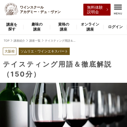
ワインスクール
無料体験
アカデミー・デュ・ヴァン
説明会
趣味の
資格の
オンライン
講座を
ログイン
探す
講座
講座
講座
TOP
講座紹介
講座一覧
テイスティング用語＆徹底解説（150分）
大阪校
ソムリエ・ワインエキスパート
テイスティング用語＆徹底解説
（150分）