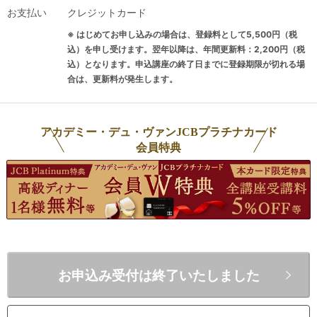
み合わせ
お支払い
クレジットカード
・合格力UP！【テイスティングコンプリートプラン】
※ はじめてお申し込みの場合は、登録料として5,500円（税
＋【得点力アップ】得点に結びつく蒸留酒とリキュールを徹底解
込）を申し受けます。翌年以降は、年間更新料：2,200円（税
説 琥珀色編＆無色透明編
込）となります。申込講座の終了日までに登録期限が切れる場
合は、更新料が発生します。
＋【総仕上げに】テイスティング模擬試験（自信がつくまで何度
でも）
アカデミー・デュ・ヴァンJCBプラチナカード
■
定期的な受講ができない方へのおススメの組み合わせ（単発受講の
会員特典
み組み合わせ）
・【まずはこの講座】合格できるテイスティングの基本：赤＆白
＋【得点力アップ】得点に結びつく蒸留酒とリキュールを徹底解
説 琥珀色編＆無色透明編
＋【総仕上げに】テイスティング模擬試験
（自信がつくまで何度
でも）
お申込み受付は終了いたしました
これから二次試験対策を始める方や、既に対策を始めているものの