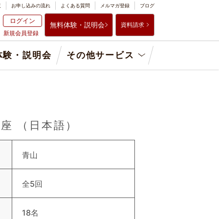
覧
お申し込みの流れ
よくある質問
メルマガ登録
ブログ
ログイン
無料体験・説明会
資料請求
新規会員登録
体験・説明会
その他サービス
格取得講座 （日本語）
青山
全5回
18名