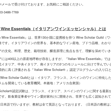
やメールで受け付けております、お気軽にご相談ください。
-3486-7769
ian Wine Essentials（イタリアンワインエッセンシャル）とは
ian Wine Essentials』は、世界130か国に提携校を持つ Wine Scholar 
格です。イタリアワインの世界を、基本的なワイン産地、ブドウ品種、わかり
アの文化、料理、歴史、栽培技術、醸造原理に焦点を当て、理解を深めていき
には400以上の原産地呼称が存在しますが、『Italian Wine Essential
北イタリア、中央イタリア、南イタリアの3つのモジュールに分けて学んでい
的に高く評価される『 Italian Wine Scholar® 』認定プログラムへの入り
 (Wine Scholar Guildとは：イタリア、フランス、スペインのワインに
ラムを開発している教育機関。本拠地：アメリカ合衆国）
ne Scholar®認定試験は、フランス、イタリア、スペインのワインに関する
です。飲食業従事者やワイン愛好家向けに開発され、世界でも広く認知されて
は日本語で行いますが、教材は全て英語となっております。（日本語の教材は