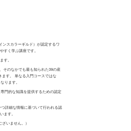
Guild（ワインスカラーギルド）が認定するワ
やすく学ぶ講座です。
ます。
s』では、そのなかでも最も知られた39の産
きます。 単なる入門コースではな
口となります。
特化した専門的な知識を提供するための認定
最新かつ詳細な情報に基づいて行われる認
います。
ございません。）