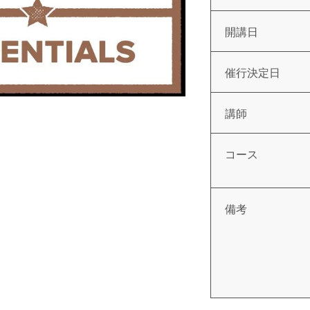
開講日
催行決定日
講師
コース
備考