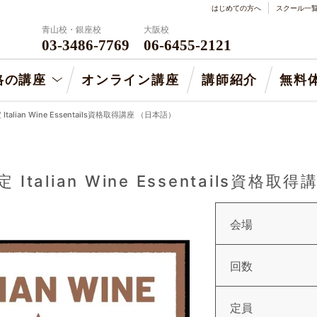
はじめての方へ
スクール一
青山校・銀座校
大阪校
03-3486-7769
06-6455-2121
格の講座
オンライン講座
講師紹介
無料
認定 Italian Wine Essentails資格取得講座 （日本語）
d認定 Italian Wine Essentails資
会場
回数
定員