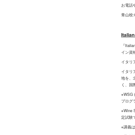
お電話
青山校:03
Ital
『Ital
イン資
イタリ
イタリア
地を、
く、国際
※WSG
プログ
※Wi
定試験
※講義