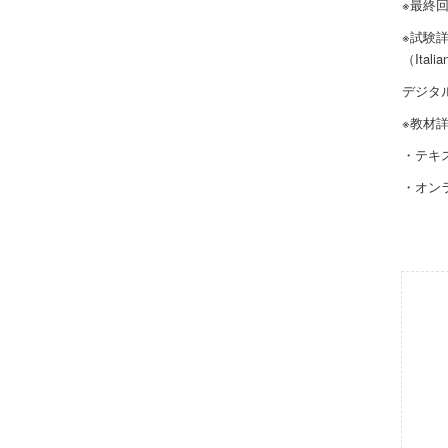
※最終
※試験
（Itali
デジタ
※教材
・テキ
・オン