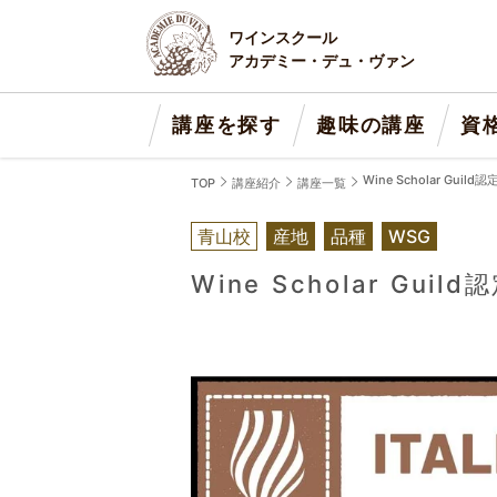
ワインスクール
アカデミー・デュ・ヴァン
講座を探す
趣味の講座
資
Wine Scholar Guild
TOP
講座紹介
講座一覧
青山校
産地
品種
WSG
Wine Scholar Guil