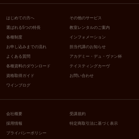
うに苦労し造っているか」等、ワイン
を飲んだ時に、まるで情景が浮かぶよ
うに授業でお伝えしていきます。これ
はじめての方へ
その他のサービス
らを学ぶことで、「このワインの味わ
選ばれる5つの特長
教室レンタルのご案内
いや香りは、こういった理由で生まれ
各種制度
インフォメーション
たんだ」ということまで五感で感じら
れるようになります。単に「このワイ
お申し込みまでの流れ
担当代講のお知らせ
ンは渋みが強いよね」といった表面的
よくある質問
アカデミー・デュ・ヴァン杯
な部分だけではなく、「なぜそう感じ
各種資料のダウンロード
テイスティングカーヴ
たか」を、ブドウの産地の情景や、生
資格取得ガイド
お問い合わせ
産者の方を思い浮かべることで想像す
ることができるのです。例えば、ワイ
ワインブログ
ンを飲んだ時に、このワインは「寒い
所でできたワインなのか？」、それと
も「お日様サンサンの暖かい所ででき
会社概要
受講規約
たワインなのか？」と、世界地図を頭
採用情報
特定商取引法に基づく表示
に思い浮かべながら考えます。そし
て、「酸が強いから少し寒い所かな」
プライバシーポリシー