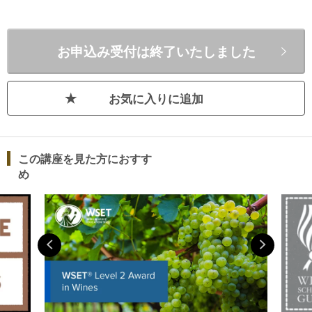
がつかめない試験になっています。そ
のため、教本の内容をだらだらと説明
お申込み受付は終了いたしました
するのではなく、出題傾向に沿った内
容に絞り込んだ効率的で高合格率を実
現する講座内容に編成しています。▶︎
お気に入りに追加
大友順一先生のFacebookはこちら▶︎
大友順一先生のブログはこちら■プロ
フィール酒類卸売会社でワイン・日本
酒のオリジナル商品開発責任者とし
この講座を見た方におすす
て、フランス・イタリア・チリ・スペ
め
インのワイン、北海道・長野ワイン、
新潟での日本酒などの開発に従事。
「ワインのある暮らし」の普及のため
ワインの知識向上の必要性を感じ、
2012年からアカデミー・デュ・ヴァン
に通い始め、ワインにのめり込む。新
設ワイナリーの支援をはじめ、長野県
東御市の千曲川ワインアカデミーでブ