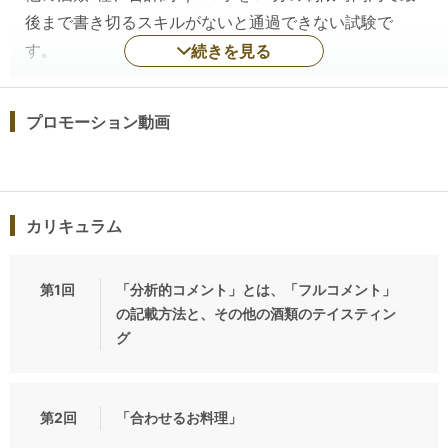
後まで書き切るスキルがないと通過できない試験で
す。
続きを見る
本講座は、ここ数年間の試験内容の詳細、出題者であ
るソムリエ協会技術研究部の問題意識を分析し、各テ
プロモーション動画
ーマに沿った「分析的コメント」を書き切るスキルを
身につけるための講座です。
ブラインドテイスティングのスキルを付ける講座では
なく、試験に合格することに特化した講座ですので、
カリキュラム
試験対策に的を絞った内容であることをご理解の上、
ご参加ください。
第1回
「分析的コメント」とは、「フルコメント」
の記載方法と、その他の酒類のテイスティン
グ
2、講座の内容
《各回の主なテーマ》
第1回：
第2回
「合わせるお料理」
・テイスティング試験の内容、過去の事例から、何が