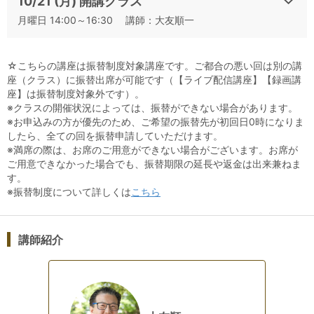
10/21 (月) 開講クラス
月曜日 14:00～16:30 講師：大友順一
お申込みの方は、出席・欠席に関わらず後日録画配信
☆こちらの講座は振替制度対象講座です。ご都合の悪い回は別の講
を閲覧いただけます。
座（クラス）に振替出席が可能です（【ライブ配信講座】【録画講
座】は振替制度対象外です）。
※録画閲覧期限：11/5から公開～2024年11月25日(月)ま
※クラスの開催状況によっては、振替ができない場合があります。
で
※お申込みの方が優先のため、ご希望の振替先が初回日0時になりま
したら、全ての回を振替申請していただけます。
※満席の際は、お席のご用意ができない場合がございます。お席が
ご用意できなかった場合でも、振替期限の延長や返金は出来兼ねま
◆動画閲覧方法
す。
・受講生向けマイページ
※振替制度について詳しくは
こちら
（https://www.adv.gr.jp/members/login/）でご確認く
ださい。
講師紹介
・マイページにログイン後「動画視聴」アイコンより
ご覧いただけます。
※動画閲覧期限：2024年11月5日(火)～2024年11月25
日(月)まで