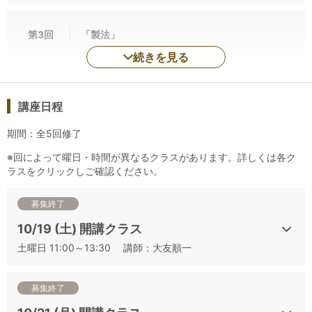
問われ、試験当日までに何を準備すべきかを詳細に解
説
第3回
「製法」
・「分析的コメント」とは、「フルコメント」の基本
続きを見る
とワインのタイプ別の記載方法を中心に解説
・テイスティングは、その他の酒類で出る可能性の高
講座日程
い14種について解説し、テイスティング
期間：全5回修了
第2回～4回は、試験で問われるテーマを中心に書くべ
※回によって曜日・時間が異なるクラスがあります。詳しくは各ク
き内容、得点のポイントを解説します。白・赤・ロ
ラスをクリックしご確認ください。
ゼ・泡・オレンジといったワインのタイプ別にポイン
トを解説します。その後に本番形式でテイスティング
募集終了
を実施し、制限時間後に解説します。
10/19 (土) 開講クラス
第2回：「合わせるお料理」
土曜日 11:00～13:30 講師：大友順一
第3回：「製法」
第4回：「シチュエーション」
募集終了
第5回：本番に向けた総合的な解説