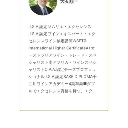
大友順一
◆資料ダウンロード方法
J.S.A.認定ソムリエ・エクセレンス
マイページの「申込み済の講座【資料ダウンロードも
J.S.A.認定ワインエキスパート・エク
セレンスワイン検定講師WSET®
こちら】」→申込済み講座「全て」→資料ダウンロード
International Higher CertificateA+オ
より、PDFデータをダウンロード
ーストラリアワイン・トレード・スペ
https://www.adv.gr.jp/files/informations/2021/0827/
シャリスト南アフリカ・ワインスペシ
how_to_download_document.pdf
ャリストC.P.A.認定チーズプロフェッ
※資料ダウンロード期限：2024年11月25日(月)
ショナルJ.S.A.認定SAKE DIPLOMA千
曲川ワインアカデミー4期卒業■ダブ
◆＜青山校で開催＞
第二日
J.S.A.ソムリエ・エクセレンス
ルでエクセレンス資格を持つ、エクセ
程 実技／
口頭試問
講座はこちら
レンス試験対策のスペシャリスト2017
J.S.A.ソムリエ・エクセレンス第二日程 実技・口頭試問講座
年ソムリエ・エクセレンス、2019年ワ
インエキスパート・エクセレンス取
得。エクセレンス資格取得の専門講師
◆＜録画配信＞
第
J.S.A.ワインエキスパート・エクセレンス
として2019年は一人で35名のエクセ