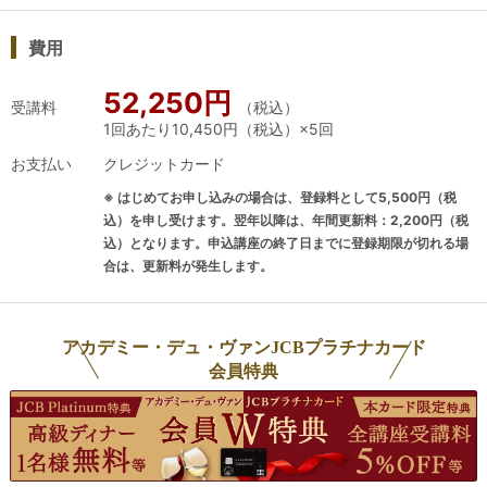
二日程 「論述対策」はこちら
レンス受験生を担当し、エクセレンス
費用
J.S.A.ワインエキスパート・エクセレンス第二日程論述試験対
一次試験(筆記)で、合格率４２．９％
策講座
と高い合格率を実現しました。また、
52,250円
二次三次試験もワインエキスパート・
受講料
（税込）
1回あたり10,450円（税込）×5回
エクセレンス全員合格、ソムリエ・エ
クセレンスも約7割と高い合格率を実
お支払い
クレジットカード
検索コード: エクセレンス第二日程_テイスティング＿通学
現しています。高い合格率の要因は、
※ はじめてお申し込みの場合は、登録料として5,500円（税
エクセレンス試験の内容を徹底的に分
込）を申し受けます。翌年以降は、年間更新料：2,200円（税
析し、直近の試験を2回突破したエク
込）となります。申込講座の終了日までに登録期限が切れる場
セレンス試験に精通した講師と独特の
合は、更新料が発生します。
対策講座の内容にあります。エクセレ
ンス試験は、ソムリエ協会の教本の内
アカデミー・デュ・ヴァンJCBプラチナカード
容を中心に勉強しているだけでは合格
会員特典
できない水準になってきています。世
界大会・日本大会のコンクール水準の
世界の動きやトレンドを押さえ、出題
者であるソムリエ協会技術研究部の問
題意識を追い続けなければ、出題傾向