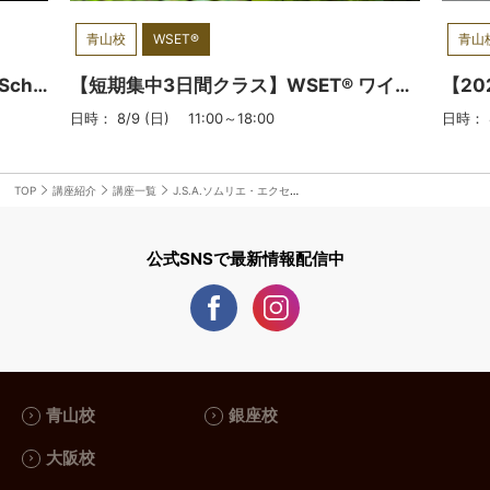
ドウ栽培・ワイン醸造を学んだ経験を
青山校
WSET®
青山
活かし、現在オリジナル日本ワインの
開発に携わる。2014年から首都圏各地
【9月開講：短期集中3日間】Wine Scholar Guild認定 Italian Wine Essentials資格取得講座（日本語）
【短期集中3日間クラス】WSET® ワインレベル2 資格～ラベルを読み解く（日本語：3日間＋認定試験）
でワインカルチャーの講師として、講
日時： 8/9 (日) 11:00～18:00
日時： 8
師育成とコンテンツ作りを行う。■ワ
インに詰まっている「生産者の想い」
を感じて欲しい。ワインの生産者の方
TOP
講座紹介
講座一覧
J.S.A.ソムリエ・エクセレンス、J.S.A.ワインエキスパート・エクセレンス第二日程 テイスティング理論・実践講座
にとって、ワインは「自分の子どもの
ように育てて造ったもの」です。ブド
公式SNSで最新情報配信中
ウの栽培から始まり、醸造でも色々な
工夫をし、ワインを造る。まさにワイ
ンを「育てている」のです。皆さんに
はワインを通して、それを感じて欲し
いと思います。 私のクラスでは、
「ワインのブドウはどこで栽培されて
青山校
銀座校
いて、栽培にはどんな工夫されている
大阪校
か」や、「ワインの生産者は、どのよ