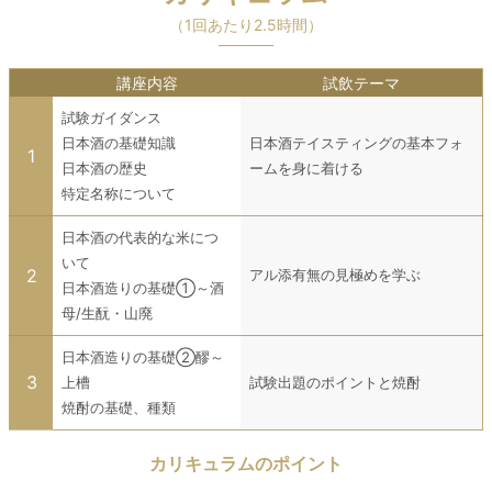
（1回あたり2.5時間）
講座内容
試飲テーマ
試験ガイダンス
日本酒の基礎知識
日本酒テイスティングの基本フォ
1
日本酒の歴史
ームを身に着ける
特定名称について
日本酒の代表的な米につ
いて
2
アル添有無の見極めを学ぶ
日本酒造りの基礎①～酒
母/生酛・山廃
日本酒造りの基礎②醪～
3
上槽
試験出題のポイントと焼酎
焼酎の基礎、種類
カリキュラムのポイント