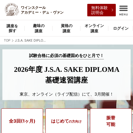
無料体験
ワインスクール
説明会
アカデミー・デュ・ヴァン
趣味の
資格の
オンライン
講座を
ログイン
探す
講座
講座
講座
TOP
J.S.A. SAKE DIPLOMA 基礎速習講座
試験合格に必須の基礎固めをひと月で！
2026年度 J.S.A. SAKE DIPLOMA
基礎速習講座
東京、オンライン（ライブ配信）にて、3月開催！
振替
全3回
(1ヶ月)
はじめて
の方向け
可能