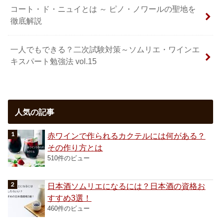
コート・ド・ニュイとは ～ ピノ・ノワールの聖地を
徹底解説
一人でもできる？二次試験対策～ソムリエ・ワインエ
キスパート勉強法 vol.15
人気の記事
赤ワインで作られるカクテルには何がある？
その作り方とは
510件のビュー
日本酒ソムリエになるには？日本酒の資格お
すすめ3選！
460件のビュー