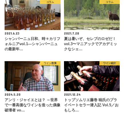
コラム
コラム
2021.6.23
2021.7.28
シャンパーニュ日和、時々カリフ
夏は暑いぞ、セレブのロゼだ！
ォルニアvol.1—シャンパーニュ
vol.3〜マニアックでアカデミッ
の最新年…
クなシェ…
ワイン教養
ワイン紹介
2024.5.20
2021.12.24
アンリ・ジャイエとは？ ～世界
トップソムリエ藤巻 暁氏のプラ
で一番高価なワインを造った偶像
イベートセラー潜入記 Vol.5／お
破壊者 vo…
もしろ…