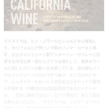
リトライでは、ピノ・ノワールとシャルドネに特化し
て、カリフォルニア州ソノマ郡のソノマ・コースト地
区、およびメンドシーノ郡アンダーソン・ヴァレーに位
置する冷涼な単一畑からブドウを購入して、畑名をラベ
ルに冠したワインの数々を生産している。自社畑もソノ
マとメンドシーノにひとつずつあり、そこではルドル
フ・シュタイナーもびっくりの完全なビオディナミ栽培
を実施する（同農法の公式認証団体であるデメテール
が、「充分に厳格ではない」という理由で、あえて認証
を取らないほどだ）。ワイナリーは、ソノマ・コースト