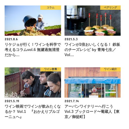
コラム
ペアリング
2021.8.6
2021.5.3
リケジョが行く！ワインを科学で
ワインが2倍おいしくなる！ 鉄板
考えるコラムvol.6 無濾過無清澄
のチーズレシピ by 青海七生／
だから…
Vol…
ワイン教養
ワイン紹介
2021.5.19
2021.7.14
ワイン映画でワインが飲みたくな
アーバンワイナリーへ行こう
るか？ Vol.1 『おかえりブルゴ
Vol.3 ブックロード〜葡蔵人【東
ーニュへ』
京／御徒町】