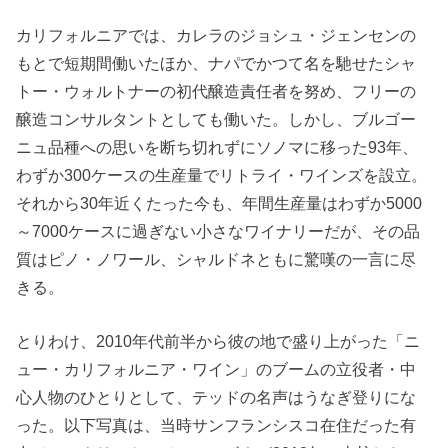
カリフォルニアでは、カレラのジョシュ・ジェンセンの
もとで短期間働いたほか、ナパでかつて名を馳せたシャ
トー・ウォルトナーの初代醸造責任者を努め、フリーの
醸造コンサルタントとしても働いた。しかし、ブルゴー
ニュ品種への思いを断ち切れずにソノマに移った93年、
わずか300ケースの生産量でリトライ・ワインズを設立。
それから30年近くたった今も、年間生産量はわずか5000
～7000ケースに過ぎない小さなワイナリーだが、その品
質はピノ・ノワール、シャルドネともに驚嘆の一言に尽
きる。
とりわけ、2010年代前半から彼の地で盛り上がった「ニ
ュー・カリフォルニア・ワイン」のブームの立役者・中
心人物のひとりとして、テッドの名声はうなぎ登りにな
った。以下写真は、当時サンフランシスコ在住だった有