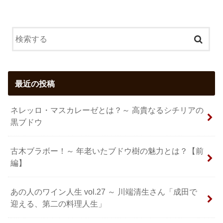
最近の投稿
ネレッロ・マスカレーゼとは？～ 高貴なるシチリアの
黒ブドウ
古木ブラボー！～ 年老いたブドウ樹の魅力とは？【前
編】
あの人のワイン人生 vol.27 ～ 川端清生さん「成田で
迎える、第二の料理人生」