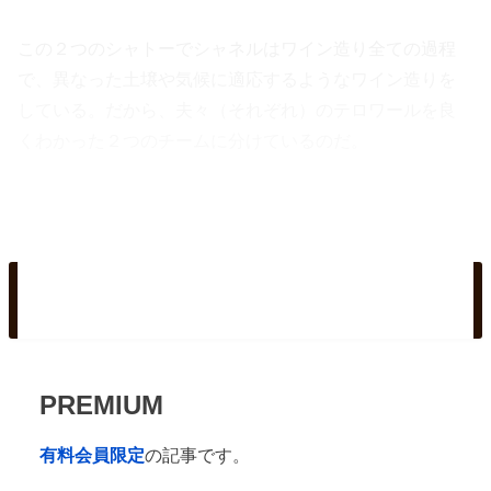
この２つのシャトーでシャネルはワイン造り全ての過程
で、異なった土壌や気候に適応するようなワイン造りを
している。だから、夫々（それぞれ）のテロワールを良
くわかった２つのチームに分けているのだ。
2．シャトーの買収
PREMIUM
有料会員限定
の記事です。