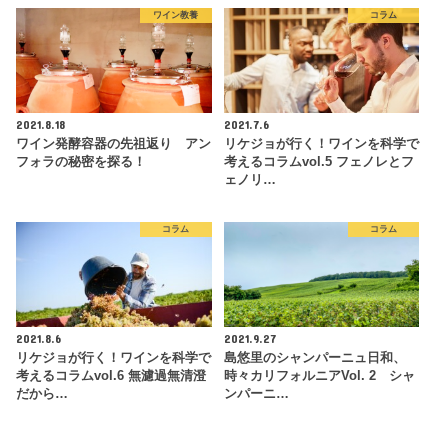
ワイン教養
コラム
2021.8.18
2021.7.6
ワイン発酵容器の先祖返り アン
リケジョが行く！ワインを科学で
フォラの秘密を探る！
考えるコラムvol.5 フェノレとフ
ェノリ…
コラム
コラム
2021.8.6
2021.9.27
リケジョが行く！ワインを科学で
島悠里のシャンパーニュ日和、
考えるコラムvol.6 無濾過無清澄
時々カリフォルニアVol. 2 シャ
だから…
ンパーニ…