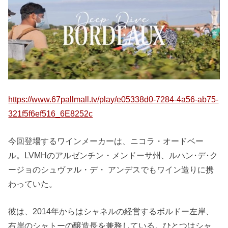
https://www.67pallmall.tv/play/e05338d0-7284-4a56-ab75-
321f5f6ef516_6E8252c
今回登場するワインメーカーは、ニコラ・オードベー
ル。LVMHのアルゼンチン・メンドーサ州、ルハン･デ･ク
ージョのシュヴァル・デ・ アンデスでもワイン造りに携
わっていた。
彼は、2014年からはシャネルの経営するボルドー左岸、
右岸のシャトーの醸造長を兼務している。ひとつはシャ