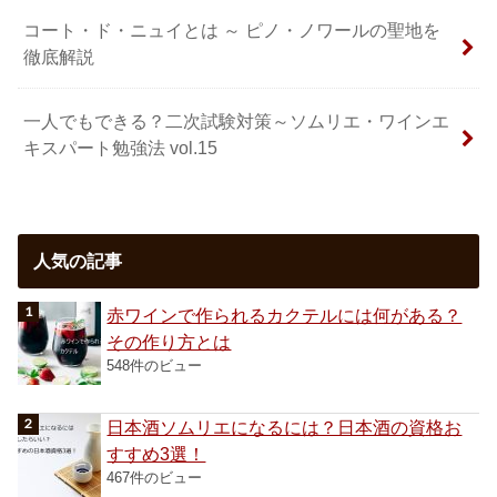
コート・ド・ニュイとは ～ ピノ・ノワールの聖地を
徹底解説
一人でもできる？二次試験対策～ソムリエ・ワインエ
キスパート勉強法 vol.15
人気の記事
赤ワインで作られるカクテルには何がある？
その作り方とは
548件のビュー
日本酒ソムリエになるには？日本酒の資格お
すすめ3選！
467件のビュー