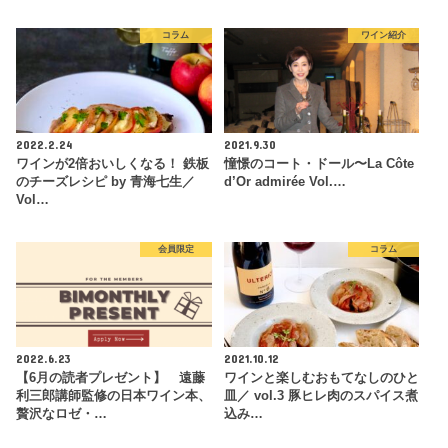
コラム
ワイン紹介
2022.2.24
2021.9.30
ワインが2倍おいしくなる！ 鉄板
憧憬のコート・ドール〜La Côte
のチーズレシピ by 青海七生／
d’Or admirée Vol.…
Vol…
会員限定
コラム
2022.6.23
2021.10.12
【6月の読者プレゼント】 遠藤
ワインと楽しむおもてなしのひと
利三郎講師監修の日本ワイン本、
皿／ vol.3 豚ヒレ肉のスパイス煮
贅沢なロゼ・…
込み…