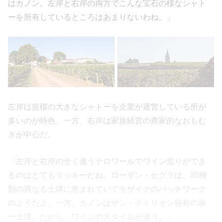
はカノン。左岸と右岸の両方でこんな宝石の様なシャト
ーを所有しているところはあまりないわね。」
左岸は規模の大きなシャトーを企業が運営している所が
多いのが特色。一方、右岸は家族経営の農家的なおもむ
きが中心だ。
「左岸と右岸の全く違うテロワールでワイン造りができ
るのはとてもラッキーだね。ローザン・セグラは、20種
類の異なる土壌に恵まれていてモザイクのパッチワーク
のようだよ。一方、カノンはサン・テミリオン特有の単
一土壌。だから、ワインのスタイルが違う。」