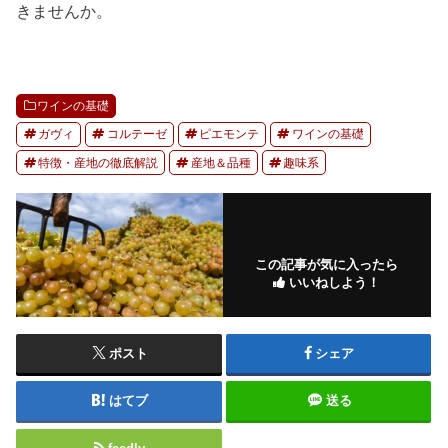
きませんか。
ワインの基礎
ガヴィ
コルテーゼ
ピエモンテ
ワインの基礎
特徴・産地の徹底解説
産地＆品種
趣味系
この記事が気に入ったら
いいねしよう！
ポスト
シェア
はてブ
送る