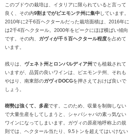
このブドウの栽培は、イタリアに限られていると言って
良く、その内
9割までがピエモンテ州に集中
しています。
2010年に2千6百ヘクタールだった栽培面積は、2016年に
は2千4百ヘクタール。2000年をピークにほぼ横ばい傾向
です。その内、
ガヴィが千５百ヘクタール程度
を占めて
います。
残りは、
ヴェネト州とロンバルディア州
でも植栽されて
いますが、品質の良いワインは、ピエモンテ州、それも
やはり、南東部の
ガヴィDOCG
を押さえておけば良いで
しょう。
樹勢は強くて、多産
です。このため、収量を制御しない
で大量生産をしてしまうと、シャバシャバの素っ気ない
ワインになってしまいます。ガヴィの原産地呼称上の規
則では、ヘクタール当たり、9.5トンを超えてはいけない