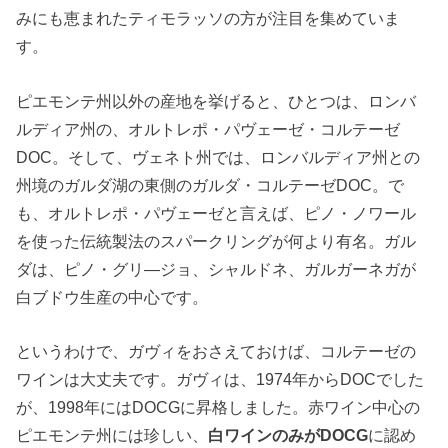
みにも恵まれたティモラッソの方が注目を集めていま
す。
ピエモンテ州以外の産地を挙げると、ひとつは、ロンバ
ルディア州の、オルトレポ・パヴェーゼ・コルテーゼ
DOC。そして、ヴェネト州では、ロンバルディア州との
州境のガルダ湖の東側のガルダ・コルテーゼDOC。で
も、オルトレポ・パヴェーゼと言えば、ピノ・ノワール
を使った伝統製法のスパークリングが何より有名。ガル
ダは、ピノ・グリ―ジョ、シャルドネ、ガルガーネガが
白ブドウ生産の中心です。
というわけで、ガヴィをおさえておけば、コルテーゼの
ワインは大丈夫です。ガヴィは、1974年からDOCでした
が、1998年にはDOCGに昇格しました。赤ワイン中心の
ピエモンテ州には珍しい、
白ワインのみがDOCG
に認め