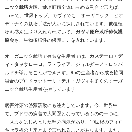
ニック栽培大国
。栽培面積全体に占める割合で言えば、
15％で、世界トップ。ガヴィでも、オーガニック、ビオ
ディナミの栽培手法が大いに採用されています。被覆植
物も盛んに取り入れられていて、
ガヴィ原産地呼称保護
協会
も、生物多様性の保護に力を入れています。
オーガニック栽培で有名な生産者では、
カステーロ・デ
ィ・タッサローロ、ラ・ライア
、ジョルダーノ・ロンバ
ルドを挙げることができます。95の生産者から成る協同
組合のプロドゥットーリ・デル・ガヴィも多くのオーガ
ニック栽培生産者を擁しています。
病害対策の啓蒙活動にも注力しています。今、世界中
で、ブドウの病害で大問題となっているものの一つに、
エスカをはじめとした
幹の病気
があり、19世紀のフィロ
キセラ禍の再来とまで言われることがあります。また、