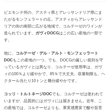
ピエモンテ州の、アスティ県とアレッサンドリア県にま
たがるモンフェラートの丘。アスティからアレッサンド
リアの街の南部に広がる地域で、コルテーゼのワインが
造られています。
ガヴィDOCG
はこの広い産地の一部で
す。
他に、
コルテーゼ・デル・アルト・モンフェッラート
DOC
もこの産地の一つ。でも、DOCGの厳しい規則を守
っているガヴィとは異なり、コルテーゼ使用率は、ガヴ
ィの100％より緩やかで、85％で大丈夫。収量制限も、ヘ
クタール当たり10トンと幾分緩やかです。
コッリ・トルトネージDOC
でも、コルテーゼは使われて
いますが、品質的にはガヴィには届きません。近年、こ
の産地では、コルテーゼよりも、果実感豊富で酸や旨苦