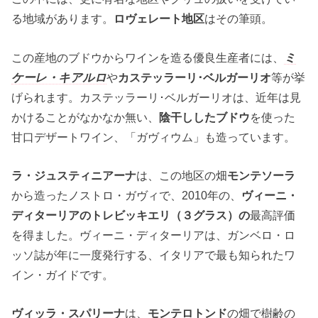
る地域があります。
ロヴェレート地区
はその筆頭。
この産地のブドウからワインを造る優良生産者には、
ミ
ケーレ・キアルロ
や
カステッラーリ･ベルガーリオ
等が挙
げられます。カステッラーリ･ベルガーリオは、近年は見
かけることがなかなか無い、
陰干ししたブドウ
を使った
甘口デザートワイン、「ガヴィウム」も造っています。
ラ・ジュスティニアーナ
は、この地区の畑
モンテソーラ
から造ったノストロ・ガヴィで、2010年の、
ヴィーニ・
ディターリアのトレビッキエリ（３グラス）の
最高評価
を得ました。ヴィーニ・ディターリアは、ガンベロ・ロ
ッソ誌が年に一度発行する、イタリアで最も知られたワ
イン・ガイドです。
ヴィッラ・スパリーナ
は、
モンテロトンド
の畑で樹齢の