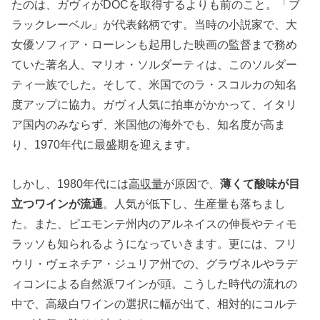
たのは、ガヴィがDOCを取得するよりも前のこと。「ブ
ラックレーベル」が代表銘柄です。当時の小説家で、大
女優ソフィア・ローレンも起用した映画の監督まで務め
ていた著名人、マリオ・ソルダーティは、このソルダー
ティ一族でした。そして、米国でのラ・スコルカの知名
度アップに協力。ガヴィ人気に拍車がかかって、イタリ
ア国内のみならず、米国他の海外でも、知名度が高ま
り、1970年代に最盛期を迎えます。
しかし、1980年代には
高収量
が原因で、
薄くて酸味が目
立つワインが流通
。人気が低下し、生産量も落ちまし
た。また、ピエモンテ州内のアルネイスの伸長やティモ
ラッソも知られるようになっていきます。更には、フリ
ウリ・ヴェネチア・ジュリア州での、グラヴネルやラデ
ィコンによる自然派ワインが頭。こうした時代の流れの
中で、高級白ワインの選択に幅が出て、相対的にコルテ