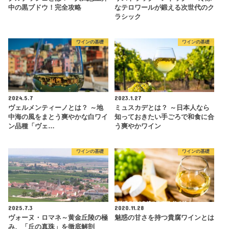
中の黒ブドウ！完全攻略
なテロワールが鍛える次世代のク
ラシック
ワインの基礎
ワインの基礎
2024.5.7
2023.1.27
ヴェルメンティーノとは？ ～地
ミュスカデとは？ ～日本人なら
中海の風をまとう爽やかな白ワイ
知っておきたい手ごろで和食に合
ン品種「ヴェ…
う爽やかワイン
ワインの基礎
ワインの基礎
2025.7.3
2020.11.28
ヴォーヌ・ロマネ～黄金丘陵の極
魅惑の甘さを持つ貴腐ワインとは
み、「丘の真珠」を徹底解剖