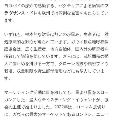
ヨコバイの媒介で感染する、バクテリアによる病害の
フ
ラヴサンス・ドレ
も欧州では深刻な被害をもたらしてい
ます。
いずれも、根本的な対策は無いのが悩み。生産者は、対
処療法的な対応が迫られています。ガヴィ原産地呼称保
護協会は、広く生産者、地方自治体、国内外の研究者を
招致して議論を促しています。さらには、栽培面積の拡
大に歯止めを掛ける一方で、クローン選抜や精密ブドウ
栽培、収量制限や野生酵母活用などにも尽力していま
す。
マーケティング活動に目を移しても、量より質をスロー
ガンにした、盛大なテイスティング・イヴェントが、協
会の主催で始まりました。2022年は、ローマを皮切り
に、ガヴィの最大のマーケットであるロンドン、ニュー