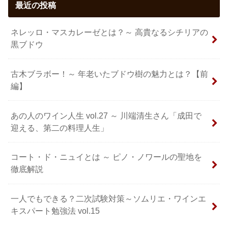
最近の投稿
ネレッロ・マスカレーゼとは？～ 高貴なるシチリアの
黒ブドウ
古木ブラボー！～ 年老いたブドウ樹の魅力とは？【前
編】
あの人のワイン人生 vol.27 ～ 川端清生さん「成田で
迎える、第二の料理人生」
コート・ド・ニュイとは ～ ピノ・ノワールの聖地を
徹底解説
一人でもできる？二次試験対策～ソムリエ・ワインエ
キスパート勉強法 vol.15