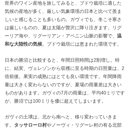
世界のワイン産地を旅してみると、ブドウ栽培に適した
気候の産地が多く、厳しい気象環境の日本と比べて羨ま
しいと感じることも多いもの。ガヴィでも、冬こそ寒さ
は厳しいものの、夏は太陽が贅沢に降り注ぎます。リグ
ーリア海や、リグーリアン・アペニン山脈の影響で、
温
和な大陸性の気候
。ブドウ栽培には恵まれた環境です。
日本の勝沼と比較すると、年間日照時間は2割増し。特
に、結実、ヴェレゾンから収穫に至る時期の日照量は、2
倍前後。果実の成熟にはとても良い環境です。年間降雨
量は大きく変わらないのですが、夏場の雨量差は大きい
ものがあります。ガヴィの7月の雨量は、平均40ミリです
が、勝沼では100ミリを優に超えてしまいます。
ガヴィの土壌は、北から南へと、移り変わっていきま
す。
タッサローロ村
やノーヴィ・リグーレ村の有る北部