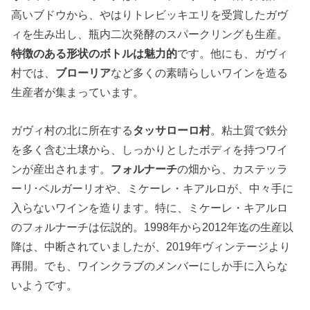
高いブドウから、やはりトレビッキエリを受賞したガヴ
ィを生み出し、瓶内二次発酵のスパークリングも生産。
特徴のある形状のボトルは魅力的
です。他にも、ガヴィ
村では、
ブローリア
など多くの素晴らしいワインを造る
生産者が集まっています。
ガヴィ村の北に所在する
タッサローロ村
。粘土質で鉄分
を多く含む土壌から、しっかりとしたボディを持つワイ
ンが産出されます。
フォルナーチ
の畑から、カステッラ
ーリ･ベルガーリオや、ミケーレ・キアルロが、中々手に
入らないワインを造ります。特に、ミケーレ・キアルロ
のフォルナーチは伝説的。1998年から2012年迄の生産以
降は、中断されていましたが、2019年ヴィンテージより
再開。でも、ワインクラブのメンバーにしか手に入らな
いようです。