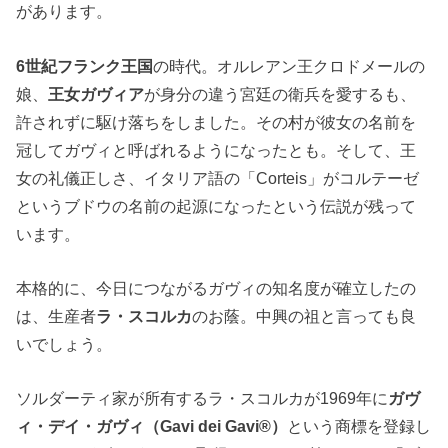
があります。
6世紀フランク王国
の時代。オルレアン王クロドメールの
娘、
王女ガヴィア
が身分の違う宮廷の衛兵を愛するも、
許されずに駆け落ちをしました。その村が彼女の名前を
冠してガヴィと呼ばれるようになったとも。そして、王
女の礼儀正しさ、イタリア語の「Corteis」がコルテーゼ
というブドウの名前の起源になったという伝説が残って
います。
本格的に、今日につながるガヴィの知名度が確立したの
は、生産者
ラ・スコルカ
のお蔭。中興の祖と言っても良
いでしょう。
ソルダーティ家が所有するラ・スコルカが1969年に
ガヴ
ィ・デイ・ガヴィ（Gavi dei Gavi®）
という商標を登録し