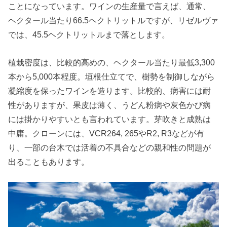
ことになっています。ワインの生産量で言えば、通常、
ヘクタール当たり66.5ヘクトリットルですが、リゼルヴァ
では、45.5ヘクトリットルまで落とします。
植栽密度は、比較的高めの、ヘクタール当たり最低3,300
本から5,000本程度。垣根仕立てで、樹勢を制御しながら
凝縮度を保ったワインを造ります。比較的、病害には耐
性がありますが、果皮は薄く、うどん粉病や灰色かび病
には掛かりやすいとも言われています。芽吹きと成熟は
中庸。クローンには、VCR264, 265やR2, R3などが有
り、一部の台木では活着の不具合などの親和性の問題が
出ることもあります。