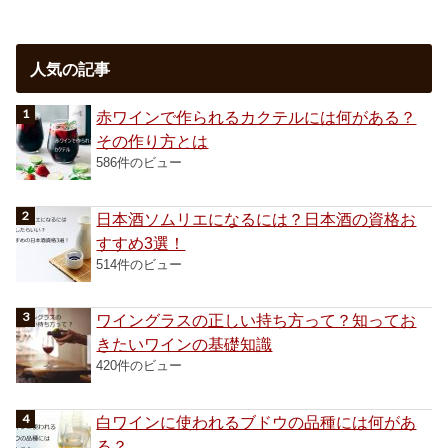
人気の記事
赤ワインで作られるカクテルには何がある？
その作り方とは
586件のビュー
日本酒ソムリエになるには？日本酒の資格お
すすめ3選！
514件のビュー
ワイングラスの正しい持ち方って？知ってお
きたいワインの基礎知識
420件のビュー
白ワインに使われるブドウの品種には何があ
る？