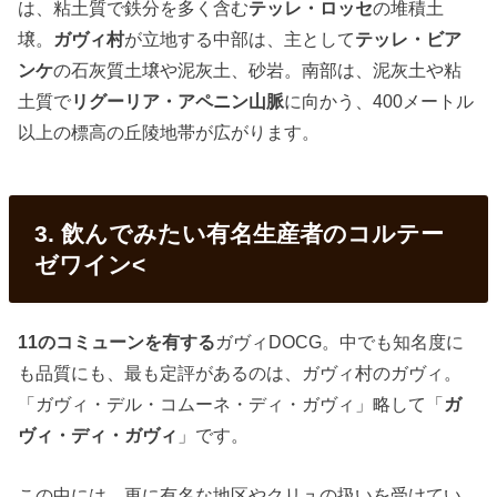
は、粘土質で鉄分を多く含む
テッレ・ロッセ
の堆積土
壌。
ガヴィ村
が立地する中部は、主として
テッレ・ビア
ンケ
の石灰質土壌や泥灰土、砂岩。南部は、泥灰土や粘
土質で
リグーリア・アペニン山脈
に向かう、400メートル
以上の標高の丘陵地帯が広がります。
3. 飲んでみたい有名生産者のコルテー
ゼワイン<
11のコミューンを有する
ガヴィDOCG。中でも知名度に
も品質にも、最も定評があるのは、ガヴィ村のガヴィ。
「ガヴィ・デル・コムーネ・ディ・ガヴィ」略して「
ガ
ヴィ・ディ・ガヴィ
」です。
この中には、更に有名な地区やクリュの扱いを受けてい