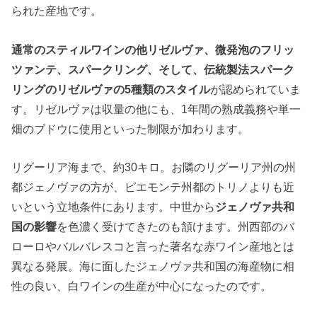
られた産地です。
通常のスティルワインの他リゼルヴァ、微発泡のフリッ
ツァンテ、スパークリング、そして、伝統製法スパーク
リングのリゼルヴァの5種類のスタイル
が認められていま
す。リゼルヴァは収量の他にも、1年間の熟成義務や単一
畑のブドウに使用といった制限が加わります。
リグーリア海まで、約30キロ。お隣のリグーリア州の州
都ジェノヴァの方が、ピエモンテ州都のトリノよりも近
いという立地条件にあります。中世から
ジェノヴァ共和
国の影響
を色濃く受けてきたのも頷けます。州西部のバ
ローロやバルバレスコと言った著名な赤ワイン産地とは
異なる発展。海に面したジェノヴァ共和国の海産物に相
性の良い、白ワインの生産が中心になったのです。