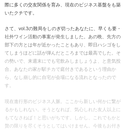
際に多くの交友関係を育み、現在のビジネス基盤をも築
いたクチです。
さて、vol.3の難局をしのぎ切ったあなたに、早くも要・
社外ワイン活動の事案が発生しました。あの晩、先方の
部下の方とは年が近かったこともあり、即日ハシゴをし
てしまうほどに話が弾んだところまでは最高でした。そ
の勢いで、来週末にでも宅飲みしましょうよ、と意気投
合。あなたの家が駅チカで庭付きであるという理由か
ら、なし崩し的に自宅が会場になる流れとなったので
す。
現在進行形のビジネス人脈。ここから新しい何かに繋が
るかもしれない。そうとなれば、気心しれた友人以上に
もてなさねば！と思いがちです。しかし、これでもかと
贅の限りを尽くそうとしてはいけません。今後もお付き