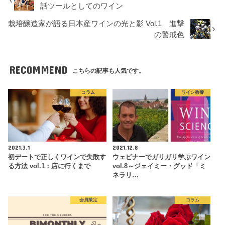
話ツールとしてのワイン
栽培醸造家が語る日本産ワインの光と影 Vol.1 進撃
の警戒色
RECOMMEND
こちらの記事も人気です。
コラム
ワイン教養
2021.3.1
2021.12.8
初デートで正しくワインで失敗す
ウェビナーでガリガリ学ぶワイン
る方法 vol.1：店に行くまで
vol.8～ジェイミー・グッド「ミ
ネラリ…
会員限定
コラム