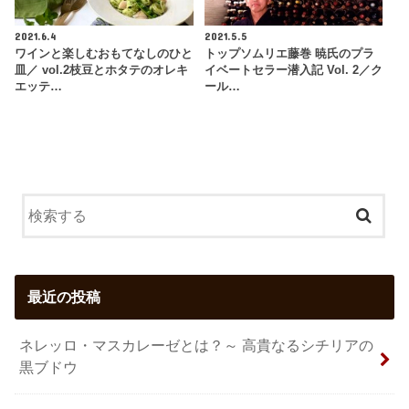
2021.6.4
2021.5.5
ワインと楽しむおもてなしのひと
トップソムリエ藤巻 暁氏のプラ
皿／ vol.2枝豆とホタテのオレキ
イベートセラー潜入記 Vol. 2／ク
エッテ…
ール…
最近の投稿
ネレッロ・マスカレーゼとは？～ 高貴なるシチリアの
黒ブドウ