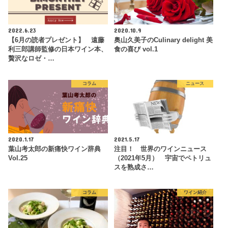
2022.6.23
2020.10.9
【6月の読者プレゼント】 遠藤
奥山久美子のCulinary delight 美
利三郎講師監修の日本ワイン本、
食の喜び vol.1
贅沢なロゼ・…
コラム
ニュース
2020.1.17
2021.5.17
葉山考太郎の新痛快ワイン辞典
注目！ 世界のワインニュース
Vol.25
（2021年5月） 宇宙でペトリュ
スを熟成さ…
コラム
ワイン紹介