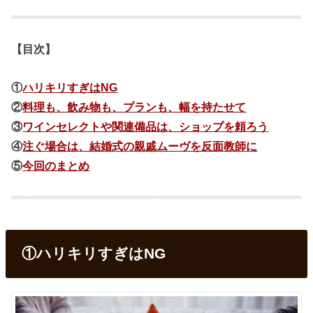
【目次】
①
ハリキリすぎはNG
②
料理も、飲み物も、プランも、幅を持たせて
③
ワインセレクトや関連備品は、ショップを頼ろう
④
注ぐ場合は、結婚式の親戚ムーヴを反面教師に
⑤
今回のまとめ
①ハリキリすぎはNG