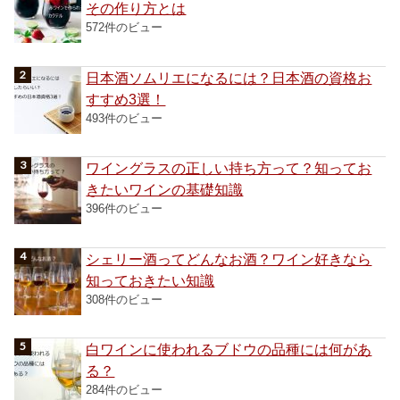
その作り方とは
572件のビュー
日本酒ソムリエになるには？日本酒の資格お
すすめ3選！
493件のビュー
ワイングラスの正しい持ち方って？知ってお
きたいワインの基礎知識
396件のビュー
シェリー酒ってどんなお酒？ワイン好きなら
知っておきたい知識
308件のビュー
白ワインに使われるブドウの品種には何があ
る？
284件のビュー