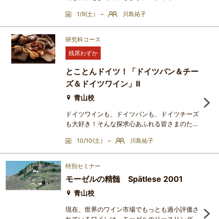
繊細でエレガントなドイツワインは、近年の健
1/9(土） ~
川島祐子
康志向や低アルコール志向の高まりとともに、
世界中で注目を集めています。本シリーズで
は、マスタークラス第2弾として、産地ごとの
研究科コース
テロワールや醸造スタイル、品種の個性に焦点
残席わずか
を当てながら、全3回にわたりドイツワインの
魅力を深掘りします。同じ品種でも産地が変わ
とことんドイツ！「ドイツパン＆チー
ると、なぜ味わいが変化する
ズ＆ドイツワイン」Ⅱ
青山校
ドイツワインも、ドイツパンも、ドイツチーズ
も大好き！そんな探求心あふれる皆さまのため
の、楽しく奥深い講座です。毎年この時期にご
10/10(土） ~
川島祐子
好評をいただいている大人気講座「とことんド
イツ！ドイツパン」の第3弾を開催いたしま
す！皆さまは、世界で最もパンの種類が多い国
特別セミナー
が実はドイツであることをご存知でしょうか？
モーゼルの精髄 Spätlese 2001
グルテンフリーのライ麦パン、ずっしりと重厚
なフォルコンブロート、酸味豊かなサワー種の
青山校
パン、そして一度食べると
現在、世界のワイン市場でもっとも過小評価さ