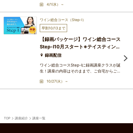
受講いただけます。ワイン総合コースStep-
4/1(水） ~
Ⅰ(テイスティング付き)は、ワインの基礎・テイ
スティングを体系的に学びたい方を対象にした
コースで、アカデミー・デュ・ヴァンが長い歴
ワイン総合コース（Step-Ⅰ）
史の中で洗練を重ねてきた、最も人気の高い講
早割10/13まで
座です。Step-Ⅰを2021年から、てオンライン
講座として開講し、全国のワインラバーのみな
【録画パッケージ】ワイン総合コース
さまにワインの基礎・テイス
Step-Ⅰ10月スタート※テイスティング
グラス6脚付
録画配信
ワイン総合コースStep-Ⅰに録画講座クラスが誕
生！講座の内容はそのままで、ご自宅からご受
講いただけます。テイスティング用ワインもご
10/27(火） ~
自宅にお届けするため、ご自宅にいながらテイ
スティングの授業が楽しめます。ワイン総合コ
ースStep-Ⅰは、ワインの基礎・テイスティング
を体系的に学びたい方を対象にしたコースで、
アカデミー・デュ・ヴァンが長い歴史の中で洗
練を重ねてきた、最も人気の高い講座です。
TOP
講座紹介
講座一覧
Step-Ⅰを2021年からオンラ