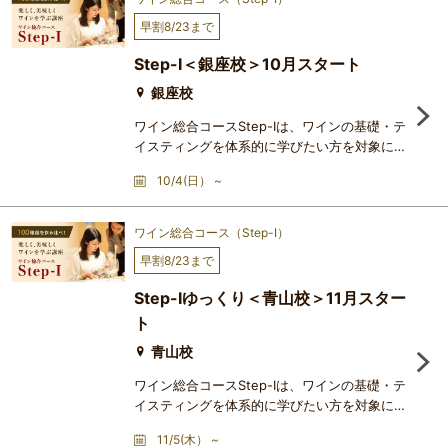
早割8/23まで
Step-Ⅰ＜銀座校＞10月スタート
銀座校
ワイン総合コースStep-Ⅰは、ワインの基礎・テ
イスティングを体系的に学びたい方を対象にし
たコースで、アカデミー・デュ・ヴァンが長い
10/4(日） ~
歴史の中で洗練を重ねてきた、最も人気の高い
講座です。まったくの初心者の方でも安心して
ワインを初歩から学ぶことができ、1回2時間
ワイン総合コース（Step-Ⅰ）
×20レッスンの修了時には、どなたでも立派な
早割8/23まで
ワイン通になれます。本格的なテイスティン
グ・テクニックと深い知識の習得を通じ、ワイ
Step-Ⅰゆっくり＜青山校＞11月スター
ンの悦びが一気に大きく広が
ト
青山校
ワイン総合コースStep-Ⅰは、ワインの基礎・テ
イスティングを体系的に学びたい方を対象にし
たコースで、アカデミー・デュ・ヴァンが長い
11/5(木） ~
歴史の中で洗練を重ねてきた、最も人気の高い