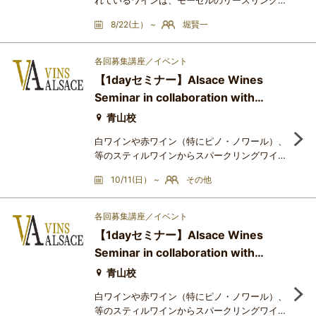
れているワインは、モーゼルのリースリングだ
と思います。1970年代から80年代にかけて流
8/22(土） ~
堀賢一
行した、安くて甘いだけのドイツワインと同一
視されてしまい、いまだにそのイメージから脱
却できていません。しかしながら、一度でも美
各回募集講座／イベント
しく熟成したモーゼルを口に含めば、この魅力
【1dayセミナー】Alsace Wines
から二度と離れられなくなります。この講座で
Seminar in collaboration with
は、モーゼルの優良な生産者の2001年ヴィン
テージのシュペトレーゼ6種
Académie du Vin Tokyo～第3回：
青山校
アルザス グランクリュ(白) 卓越した
白ワインや赤ワイン（特にピノ・ノワール）、
テロワールを体現する
等のスティルワインからスパークリングワイン
まで幅広いスタイルを有するアルザスワイン
10/11(日） ~
その他
は、その高い汎用性が特長です。高級レストラ
ンにおける料理とのペアリングはもちろん、日
常の食卓にも寄り添う存在として、日本市場に
各回募集講座／イベント
おける存在感を一層高めています。2025年に
【1dayセミナー】Alsace Wines
おいて、日本はアルザスワインの輸出額ベース
Seminar in collaboration with
で第6位の市場となり、アメリカ、ドイツ、イ
ギリスなどに次ぐ重要市場と
Académie du Vin Tokyo～第4回：
青山校
アルザス グランクリュ(赤) 偉大なる
白ワインや赤ワイン（特にピノ・ノワール）、
アルザス ピノ・ノワールの軌跡
等のスティルワインからスパークリングワイン