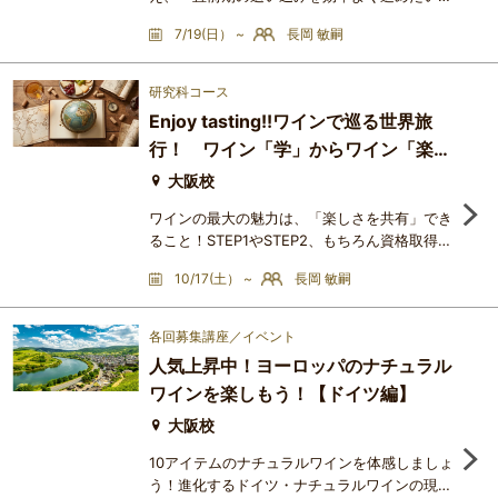
授業についていけていない気がして不安・今年
7/19(日） ~
長岡 敏嗣
の受験を少し諦めかけているそんな思いを抱え
ている方も多いのではないでしょうか。しか
し、それは決してあなただけではありません。
研究科コース
受験対策講座を受講されている多くの方が同じ
Enjoy tasting!!ワインで巡る世界旅
悩みを抱えています。そこで開講するのが、一
行！ ワイン「学」からワイン「楽」
次試験合格に必要な重要ポイントだけを徹底的
に学ぶ「一次試験突破対策講座
へ！
大阪校
ワインの最大の魅力は、「楽しさを共有」でき
ること！STEP1やSTEP2、もちろん資格取得の
学びであっても、その知識を「共有」できなけ
10/17(土） ~
長岡 敏嗣
れば、その魅力は堪能しきれていないはず！
「Enjoy tasting!!」のコンセプトのもと、世界
各国のワイン産地の魅力を楽しみながら、その
各回募集講座／イベント
魅力を講師はもちろん、受講生のみなさんと
人気上昇中！ヨーロッパのナチュラル
「共有」しながら学ぶ２時間のレッスンです！
ワインを楽しもう！【ドイツ編】
＜講座をお勧めする人＞・ワインを今から学び
たいと考えている方・ワイン
大阪校
10アイテムのナチュラルワインを体感しましょ
う！進化するドイツ・ナチュラルワインの現在