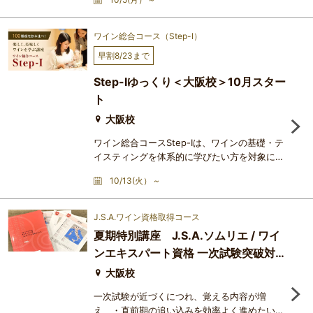
歴史の中で洗練を重ねてきた、最も人気の高い
講座です。まったくの初心者の方でも安心して
ワインを初歩から学ぶことができ、1回2時間
ワイン総合コース（Step-Ⅰ）
×20レッスンの修了時には、どなたでも立派な
早割8/23まで
ワイン通になれます。本格的なテイスティン
グ・テクニックと深い知識の習得を通じ、ワイ
Step-Ⅰゆっくり＜大阪校＞10月スター
ンの悦びが一気に大きく広が
ト
大阪校
ワイン総合コースStep-Ⅰは、ワインの基礎・テ
イスティングを体系的に学びたい方を対象にし
たコースで、アカデミー・デュ・ヴァンが長い
10/13(火） ~
歴史の中で洗練を重ねてきた、最も人気の高い
講座です。まったくの初心者の方でも安心して
ワインを初歩から学ぶことができ、1回2時間
J.S.A.ワイン資格取得コース
×20レッスンの修了時には、どなたでも立派な
夏期特別講座 J.S.A.ソムリエ / ワイ
ワイン通になれます。本格的なテイスティン
ンエキスパート資格 一次試験突破対
グ・テクニックと深い知識の習得を通じ、ワイ
ンの悦びが一気に大きく広が
策講座
大阪校
一次試験が近づくにつれ、覚える内容が増
え、・直前期の追い込みを効率よく進めたい・