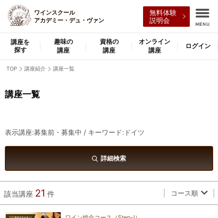
ワインスクール
無料体験
アカデミー・デュ・ヴァン
説明会
趣味の
資格の
オンライン
講座を
ログイン
探す
講座
講座
講座
TOP
講座紹介
講座一覧
講座一覧
表示講座:募集前・募集中 / キーワード:ドイツ
詳細検索
21
コース順
該当講座
件
ワイン総合コース（Step-Ⅰ）