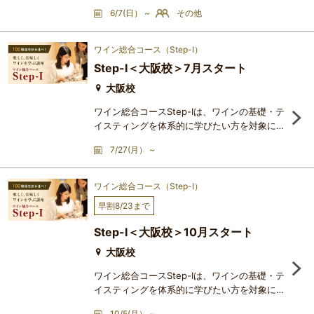
まで幅広いスタイルを有するアルザスワイン
6/7(日） ~
その他
は、その高い汎用性が特長です。高級レストラ
ンにおける料理とのペアリングはもちろん、日
常の食卓にも寄り添う存在として、日本市場に
ワイン総合コース（Step-Ⅰ）
おける存在感を一層高めています。2025年に
Step-Ⅰ＜大阪校＞7月スタート
おいて、日本はアルザスワインの輸出額ベース
で第6位の市場となり、アメリカ、ドイツ、イ
大阪校
ギリスなどに次ぐ重要市場と
ワイン総合コースStep-Ⅰは、ワインの基礎・テ
イスティングを体系的に学びたい方を対象にし
たコースで、アカデミー・デュ・ヴァンが長い
7/27(月） ~
歴史の中で洗練を重ねてきた、最も人気の高い
講座です。まったくの初心者の方でも安心して
ワインを初歩から学ぶことができ、1回2時間
ワイン総合コース（Step-Ⅰ）
×20レッスンの修了時には、どなたでも立派な
早割8/23まで
ワイン通になれます。本格的なテイスティン
グ・テクニックと深い知識の習得を通じ、ワイ
Step-Ⅰ＜大阪校＞10月スタート
ンの悦びが一気に大きく広が
大阪校
ワイン総合コースStep-Ⅰは、ワインの基礎・テ
イスティングを体系的に学びたい方を対象にし
たコースで、アカデミー・デュ・ヴァンが長い
10/5(月） ~