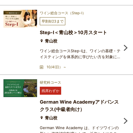
講座です。まったくの初心者の方でも安心して
ワインを初歩から学ぶことができ、1回2時間
ワイン総合コース（Step-Ⅰ）
×20レッスンの修了時には、どなたでも立派な
早割8/23まで
ワイン通になれます。本格的なテイスティン
グ・テクニックと深い知識の習得を通じ、ワイ
Step-Ⅰ＜青山校＞10月スタート
ンの悦びが一気に大きく広が
青山校
ワイン総合コースStep-Ⅰは、ワインの基礎・テ
イスティングを体系的に学びたい方を対象にし
たコースで、アカデミー・デュ・ヴァンが長い
10/4(日） ~
歴史の中で洗練を重ねてきた、最も人気の高い
講座です。まったくの初心者の方でも安心して
ワインを初歩から学ぶことができ、1回2時間
研究科コース
×20レッスンの修了時には、どなたでも立派な
残席わずか
ワイン通になれます。本格的なテイスティン
グ・テクニックと深い知識の習得を通じ、ワイ
German Wine Academyアドバンス
ンの悦びが一気に大きく広が
クラス(中級者向け）
青山校
German Wine Academy は、ドイツワインの