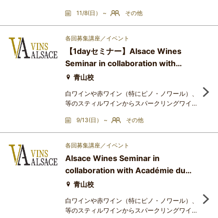
まで幅広いスタイルを有するアルザスワイン
11/8(日） ~
その他
は、その高い汎用性が特長です。高級レストラ
ンにおける料理とのペアリングはもちろん、日
常の食卓にも寄り添う存在として、日本市場に
各回募集講座／イベント
おける存在感を一層高めています。2025年に
【1dayセミナー】Alsace Wines
おいて、日本はアルザスワインの輸出額ベース
Seminar in collaboration with
で第6位の市場となり、アメリカ、ドイツ、イ
ギリスなどに次ぐ重要市場と
Académie du Vin Tokyo～第2回：素
青山校
晴らしきかな、アルザスの白ワイン
白ワインや赤ワイン（特にピノ・ノワール）、
等のスティルワインからスパークリングワイン
まで幅広いスタイルを有するアルザスワイン
9/13(日） ~
その他
は、その高い汎用性が特長です。高級レストラ
ンにおける料理とのペアリングはもちろん、日
常の食卓にも寄り添う存在として、日本市場に
各回募集講座／イベント
おける存在感を一層高めています。2025年に
Alsace Wines Seminar in
おいて、日本はアルザスワインの輸出額ベース
collaboration with Académie du
で第6位の市場となり、アメリカ、ドイツ、イ
ギリスなどに次ぐ重要市場と
Vin Tokyo
青山校
白ワインや赤ワイン（特にピノ・ノワール）、
等のスティルワインからスパークリングワイン