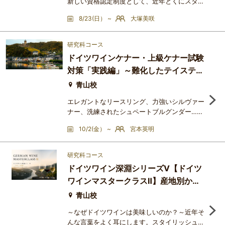
新しい資格認定制度として、近年とくにスタイ
ルの変化が著しいドイツワインの最新動向を、
8/23(日） ~
大塚美咲
より多くの方に伝えることを目的に発足しまし
た。資格は全3段階で構成されており、アドバ
ンスクラスはドイツの13生産地域をより深く学
研究科コース
び、ドイチャ―ゼクトやロゼワイン、辛口～甘
ドイツワインケナー・上級ケナー試験
口ワインまでドイツワインの多様性と魅力を感
対策「実践編」～難化したテイスティ
じて頂ける内容になっています。講座の最後に
は、ドイツ本部が用意した世界
ングにフォーカス！～
青山校
エレガントなリースリング、力強いシルヴァー
ナー、洗練されたシュペートブルグンダー…温
暖化・品種改良・醸造技術の進歩によって、
10/2(金） ~
宮本英明
日々ドイツワインは美味しくなっています。も
っともっと知りたいドイツワイン、折角なら勉
強して資格をとってみませんか？ドイツワイン
研究科コース
専門の資格とは、日本ドイツワイン協会連合会
ドイツワイン深淵シリーズⅤ【ドイツ
が開催するドイツワインケナー・上級ケナー資
ワインマスタークラスⅡ】産地別から
格です。この筆記試験は2024年、突如難しく
なりました。これまでは過去
詠み解くドイツワイン
青山校
～なぜドイツワインは美味しいのか？～近年そ
んな言葉をよく耳にします。スタイリッシュで