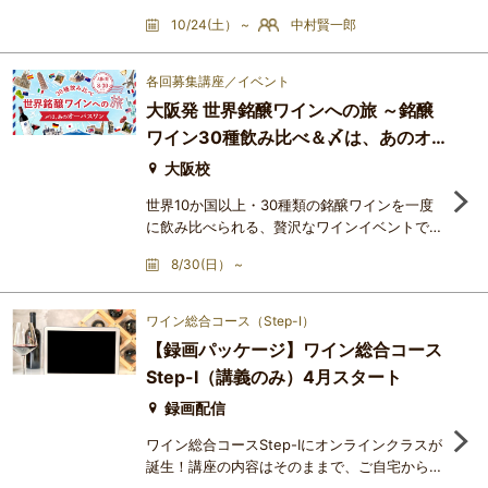
地 ～伝統と革新が交差する新たなワインシー
10/24(土） ~
中村賢一郎
ン～近年、世界中のワインラヴァーやソムリエ
から熱い注目を集めているドイツワイン。かつ
てはリースリングの銘醸地として知られていた
各回募集講座／イベント
ドイツですが、いま新たな世代の生産者たちに
大阪発 世界銘醸ワインへの旅 ～銘醸
よって、そのイメージは大きく変わりつつあり
ワイン30種飲み比べ＆〆は、あのオ
ます。自然な農法への転換、野生酵母による醸
造、亜硫酸の使用を抑え
ーパスワン～
大阪校
世界10か国以上・30種類の銘醸ワインを一度
に飲み比べられる、贅沢なワインイベントで
す！！世界の銘醸地を巡る、ワインの旅へ出か
8/30(日） ~
けませんか？フランスをはじめ、イタリア、ス
ペイン、ドイツ、アメリカ、オーストラリア、
ニュージーランド、チリ、南アフリカ、日本ま
ワイン総合コース（Step-Ⅰ）
で、世界10か国以上から厳選した30種類のワ
【録画パッケージ】ワイン総合コース
インを一度に飲み比べできる特別イベントを開
Step-Ⅰ（講義のみ）4月スタート
催します。ブルゴーニュ、シャンパーニュ、バ
ローロ、リオハ、リースリング
録画配信
ワイン総合コースStep-Ⅰにオンラインクラスが
誕生！講座の内容はそのままで、ご自宅からご