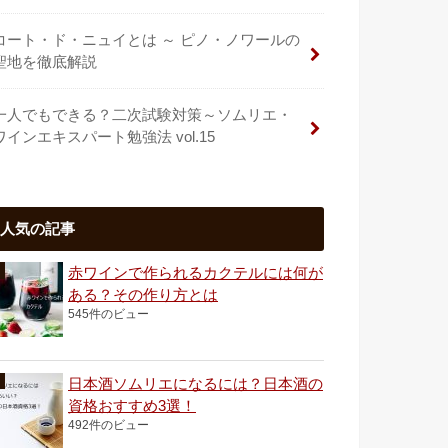
コート・ド・ニュイとは ～ ピノ・ノワールの
聖地を徹底解説
一人でもできる？二次試験対策～ソムリエ・
ワインエキスパート勉強法 vol.15
人気の記事
赤ワインで作られるカクテルには何が
ある？その作り方とは
545件のビュー
日本酒ソムリエになるには？日本酒の
資格おすすめ3選！
492件のビュー