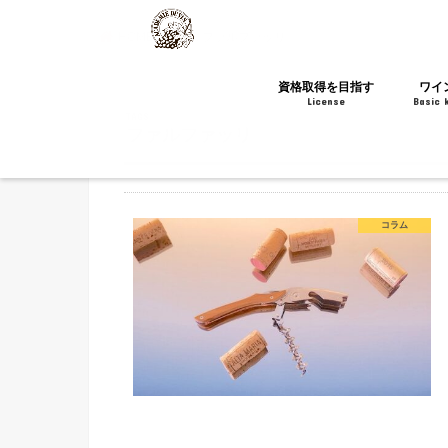
HOME
タグ : ファルファッリ
資格取得を目指す
ワイ
License
Basic 
ファルファッリ
ソムリエ・ワインエキスパート
酒ディプロマ
WSET®
WSG
チーズの資格
コラム