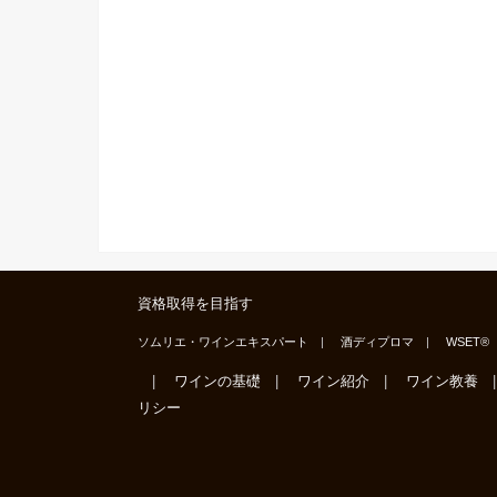
資格取得を目指す
ソムリエ・ワインエキスパート
酒ディプロマ
WSET®
ワインの基礎
ワイン紹介
ワイン教養
リシー