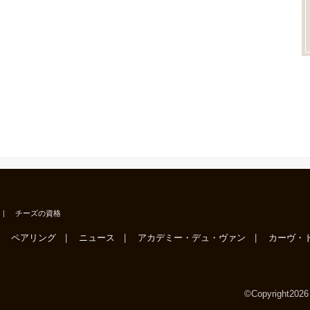
チーズの資格
ペアリング
ニュース
アカデミー・デュ・ヴァン
カーヴ・
©Copyright202