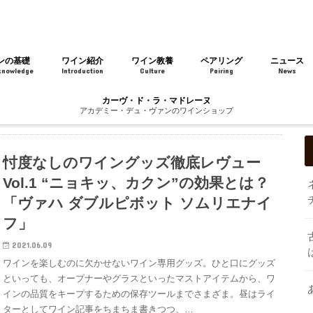
ンの基礎
ワイン紹介
ワイン教養
ペアリング
ニュース
knowledge
Introduction
Culture
Pairing
News
カーヴ・ド・ラ・マドレーヌ
アカデミー・デュ・ヴァンのワインショップ
忖度なしのワイングッズ徹底レヴュー
Vol.1 “ニョキッ、カクン”の効果とは？
「ヴァハ ダブルピボット ソムリエナイ
フ」
2021.06.09
ワインを楽しむのに欠かせないワイン専用グッズ。ひと口にグッズ
といっても、オープナーやグラスといったマストアイテムから、ワ
インの品質をキープするための保存ツールまでさまざま。昼はライ
ターとしてワイン記事をちまちま書きつつ、…