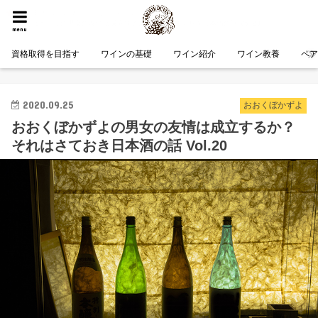
HOME
コラム
おおくぼかずよ
おおくぼかずよの男女の友情は成立するか？それはさておき日本酒の話 Vol.20
menu
資格取得を目指す
ワインの基礎
ワイン紹介
ワイン教養
ペ
2020.09.25
おおくぼかずよ
おおくぼかずよの男女の友情は成立するか？
それはさておき日本酒の話 Vol.20