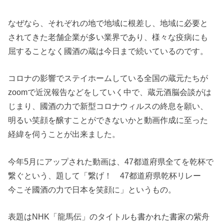
なぜなら、それぞれの地で地域に根差し、地域に必要と
されてきた老舗企業が多い業界であり、様々な疫病にも
屈することなく國酒の蔵は今日まで続いているのです。
コロナの影響でステイホームしている全国の蔵元たちが
zoomで近況報告などをしていく中で、蔵元酒脳会談がは
じまり、國酒の力で新型コロナウィルスの終息を願い、
明るい笑顔を醸すことができないかと動画作成に至った
経緯を伺うことが出来ました。
今年5月にアップされた動画は、47都道府県全てを乾杯で
繋ぐという、題して「繋げ！ 47都道府県乾杯リレー
今こそ國酒の力で日本を笑顔に」というもの。
表題はNHK「龍馬伝」のタイトルも書かれた書家の紫舟