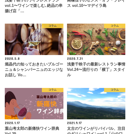
浅妻千映子のワインレストラン
高橋佳子のセンス・オブ・プレイ
vol.1〜ワインで楽しむ､絶品の串
ス vol.10〜マデイラ島
揚げ店「…
コラム
コラム
2020.5.8
2020.7.31
堀晶代の知っておきたいブルゴー
浅妻千映子の最新レストラン事情
ニュ＆シャンパーニュのエッジな
Vol.24〜流行りの「横丁」スタイ
お話し Vo…
ル
コラム
コラム
2020.1.17
2021.9.17
葉山考太郎の新痛快ワイン辞典
太古のワインがリバイバル、注目
Vol.25
のギリシャワインvol.1「山のワ