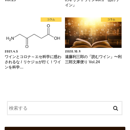
イン」
コラム
コラム
2021.4.5
2020.10.9
ワインとコロナ～エセ科学に惑わ
遠藤利三郎の「読むワイン」〜利
されるな / リケジョが行く！ワイ
三郎文庫便り Vol.24
ンを科学…