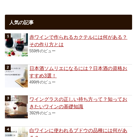
人気の記事
赤ワインで作られるカクテルには何がある？
その作り方とは
559件のビュー
日本酒ソムリエになるには？日本酒の資格お
すすめ3選！
499件のビュー
ワイングラスの正しい持ち方って？知ってお
きたいワインの基礎知識
392件のビュー
白ワインに使われるブドウの品種には何があ