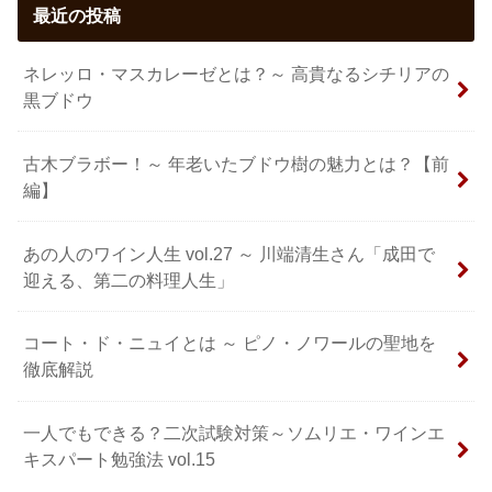
最近の投稿
ネレッロ・マスカレーゼとは？～ 高貴なるシチリアの
黒ブドウ
古木ブラボー！～ 年老いたブドウ樹の魅力とは？【前
編】
あの人のワイン人生 vol.27 ～ 川端清生さん「成田で
迎える、第二の料理人生」
コート・ド・ニュイとは ～ ピノ・ノワールの聖地を
徹底解説
一人でもできる？二次試験対策～ソムリエ・ワインエ
キスパート勉強法 vol.15