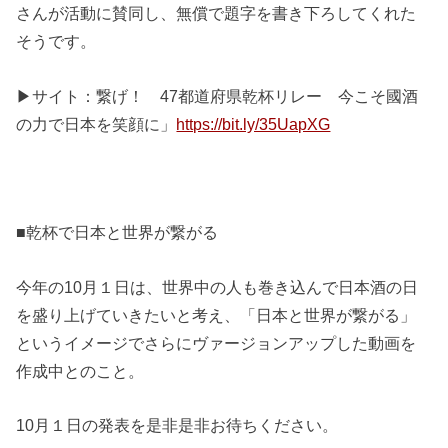
さんが活動に賛同し、無償で題字を書き下ろしてくれた
そうです。
▶︎サイト：繋げ！ 47都道府県乾杯リレー 今こそ國酒
の力で日本を笑顔に」
https://bit.ly/35UapXG
■乾杯で日本と世界が繋がる
今年の10月１日は、世界中の人も巻き込んで日本酒の日
を盛り上げていきたいと考え、「日本と世界が繋がる」
というイメージでさらにヴァージョンアップした動画を
作成中とのこと。
10月１日の発表を是非是非お待ちください。