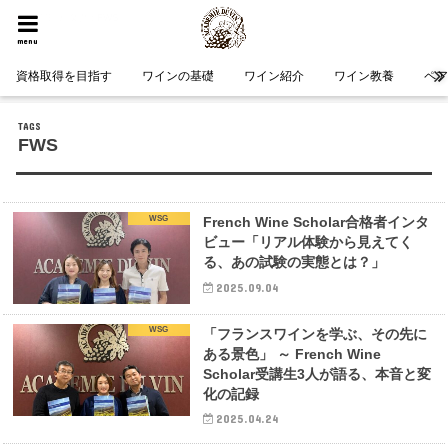
HOME
タグ : FWS
menu
資格取得を目指す
ワインの基礎
ワイン紹介
ワイン教養
ペ
FWS
WSG
French Wine Scholar合格者インタ
ビュー「リアル体験から見えてく
る、あの試験の実態とは？」
2025.09.04
WSG
「フランスワインを学ぶ、その先に
ある景色」 ～ French Wine
Scholar受講生3人が語る、本音と変
化の記録
2025.04.24