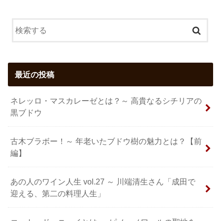
最近の投稿
ネレッロ・マスカレーゼとは？～ 高貴なるシチリアの
黒ブドウ
古木ブラボー！～ 年老いたブドウ樹の魅力とは？【前
編】
あの人のワイン人生 vol.27 ～ 川端清生さん「成田で
迎える、第二の料理人生」