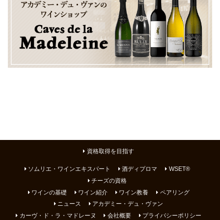
資格取得を目指す
ソムリエ・ワインエキスパート
酒ディプロマ
WSET®
チーズの資格
ワインの基礎
ワイン紹介
ワイン教養
ペアリング
ニュース
アカデミー・デュ・ヴァン
カーヴ・ド・ラ・マドレーヌ
会社概要
プライバシーポリシー