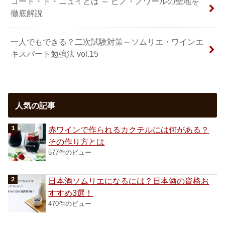
コート・ド・ニュイとは ～ ピノ・ノワールの聖地を
徹底解説
一人でもできる？二次試験対策～ソムリエ・ワインエ
キスパート勉強法 vol.15
人気の記事
赤ワインで作られるカクテルには何がある？
その作り方とは
577件のビュー
日本酒ソムリエになるには？日本酒の資格お
すすめ3選！
470件のビュー